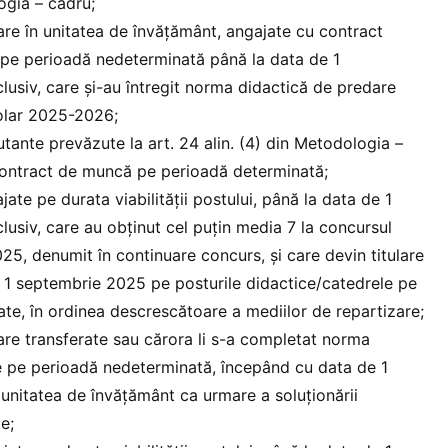
ogia – cadru;
lare în unitatea de învăţământ, angajate cu contract
 pe perioadă nedeterminată până la data de 1
lusiv, care şi-au întregit norma didactică de predare
olar 2025-2026;
tante prevăzute la art. 24 alin. (4) din Metodologia –
contract de muncă pe perioadă determinată;
ate pe durata viabilităţii postului, până la data de 1
lusiv, care au obținut cel puțin media 7 la concursul
025, denumit în continuare concurs, și care devin titulare
 1 septembrie 2025 pe posturile didactice/catedrele pe
ate, în ordinea descrescătoare a mediilor de repartizare;
lare transferate sau cărora li s-a completat norma
e pe perioadă nedeterminată, începând cu data de 1
unitatea de învăţământ ca urmare a soluţionării
e;