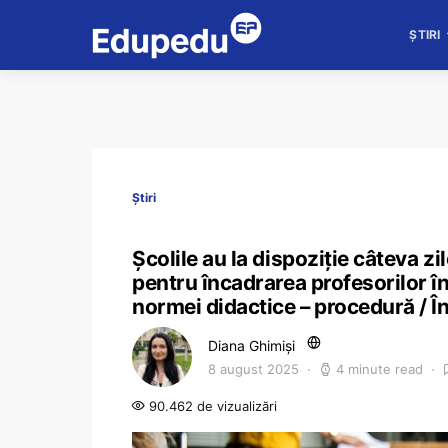
ȘTIRI
Știri
Școlile au la dispoziție câteva zi
pentru încadrarea profesorilor î
normei didactice – procedură / În 
Diana Ghimiși
8 august 2025
4 minute read
90.462 de vizualizări