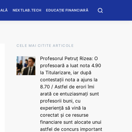
OALĂ
NEXTLAB.TECH
EDUCAȚIE FINANCIARĂ
CELE MAI CITITE ARTICOLE
Profesorul Petruț Rizea: O
profesoară a luat nota 4.90
la Titularizare, iar după
contestații nota a ajuns la
8.70 / Astfel de erori îmi
arată ce entuziasmați sunt
profesorii buni, cu
experiență să vină la
corectat și ce resurse
financiare sunt alocate unui
astfel de concurs important