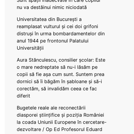
Sunt spații inadecvate în care copilul
nu va destăinui nimic niciodată
Universitatea din București a
reamplasat vulturul și cei doi grifoni
distruși în urma bombardamentelor din
anul 1944 pe frontonul Palatului
Universității
Aura Stănculescu, consilier școlar: Este
o mare nedreptate să nu-i lăsăm pe
copii să fie așa cum sunt. Suntem prea
dornici să îi băgăm în șabloane și să-i
corectăm, să invalidăm ceea ce fac
diferit
Bugetele reale ale reconectării
diasporei științifice și poziția României
la coada Uniunii Europene în cercetare-
dezvoltare / Op Ed Profesorul Eduard