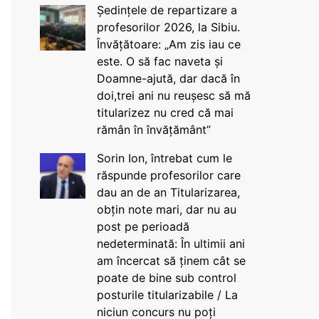
Ședințele de repartizare a
profesorilor 2026, la Sibiu.
Învățătoare: „Am zis iau ce
este. O să fac naveta și
Doamne-ajută, dar dacă în
doi,trei ani nu reușesc să mă
titularizez nu cred că mai
rămân în învățământ”
Sorin Ion, întrebat cum le
răspunde profesorilor care
dau an de an Titularizarea,
obțin note mari, dar nu au
post pe perioadă
nedeterminată: În ultimii ani
am încercat să ținem cât se
poate de bine sub control
posturile titularizabile / La
niciun concurs nu poți