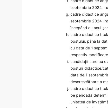
cadre didactice angaj
septembrie 2024, inc
cadre didactice angaj
septembrie 2024, inc
începând cu anul şc
cadre didactice titul
postului, până la da
cu data de 1 septemb
respectiv modificarea
candidaţii care au ob
posturi didactice/c
data de 1 septembrie
descrescătoare a med
cadre didactice titu
pe perioadă determi
unitatea de învăţămân