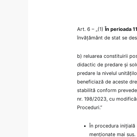
Art. 6 – „(1)
În perioada 
învăţământ de stat se des
b) reluarea constituirii po
didactic de predare şi so
predare la nivelul unități
beneficiază de aceste dre
stabilită conform prevederil
nr. 198/2023, cu modificăr
Proceduri.”
În procedura inițial
menționate mai sus.