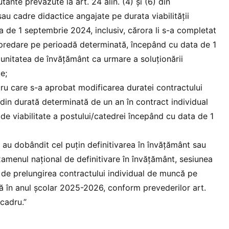
ante prevăzute la art. 24 alin. (4) și (6) din
u cadre didactice angajate pe durata viabilităţii
a de 1 septembrie 2024, inclusiv, cărora li s-a completat
predare pe perioadă determinată, începând cu data de 1
unitatea de învăţământ ca urmare a soluţionării
e;
ru care s-a aprobat modificarea duratei contractului
din durată determinată de un an în contract individual
e viabilitate a postului/catedrei începând cu data de 1
 au dobândit cel puţin definitivarea în învăţământ sau
menul naţional de definitivare în învăţământ, sesiunea
 de prelungirea contractului individual de muncă pe
 în anul şcolar 2025-2026, conform prevederilor art.
cadru.”