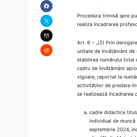
Procedura trimisă spre pub
realiza încadrarea profeso
Art. 6 – „(2) Prin derogar
unitate de învăţământ de s
stabilirea numărului total
cadru de învăţământ aproba
vigoare, raportat la numă
activităților de predare-î
se realizează încadrarea 
cadre didactice titu
individual de muncă
septembrie 2024, inc