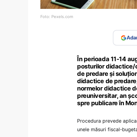
Foto: Pexels.com
Adau
În perioada 11-14 aug
posturilor didactice/
de predare şi soluțio
didactice de predare,
normelor didactice d
preuniversitar, an ș
spre publicare în Moni
Procedura prevede aplicar
unele măsuri fiscal-buget