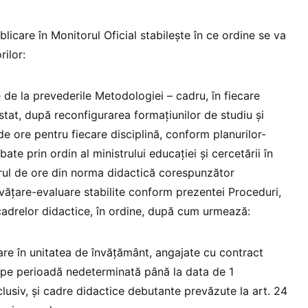
licare în Monitorul Oficial stabilește în ce ordine se va
rilor:
e de la prevederile Metodologiei – cadru, în fiecare
tat, după reconfigurarea formaţiunilor de studiu şi
 de ore pentru fiecare disciplină, conform planurilor-
te prin ordin al ministrului educaţiei și cercetării în
rul de ore din norma didactică corespunzător
nvăţare-evaluare stabilite conform prezentei Proceduri,
cadrelor didactice, în ordine, după cum urmează:
lare în unitatea de învăţământ, angajate cu contract
 pe perioadă nedeterminată până la data de 1
lusiv, şi cadre didactice debutante prevăzute la art. 24