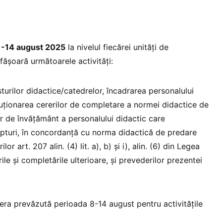
11-14 august 2025
la nivelul fiecărei unităţi de
fășoară următoarele activități:
sturilor didactice/catedrelor, încadrarea personalului
luționarea cererilor de completare a normei didactice de
lor de învățământ a personalului didactic care
pturi, în concordanță cu norma didactică de predare
or art. 207 alin. (4) lit. a), b) și i), alin. (6) din Legea
ile şi completările ulterioare, și prevederilor prezentei
ă era prevăzută perioada 8-14 august pentru activitățile