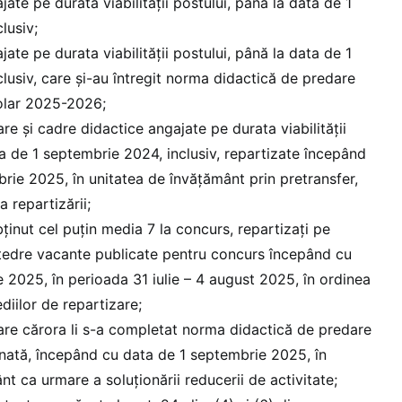
ate pe durata viabilităţii postului, până la data de 1
lusiv;
ate pe durata viabilităţii postului, până la data de 1
lusiv, care şi-au întregit norma didactică de predare
olar 2025-2026;
are şi cadre didactice angajate pe durata viabilităţii
ta de 1 septembrie 2024, inclusiv, repartizate începând
rie 2025, în unitatea de învăţământ prin pretransfer,
 repartizării;
ținut cel puțin media 7 la concurs, repartizaţi pe
atedre vacante publicate pentru concurs începând cu
 2025, în perioada 31 iulie – 4 august 2025, în ordinea
iilor de repartizare;
lare cărora li s-a completat norma didactică de predare
nată, începând cu data de 1 septembrie 2025, în
t ca urmare a soluţionării reducerii de activitate;