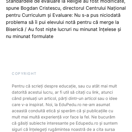
Standardele de evaluare la Religie au fost modificate,
spune Bogdan Cristescu, directorul Centrului Național
pentru Curriculum și Evaluare: Nu s-a pus niciodată
problema să îi pui elevului notă pentru că merge la
Biserică / Au fost niște lucruri nu minunat înțelese și
nu minunat formulate
COPYRIGHT
Pentru că scrieți despre educație, sau cu atât mai mult
datorită acestui lucru, ar fi util să citați cu link, atunci
când preluați un articol, părți dintr-un articol sau o idee
care v-a inspirat. Noi, la EduPedu.ro ne-am asumat
această conduită etică și sperăm că și publicațiile cu
mult mai multă experiență vor face la fel. Ne bucurăm
că găsiți subiecte interesante pe Edupedu.ro și suntem
siguri că înțelegeți rugămintea noastră de a cita sursa