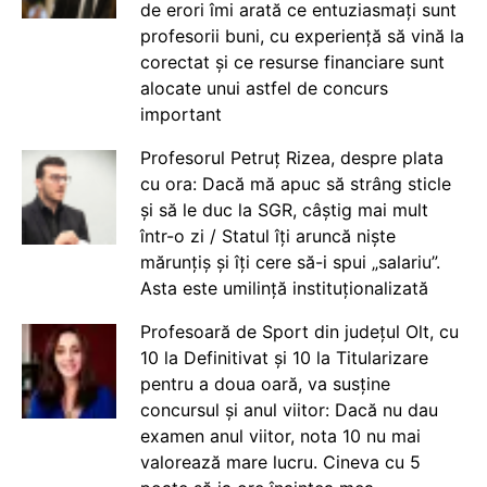
de erori îmi arată ce entuziasmați sunt
profesorii buni, cu experiență să vină la
corectat și ce resurse financiare sunt
alocate unui astfel de concurs
important
Profesorul Petruț Rizea, despre plata
cu ora: Dacă mă apuc să strâng sticle
și să le duc la SGR, câștig mai mult
într-o zi / Statul îți aruncă niște
mărunțiș și îți cere să-i spui „salariu”.
Asta este umilință instituționalizată
Profesoară de Sport din județul Olt, cu
10 la Definitivat și 10 la Titularizare
pentru a doua oară, va susține
concursul și anul viitor: Dacă nu dau
examen anul viitor, nota 10 nu mai
valorează mare lucru. Cineva cu 5