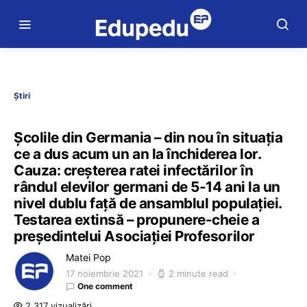
Știri
Şcolile din Germania – din nou în situația
ce a dus acum un an la închiderea lor.
Cauza: creșterea ratei infectărilor în
rândul elevilor germani de 5-14 ani la un
nivel dublu faţă de ansamblul populaţiei.
Testarea extinsă – propunere-cheie a
preşedintelui Asociaţiei Profesorilor
Matei Pop
17 noiembrie 2021
2 minute read
One comment
2.317 vizualizări