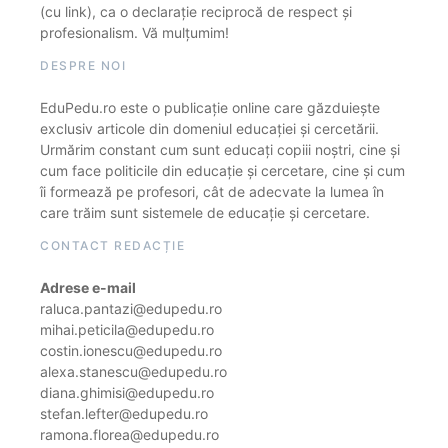
(cu link), ca o declarație reciprocă de respect și
profesionalism. Vă mulțumim!
DESPRE NOI
EduPedu.ro este o publicație online care găzduiește
exclusiv articole din domeniul educației și cercetării.
Urmărim constant cum sunt educați copiii noștri, cine și
cum face politicile din educație și cercetare, cine și cum
îi formează pe profesori, cât de adecvate la lumea în
care trăim sunt sistemele de educație și cercetare.
CONTACT REDACȚIE
Adrese e-mail
raluca.pantazi@edupedu.ro
mihai.peticila@edupedu.ro
costin.ionescu@edupedu.ro
alexa.stanescu@edupedu.ro
diana.ghimisi@edupedu.ro
stefan.lefter@edupedu.ro
ramona.florea@edupedu.ro