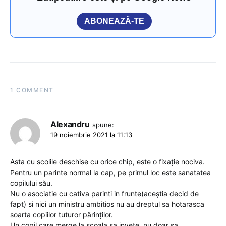
ABONEAZĂ-TE
1 COMMENT
Alexandru
spune:
19 noiembrie 2021 la 11:13
Asta cu scolile deschise cu orice chip, este o fixație nociva.
Pentru un parinte normal la cap, pe primul loc este sanatatea
copilului său.
Nu o asociatie cu cativa parinti in frunte(aceștia decid de
fapt) si nici un ministru ambitios nu au dreptul sa hotarasca
soarta copiilor tuturor părinților.
Un copil care merge la scoala sa invete, nu doar sa