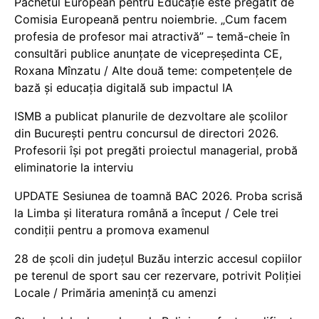
Pachetul European pentru Educație este pregătit de
Comisia Europeană pentru noiembrie. „Cum facem
profesia de profesor mai atractivă” – temă-cheie în
consultări publice anunțate de vicepreședinta CE,
Roxana Mînzatu / Alte două teme: competențele de
bază și educația digitală sub impactul IA
ISMB a publicat planurile de dezvoltare ale școlilor
din București pentru concursul de directori 2026.
Profesorii își pot pregăti proiectul managerial, probă
eliminatorie la interviu
UPDATE Sesiunea de toamnă BAC 2026. Proba scrisă
la Limba și literatura română a început / Cele trei
condiții pentru a promova examenul
28 de școli din județul Buzău interzic accesul copiilor
pe terenul de sport sau cer rezervare, potrivit Poliției
Locale / Primăria amenință cu amenzi