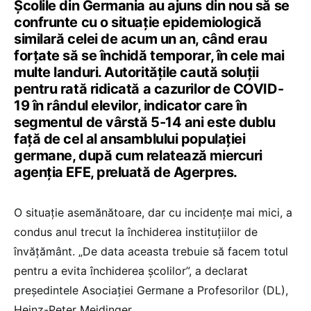
Şcolile din Germania au ajuns din nou să se
confrunte cu o situație epidemiologică
similară celei de acum un an, când erau
forțate să se închidă temporar, în cele mai
multe landuri. Autoritățile caută soluții
pentru rată ridicată a cazurilor de COVID-
19 în rândul elevilor, indicator care în
segmentul de vârstă 5-14 ani este dublu
faţă de cel al ansamblului populaţiei
germane, după cum relatează miercuri
agenţia EFE, preluată de Agerpres.
O situaţie asemănătoare, dar cu incidenţe mai mici, a
condus anul trecut la închiderea instituţiilor de
învăţământ. „De data aceasta trebuie să facem totul
pentru a evita închiderea şcolilor”, a declarat
preşedintele Asociaţiei Germane a Profesorilor (DL),
Heinz-Peter Meidinger.