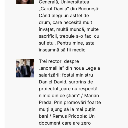
Generală, Universitatea
„Carol Davila” din București:
Când alegi un astfel de
drum, care necesită mult
învățat, multă muncă, multe
sacrificii, trebuie s-o faci cu
sufletul. Pentru mine, asta
înseamnă să fii medic
Trei rectori despre
„anomaliile” din noua Lege a
salarizării: fostul ministru
Daniel David, surprins de
proiectul „care nu respectă
nimic din ce știam” / Marian
Preda: Prin promovări foarte
mulți ajung să ia mai puțini
bani / Remus Pricopie: Un
document care are zero