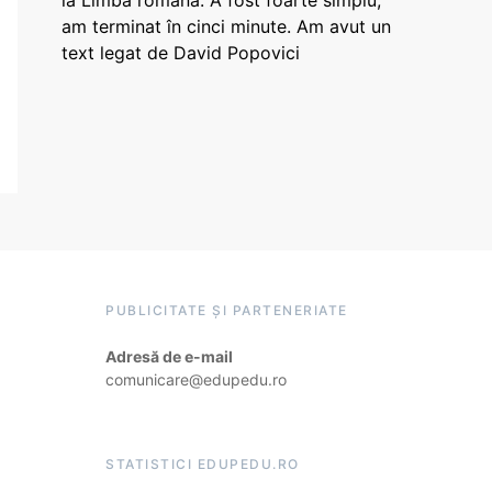
la Limba română: A fost foarte simplu,
am terminat în cinci minute. Am avut un
text legat de David Popovici
PUBLICITATE ȘI PARTENERIATE
Adresă de e-mail
comunicare@edupedu.ro
STATISTICI EDUPEDU.RO