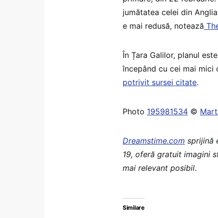
jumătatea celei din Angli
e mai redusă, notează
The
În Țara Galilor, planul est
începând cu cei mai mici di
potrivit sursei citate
.
Photo
195981534
©
Mart
Dreamstime.com
sprijină
19, oferă gratuit imagini 
mai relevant posibil
.
Similare