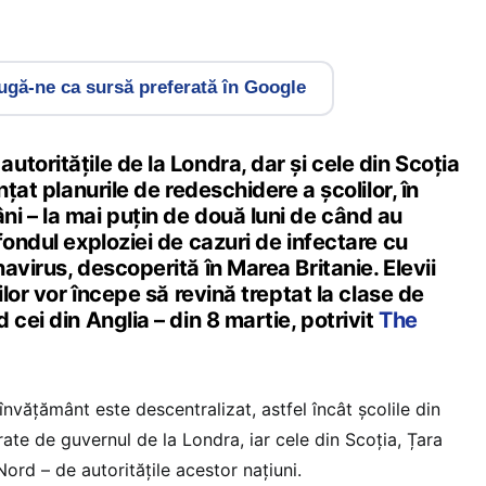
gă-ne ca sursă preferată în Google
toritățile de la Londra, dar și cele din Scoția
nțat planurile de redeschidere a școlilor, în
i – la mai puțin de două luni de când au
fondul exploziei de cazuri de infectare cu
avirus, descoperită în Marea Britanie. Elevii
ilor vor începe să revină treptat la clase de
 cei din Anglia – din 8 martie, potrivit
The
învățământ este descentralizat, astfel încât școlile din
ate de guvernul de la Londra, iar cele din Scoția, Țara
 Nord – de autoritățile acestor națiuni.