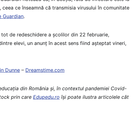
a, ceea ce înseamnă că transmisia virusului în comunitate
 Guardian
.
e tot de redeschidere a școlilor din 22 februarie,
ntre elevi, un anunț în acest sens fiind așteptat vineri,
in Dunne
–
Dreamstime.com
 educaţia din România şi, în contextul pandemiei Covid-
stock prin care
Edupedu.ro
îşi poate ilustra articolele cât