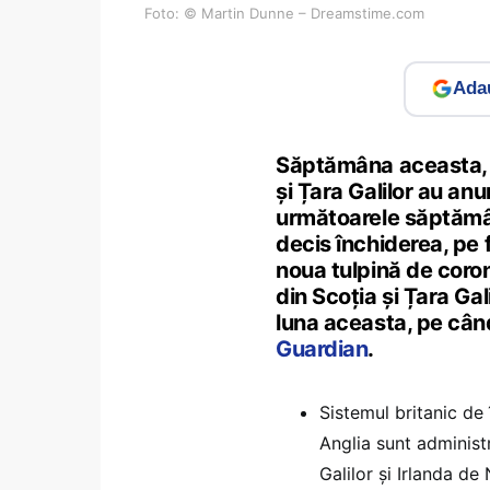
Foto: © Martin Dunne – Dreamstime.com
Adau
Săptămâna aceasta, au
și Țara Galilor au anu
următoarele săptămân
decis închiderea, pe 
noua tulpină de coron
din Scoția și Țara Gal
luna aceasta, pe când
Guardian
.
Sistemul britanic de 
Anglia sunt administr
Galilor și Irlanda de