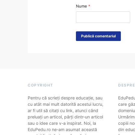
Nume
*
COPYRIGHT
DESPRE
Pentru că scrieți despre educație, sau
EduPedu.
cu atât mai mult datorită acestui lucru,
care găz
ar fi util să citați cu link, atunci când
domeniul
preluați un articol, părți dintr-un articol
Urmărim
sau o idee care v-a inspirat. Noi, la
copiii no
EduPedu.ro ne-am asumat această
din educa