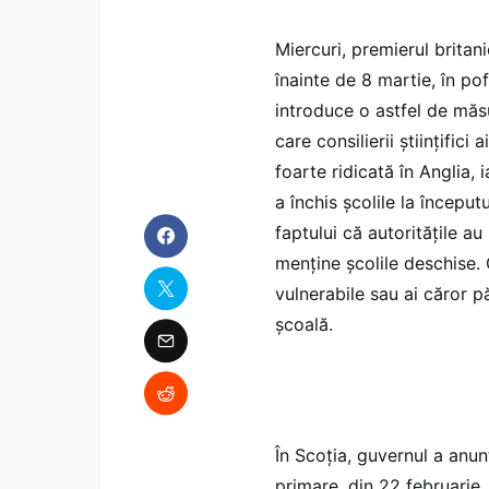
Miercuri, premierul britan
înainte de 8 martie, în po
introduce o astfel de măsu
care consilierii științific
foarte ridicată în Anglia, 
a închis școlile la început
faptului că autoritățile a
menține școlile deschise. 
vulnerabile sau ai căror p
școală.
În Scoția, guvernul a anun
primare, din 22 februarie.