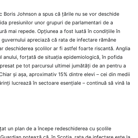
ic Boris Johnson a spus că țările nu se vor deschide
fida presiunilor unor grupuri de parlamentari de a
ră mai repede. Opțiunea a fost luată în condițiile în
i ai guvernului apreciază că rata de infectare rămâne
iar deschiderea școlilor ar fi astfel foarte riscantă. Anglia
ul anului, forțată de situația epidemiologică, în pofida
u presat pe tot parcursul ultimei jumătăți de an pentru a
Chiar și așa, aproximativ 15% dintre elevi – cei din medii
ărinți lucrează în sectoare esențiale – continuă să vină la
țat un plan de a începe redeschiderea cu școlile
 Guardian notează că, în Scoția, rata de infectare este la