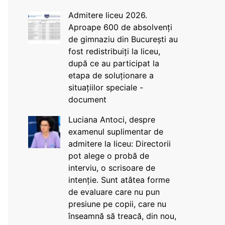
Admitere liceu 2026.
Aproape 600 de absolvenți
de gimnaziu din București au
fost redistribuiți la liceu,
după ce au participat la
etapa de soluționare a
situațiilor speciale -
document
Luciana Antoci, despre
examenul suplimentar de
admitere la liceu: Directorii
pot alege o probă de
interviu, o scrisoare de
intenție. Sunt atâtea forme
de evaluare care nu pun
presiune pe copii, care nu
înseamnă să treacă, din nou,