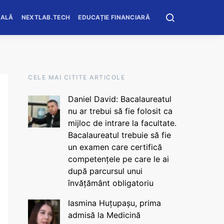
OALĂ
NEXTLAB.TECH
EDUCAȚIE FINANCIARĂ
CELE MAI CITITE ARTICOLE
Daniel David: Bacalaureatul
nu ar trebui să fie folosit ca
mijloc de intrare la facultate.
Bacalaureatul trebuie să fie
un examen care certifică
competențele pe care le ai
după parcursul unui
învățământ obligatoriu
Iasmina Huțupașu, prima
admisă la Medicină