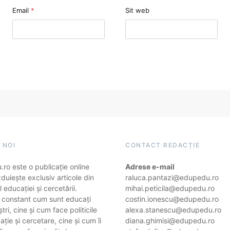
Email
*
Sit web
 NOI
CONTACT REDACȚIE
ro este o publicație online
Adrese e-mail
duiește exclusiv articole din
raluca.pantazi@edupedu.ro
 educației și cercetării.
mihai.peticila@edupedu.ro
 constant cum sunt educați
costin.ionescu@edupedu.ro
ștri, cine și cum face politicile
alexa.stanescu@edupedu.ro
ție și cercetare, cine și cum îi
diana.ghimisi@edupedu.ro