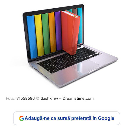
Foto:
71558596
©
Sashkinw
–
Dreamstime.com
Adaugă-ne ca sursă preferată în Google