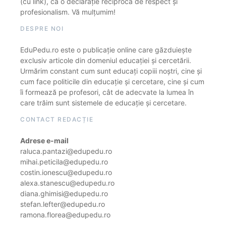
(cu link), ca o declarație reciprocă de respect și
profesionalism. Vă mulțumim!
DESPRE NOI
EduPedu.ro este o publicație online care găzduiește
exclusiv articole din domeniul educației și cercetării.
Urmărim constant cum sunt educați copiii noștri, cine și
cum face politicile din educație și cercetare, cine și cum
îi formează pe profesori, cât de adecvate la lumea în
care trăim sunt sistemele de educație și cercetare.
CONTACT REDACȚIE
Adrese e-mail
raluca.pantazi@edupedu.ro
mihai.peticila@edupedu.ro
costin.ionescu@edupedu.ro
alexa.stanescu@edupedu.ro
diana.ghimisi@edupedu.ro
stefan.lefter@edupedu.ro
ramona.florea@edupedu.ro