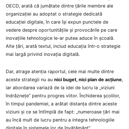
OECD, arată că jumătate dintre țările membre ale
organizației au adoptat o strategie dedicată
educației digitale, în care își expun punctele de
vedere despre oportunitățile și provocările pe care
inovațiile tehnologice le-ar putea aduce în școală.
Alte țări, arată textul, includ educația într-o strategie
mai largă privind inovația digitală.
Dar, atrage atenția raportul, cele mai multe dintre
aceste strategii nu au
nici buget, nici plan de acțiune
,
iar abordarea variază de la idei de lucru la „viziuni
îndrăznețe” pentru progres viitor. Închiderea școlilor,
în timpul pandemiei, a arătat distanța dintre aceste
viziuni și ce se întîmplă de fapt: „numeroase țări mai
au încă mult de lucru pentru a integra tehnologiile
digitale în sistemele lor de învățământ”.