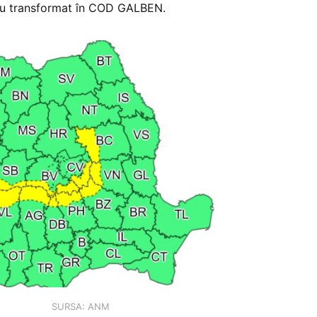
-au transformat în COD GALBEN.
SURSA: ANM