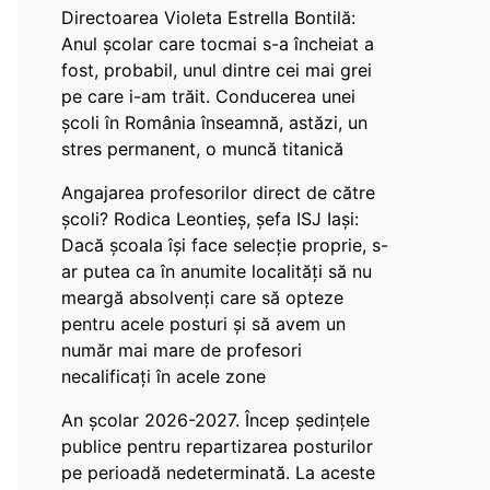
Directoarea Violeta Estrella Bontilă:
Anul școlar care tocmai s-a încheiat a
fost, probabil, unul dintre cei mai grei
pe care i-am trăit. Conducerea unei
școli în România înseamnă, astăzi, un
stres permanent, o muncă titanică
Angajarea profesorilor direct de către
școli? Rodica Leontieș, șefa ISJ Iași:
Dacă școala își face selecție proprie, s-
ar putea ca în anumite localități să nu
meargă absolvenți care să opteze
pentru acele posturi și să avem un
număr mai mare de profesori
necalificați în acele zone
An școlar 2026-2027. Încep ședințele
publice pentru repartizarea posturilor
pe perioadă nedeterminată. La aceste