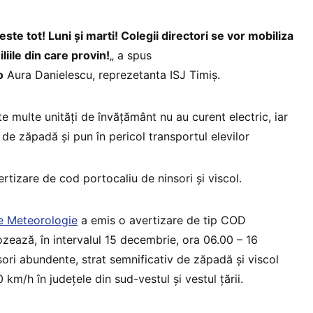
te tot! Luni și marti! Colegii directori se vor mobiliza
iliile din care provin!
„ a spus
o
Aura Danielescu, reprezetanta ISJ Timiș.
rte multe unități de învățământ nu au curent electric, iar
de zăpadă și pun în pericol transportul elevilor
rtizare de cod portocaliu de ninsori și viscol.
de Meteorologie
a emis o avertizare de tip COD
ază, în intervalul 15 decembrie, ora
06.00 – 16
ori abundente, strat semnificativ de zăpadă şi viscol
 km/h în județele din sud-vestul și vestul țării.