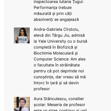
inspectoarea Iuliana Țugui:
Performanța trebuie
măsurată și prin câți
absolvenți se angajează
Andra-Gabriela Cîrstoiu,
elevă din Târgu Jiu, admisă
la Yale University cu o bursă
completă în Biofizică și
Biochimie Moleculară și
Computer Science: Am ales
o facultate în străinătate
pentru că pot deprinde noi
cunoștințe, dar vreau să mă
întorc în țară și să devin
profesor
Aura Stănculescu, consilier
școlar: Meseria de profesor
este un stres continuu și unii