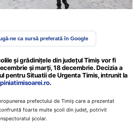
gă-ne ca sursă preferată în Google
lile și grădinițele din județul Timiș vor fi
decembrie și marți, 18 decembrie. Decizia a
l pentru Situatii de Urgenta Timis, intrunit la
piniatimisoarei.ro
.
 propunerea prefectului de Timiș care a prezentat
confruntă foarte multe școli din județ, potrivit
inspectoratul școlar.