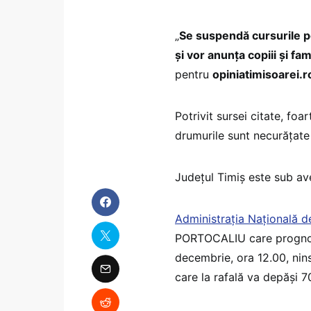
„
Se suspendă cursurile pes
și vor anunța copiii și fam
pentru
opiniatimisoarei.r
Potrivit sursei citate, foa
drumurile sunt necurățate 
Județul Timiș este sub ave
Administraţia Naţională 
PORTOCALIU care prognoze
decembrie, ora 12.00, nins
care la rafală va depăşi 70