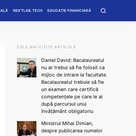
OALĂ
NEXTLAB.TECH
EDUCAȚIE FINANCIARĂ
CELE MAI CITITE ARTICOLE
Daniel David: Bacalaureatul
nu ar trebui să fie folosit ca
mijloc de intrare la facultate.
Bacalaureatul trebuie să fie
un examen care certifică
competențele pe care le ai
după parcursul unui
învățământ obligatoriu
Ministrul Mihai Dimian,
despre publicarea numelor