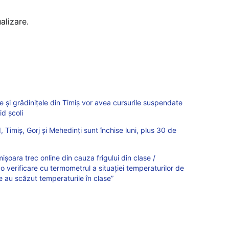
alizare.
ile și grădinițele din Timiș vor avea cursurile suspendate
id școli
 Timiș, Gorj și Mehedinți sunt închise luni, plus 30 de
mișoara trec online din cauza frigului din clase /
 o verificare cu termometrul a situației temperaturilor de
e au scăzut temperaturile în clase”