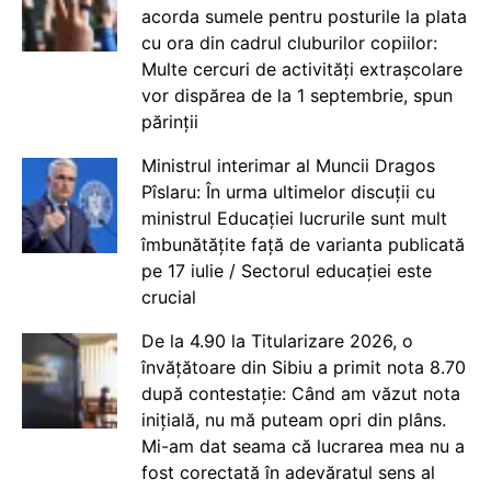
acorda sumele pentru posturile la plata
cu ora din cadrul cluburilor copiilor:
Multe cercuri de activități extrașcolare
vor dispărea de la 1 septembrie, spun
părinții
Ministrul interimar al Muncii Dragos
Pîslaru: În urma ultimelor discuții cu
ministrul Educației lucrurile sunt mult
îmbunătățite față de varianta publicată
pe 17 iulie / Sectorul educației este
crucial
De la 4.90 la Titularizare 2026, o
învățătoare din Sibiu a primit nota 8.70
după contestație: Când am văzut nota
inițială, nu mă puteam opri din plâns.
Mi-am dat seama că lucrarea mea nu a
fost corectată în adevăratul sens al