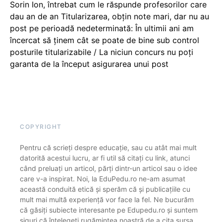
Sorin Ion, întrebat cum le răspunde profesorilor care
dau an de an Titularizarea, obțin note mari, dar nu au
post pe perioadă nedeterminată: În ultimii ani am
încercat să ținem cât se poate de bine sub control
posturile titularizabile / La niciun concurs nu poți
garanta de la început asigurarea unui post
COPYRIGHT
Pentru că scrieți despre educație, sau cu atât mai mult
datorită acestui lucru, ar fi util să citați cu link, atunci
când preluați un articol, părți dintr-un articol sau o idee
care v-a inspirat. Noi, la EduPedu.ro ne-am asumat
această conduită etică și sperăm că și publicațiile cu
mult mai multă experiență vor face la fel. Ne bucurăm
că găsiți subiecte interesante pe Edupedu.ro și suntem
siguri că înțelegeți rugămintea noastră de a cita sursa