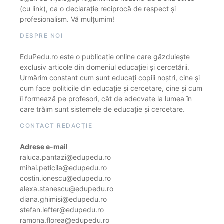
(cu link), ca o declarație reciprocă de respect și
profesionalism. Vă mulțumim!
DESPRE NOI
EduPedu.ro este o publicație online care găzduiește
exclusiv articole din domeniul educației și cercetării.
Urmărim constant cum sunt educați copiii noștri, cine și
cum face politicile din educație și cercetare, cine și cum
îi formează pe profesori, cât de adecvate la lumea în
care trăim sunt sistemele de educație și cercetare.
CONTACT REDACȚIE
Adrese e-mail
raluca.pantazi@edupedu.ro
mihai.peticila@edupedu.ro
costin.ionescu@edupedu.ro
alexa.stanescu@edupedu.ro
diana.ghimisi@edupedu.ro
stefan.lefter@edupedu.ro
ramona.florea@edupedu.ro