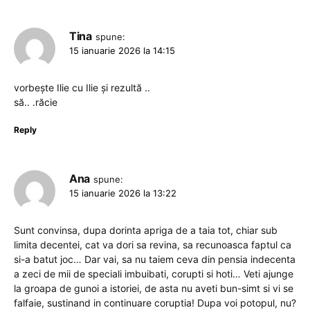
Tina
spune:
15 ianuarie 2026 la 14:15
vorbește Ilie cu Ilie și rezultă ..
să.. .răcie
Reply
Ana
spune:
15 ianuarie 2026 la 13:22
Sunt convinsa, dupa dorinta apriga de a taia tot, chiar sub
limita decentei, cat va dori sa revina, sa recunoasca faptul ca
si-a batut joc… Dar vai, sa nu taiem ceva din pensia indecenta
a zeci de mii de speciali imbuibati, corupti si hoti… Veti ajunge
la groapa de gunoi a istoriei, de asta nu aveti bun-simt si vi se
falfaie, sustinand in continuare coruptia! Dupa voi potopul, nu?