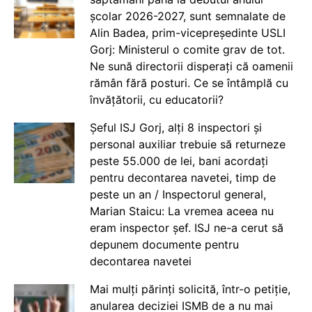
școlar 2026-2027, sunt semnalate de
Alin Badea, prim-vicepreședinte USLI
Gorj: Ministerul o comite grav de tot.
Ne sună directorii disperați că oamenii
rămân fără posturi. Ce se întâmplă cu
învățătorii, cu educatorii?
Șeful ISJ Gorj, alți 8 inspectori și
personal auxiliar trebuie să returneze
peste 55.000 de lei, bani acordați
pentru decontarea navetei, timp de
peste un an / Inspectorul general,
Marian Staicu: La vremea aceea nu
eram inspector șef. ISJ ne-a cerut să
depunem documente pentru
decontarea navetei
Mai mulți părinți solicită, într-o petiție,
anularea deciziei ISMB de a nu mai