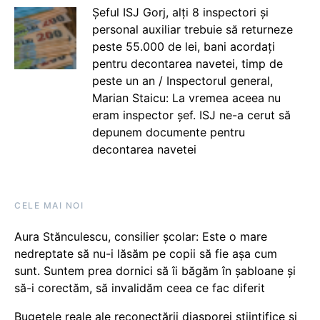
Șeful ISJ Gorj, alți 8 inspectori și
personal auxiliar trebuie să returneze
peste 55.000 de lei, bani acordați
pentru decontarea navetei, timp de
peste un an / Inspectorul general,
Marian Staicu: La vremea aceea nu
eram inspector șef. ISJ ne-a cerut să
depunem documente pentru
decontarea navetei
CELE MAI NOI
Aura Stănculescu, consilier școlar: Este o mare
nedreptate să nu-i lăsăm pe copii să fie așa cum
sunt. Suntem prea dornici să îi băgăm în șabloane și
să-i corectăm, să invalidăm ceea ce fac diferit
Bugetele reale ale reconectării diasporei științifice și