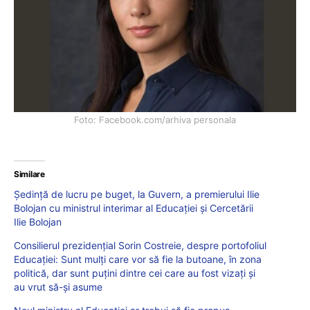
Foto: Facebook.com/arhiva personala
Similare
Ședință de lucru pe buget, la Guvern, a premierului Ilie
Bolojan cu ministrul interimar al Educației și Cercetării
Ilie Bolojan
Consilierul prezidențial Sorin Costreie, despre portofoliul
Educației: Sunt mulți care vor să fie la butoane, în zona
politică, dar sunt puțini dintre cei care au fost vizați și
au vrut să-și asume