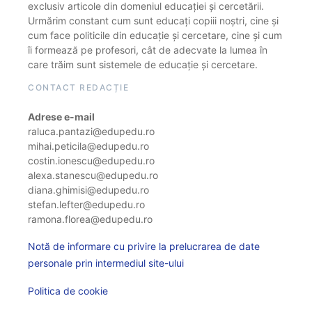
exclusiv articole din domeniul educației și cercetării.
Urmărim constant cum sunt educați copiii noștri, cine și
cum face politicile din educație și cercetare, cine și cum
îi formează pe profesori, cât de adecvate la lumea în
care trăim sunt sistemele de educație și cercetare.
CONTACT REDACȚIE
Adrese e-mail
raluca.pantazi@edupedu.ro
mihai.peticila@edupedu.ro
costin.ionescu@edupedu.ro
alexa.stanescu@edupedu.ro
diana.ghimisi@edupedu.ro
stefan.lefter@edupedu.ro
ramona.florea@edupedu.ro
Notă de informare cu privire la prelucrarea de date
personale prin intermediul site-ului
Politica de cookie