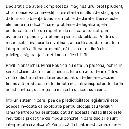
Declarația de avere completează imaginea unui profil prudent,
chiar conservator: investiții consistente în titluri de stat, lipsa
datoriilor și absența bunurilor imobile declarate. Deși aceste
elemente nu ridică, în sine, probleme de legalitate, ele
conturează un tip de raportare la risc caracterizat prin
evitarea expunerii și preferința pentru stabilitate. Pentru un
responsabil financiar la nivel înalt, această abordare poate fi
interpretată atât ca prudență, cât și ca o tendință de a
privilegia siguranța în detrimentul flexibilității.
Privit în ansamblu, Mihai Păunică nu este un personaj public în
sensul clasic, dar nici unul neutru. Este un actor tehnic într-o
zonă critică a sistemului educațional, unde fiecare decizie
financiară produce efecte directe în școli și inspectorate. Iar în
acest context, discreția nu mai este un scut suficient.
Într-un sistem în care lipsa de predictibilitate legislativă este
adesea invocată ca explicație pentru blocaje sau tensiuni,
rămâne întrebarea esențială: cât din această instabilitate este
inevitabilă și cât ține de modul concret în care deciziile sunt
interpretate și aplicate? Pentru că, în final, în educație, cifrele