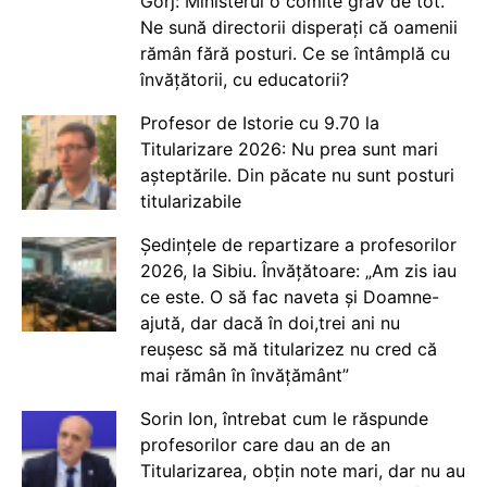
Gorj: Ministerul o comite grav de tot.
Ne sună directorii disperați că oamenii
rămân fără posturi. Ce se întâmplă cu
învățătorii, cu educatorii?
Profesor de Istorie cu 9.70 la
Titularizare 2026: Nu prea sunt mari
așteptările. Din păcate nu sunt posturi
titularizabile
Ședințele de repartizare a profesorilor
2026, la Sibiu. Învățătoare: „Am zis iau
ce este. O să fac naveta și Doamne-
ajută, dar dacă în doi,trei ani nu
reușesc să mă titularizez nu cred că
mai rămân în învățământ”
Sorin Ion, întrebat cum le răspunde
profesorilor care dau an de an
Titularizarea, obțin note mari, dar nu au