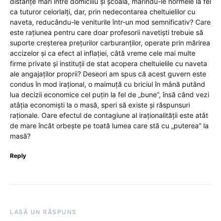
distanțe mari între domiciliu și școală, mărindu-le normele la fel
ca tuturor celorlalți, dar, prin nedecontarea cheltuielilor cu
naveta, reducându-le veniturile într-un mod semnificativ? Care
este rațiunea pentru care doar profesorii navetiști trebuie să
suporte creșterea prețurilor carburanților, operate prin mărirea
accizelor și ca efect al inflației, câtă vreme cele mai multe
firme private și instituții de stat acopera cheltuielile cu naveta
ale angajaților proprii? Deseori am spus că acest guvern este
condus în mod irațional, o maimuță cu briciul în mână putând
lua decizii economice cel puțin la fel de „bune”, însă când vezi
atâția economiști la o masă, speri să existe și răspunsuri
raționale. Oare efectul de contagiune al iraționalității este atât
de mare încât orbește pe toată lumea care stă cu „puterea” la
masă?
Reply
LASĂ UN RĂSPUNS