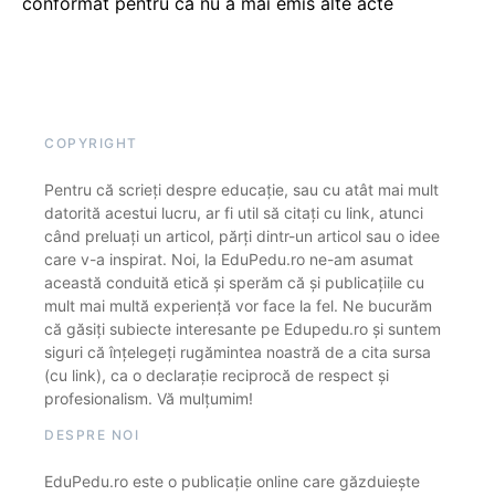
conformat pentru că nu a mai emis alte acte
COPYRIGHT
Pentru că scrieți despre educație, sau cu atât mai mult
datorită acestui lucru, ar fi util să citați cu link, atunci
când preluați un articol, părți dintr-un articol sau o idee
care v-a inspirat. Noi, la EduPedu.ro ne-am asumat
această conduită etică și sperăm că și publicațiile cu
mult mai multă experiență vor face la fel. Ne bucurăm
că găsiți subiecte interesante pe Edupedu.ro și suntem
siguri că înțelegeți rugămintea noastră de a cita sursa
(cu link), ca o declarație reciprocă de respect și
profesionalism. Vă mulțumim!
DESPRE NOI
EduPedu.ro este o publicație online care găzduiește