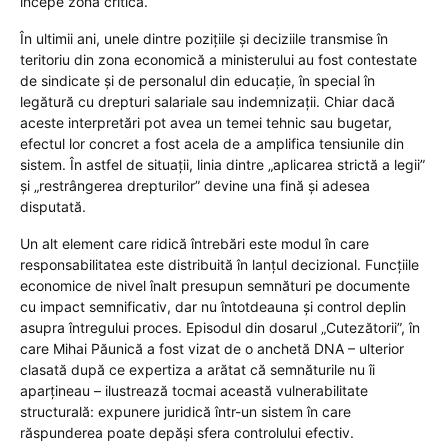
începe zona critică.
În ultimii ani, unele dintre pozițiile și deciziile transmise în
teritoriu din zona economică a ministerului au fost contestate
de sindicate și de personalul din educație, în special în
legătură cu drepturi salariale sau indemnizații. Chiar dacă
aceste interpretări pot avea un temei tehnic sau bugetar,
efectul lor concret a fost acela de a amplifica tensiunile din
sistem. În astfel de situații, linia dintre „aplicarea strictă a legii”
și „restrângerea drepturilor” devine una fină și adesea
disputată.
Un alt element care ridică întrebări este modul în care
responsabilitatea este distribuită în lanțul decizional. Funcțiile
economice de nivel înalt presupun semnături pe documente
cu impact semnificativ, dar nu întotdeauna și control deplin
asupra întregului proces. Episodul din dosarul „Cutezătorii”, în
care Mihai Păunică a fost vizat de o anchetă DNA – ulterior
clasată după ce expertiza a arătat că semnăturile nu îi
aparțineau – ilustrează tocmai această vulnerabilitate
structurală: expunere juridică într-un sistem în care
răspunderea poate depăși sfera controlului efectiv.