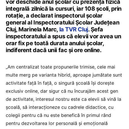
vor deschide anul școlar cu prezența fizică
integrală zilnică la cursuri, iar 108 școli, prin
rotație, a declarat inspectorul școlar
general al Inspectoratului Școlar Județean
Cluj, Marinela Marc,
la TVR Cluj
. Șefa
inspectoratului a spus că elevii vor avea un
orar fix pe toată durata anului școlar,
indiferent dacă unii fac și ore online.
„Am centralizat toate propunerile trimise, cele mai
multe merg pe varianta hibrid, aproape jumătate sunt
activitate față în față, o singură școală își dorește
exclusiv online, dar sigur că nu încurajăm acest gen
de activitate, interesul nostru este ca elevii să vină la
școală, să interacționeze cu cadrele didactice, cu
colegii pentru că nu este benefică în primul rând
pentru dezvoltarea lor personală și emoțională