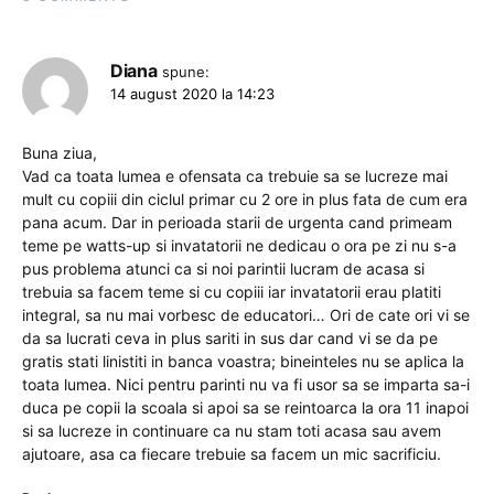
Diana
spune:
14 august 2020 la 14:23
Buna ziua,
Vad ca toata lumea e ofensata ca trebuie sa se lucreze mai
mult cu copiii din ciclul primar cu 2 ore in plus fata de cum era
pana acum. Dar in perioada starii de urgenta cand primeam
teme pe watts-up si invatatorii ne dedicau o ora pe zi nu s-a
pus problema atunci ca si noi parintii lucram de acasa si
trebuia sa facem teme si cu copiii iar invatatorii erau platiti
integral, sa nu mai vorbesc de educatori… Ori de cate ori vi se
da sa lucrati ceva in plus sariti in sus dar cand vi se da pe
gratis stati linistiti in banca voastra; bineinteles nu se aplica la
toata lumea. Nici pentru parinti nu va fi usor sa se imparta sa-i
duca pe copii la scoala si apoi sa se reintoarca la ora 11 inapoi
si sa lucreze in continuare ca nu stam toti acasa sau avem
ajutoare, asa ca fiecare trebuie sa facem un mic sacrificiu.