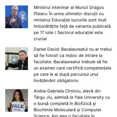
Ministrul interimar al Muncii Dragos
Pîslaru: În urma ultimelor discuții cu
ministrul Educației lucrurile sunt mult
îmbunătățite față de varianta publicată
pe 17 iulie / Sectorul educației este
crucial
Daniel David: Bacalaureatul nu ar trebui
să fie folosit ca mijloc de intrare la
facultate. Bacalaureatul trebuie să fie
un examen care certifică competențele
pe care le ai după parcursul unui
învățământ obligatoriu
Andra-Gabriela Cîrstoiu, elevă din
Târgu Jiu, admisă la Yale University cu
o bursă completă în Biofizică și
Biochimie Moleculară și Computer
Science: Am ales o facultate în