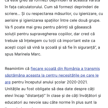
că este greu să formezi deprinderi la această vârstă
în fața calculatorului. Cum să formezi deprinderi de
scriere… Și cu respectarea măsurilor, cu igienizare, cu
aerisire și igienizarea spațiilor între cele două grupe.
Va fi poate mai greu pentru părinți să găsească
soluții pentru supravegherea copiilor, dar cred că
trebuie să înțelegem cu toții că important este ca
acești copii să vină la școală și să fie în siguranță”, a
spus Marinela Marc.
Reamintim că
fiecare școală din România a transmis
săptămâna aceasta la centru necesitățile pe care le
are
pentru începutul anului școlar 2020-2021.
Unitățile au fost obligate să dea date despre câți
elevi încap “distanțați” în clase și de câți învățători și
educatori au nevoie sau câte norme în plus sunt la