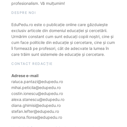
profesionalism. Vă mulțumim!
DESPRE NOI
EduPedu.ro este o publicație online care găzduiește
exclusiv articole din domeniul educației și cercetării.
Urmărim constant cum sunt educați copiii noștri, cine și
cum face politicile din educație și cercetare, cine și cum
îi formează pe profesori, cât de adecvate la lumea în
care trăim sunt sistemele de educație și cercetare.
CONTACT REDACȚIE
Adrese e-mail
raluca.pantazi@edupedu.ro
mihai.peticila@edupedu.ro
costin.ionescu@edupedu.ro
alexa.stanescu@edupedu.ro
diana.ghimisi@edupedu.ro
stefan.lefter@edupedu.ro
ramona.florea@edupedu.ro