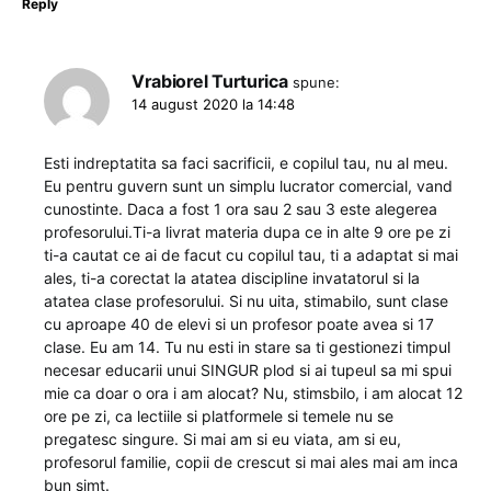
Reply
Vrabiorel Turturica
spune:
14 august 2020 la 14:48
Esti indreptatita sa faci sacrificii, e copilul tau, nu al meu.
Eu pentru guvern sunt un simplu lucrator comercial, vand
cunostinte. Daca a fost 1 ora sau 2 sau 3 este alegerea
profesorului.Ti-a livrat materia dupa ce in alte 9 ore pe zi
ti-a cautat ce ai de facut cu copilul tau, ti a adaptat si mai
ales, ti-a corectat la atatea discipline invatatorul si la
atatea clase profesorului. Si nu uita, stimabilo, sunt clase
cu aproape 40 de elevi si un profesor poate avea si 17
clase. Eu am 14. Tu nu esti in stare sa ti gestionezi timpul
necesar educarii unui SINGUR plod si ai tupeul sa mi spui
mie ca doar o ora i am alocat? Nu, stimsbilo, i am alocat 12
ore pe zi, ca lectiile si platformele si temele nu se
pregatesc singure. Si mai am si eu viata, am si eu,
profesorul familie, copii de crescut si mai ales mai am inca
bun simt.