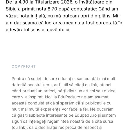
De la 4.90 la Titularizare 2026, o învățătoare din
Sibiu a primit nota 8.70 după contestație: Când am
văzut nota inițială, nu mă puteam opri din plâns. Mi-
am dat seama că lucrarea mea nu a fost corectată în
adevăratul sens al cuvântului
COPYRIGHT
Pentru că scrieți despre educație, sau cu atât mai mult
datorită acestui lucru, ar fi util să citați cu link, atunci
când preluați un articol, părți dintr-un articol sau o idee
care v-a inspirat. Noi, la EduPedu.ro ne-am asumat
această conduită etică și sperăm că și publicațiile cu
mult mai multă experiență vor face la fel. Ne bucurăm
că găsiți subiecte interesante pe Edupedu.ro și suntem
siguri că înțelegeți rugămintea noastră de a cita sursa
(cu link), ca o declarație reciprocă de respect și