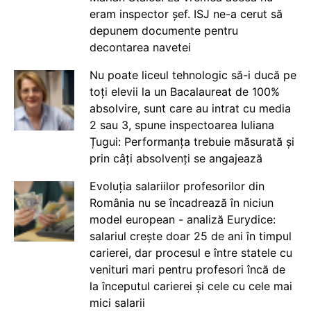
eram inspector șef. ISJ ne-a cerut să
depunem documente pentru
decontarea navetei
Nu poate liceul tehnologic să-i ducă pe
toți elevii la un Bacalaureat de 100%
absolvire, sunt care au intrat cu media
2 sau 3, spune inspectoarea Iuliana
Țugui: Performanța trebuie măsurată și
prin câți absolvenți se angajează
Evoluția salariilor profesorilor din
România nu se încadrează în niciun
model european - analiză Eurydice:
salariul crește doar 25 de ani în timpul
carierei, dar procesul e între statele cu
venituri mari pentru profesori încă de
la începutul carierei și cele cu cele mai
mici salarii