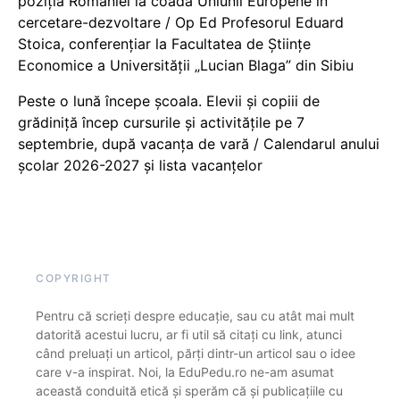
poziția României la coada Uniunii Europene în
cercetare-dezvoltare / Op Ed Profesorul Eduard
Stoica, conferențiar la Facultatea de Științe
Economice a Universității „Lucian Blaga” din Sibiu
Peste o lună începe școala. Elevii și copiii de
grădiniță încep cursurile și activitățile pe 7
septembrie, după vacanța de vară / Calendarul anului
școlar 2026-2027 și lista vacanțelor
COPYRIGHT
Pentru că scrieți despre educație, sau cu atât mai mult
datorită acestui lucru, ar fi util să citați cu link, atunci
când preluați un articol, părți dintr-un articol sau o idee
care v-a inspirat. Noi, la EduPedu.ro ne-am asumat
această conduită etică și sperăm că și publicațiile cu