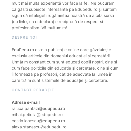
mult mai multă experiență vor face la fel. Ne bucurăm
că găsiți subiecte interesante pe Edupedu.ro și suntem
siguri că înțelegeți rugămintea noastră de a cita sursa
(cu link), ca o declarație reciprocă de respect și
profesionalism. Vă mulțumim!
DESPRE NOI
EduPedu.ro este o publicație online care găzduiește
exclusiv articole din domeniul educației și cercetării.
Urmărim constant cum sunt educați copiii noștri, cine și
cum face politicile din educație și cercetare, cine și cum
îi formează pe profesori, cât de adecvate la lumea în
care trăim sunt sistemele de educație și cercetare.
CONTACT REDACȚIE
Adrese e-mail
raluca.pantazi@edupedu.ro
mihai.peticila@edupedu.ro
costin.ionescu@edupedu.ro
alexa.stanescu@edupedu.ro