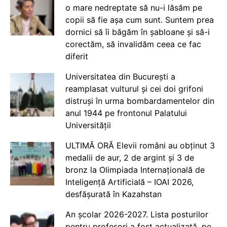
o mare nedreptate să nu-i lăsăm pe
copii să fie așa cum sunt. Suntem prea
dornici să îi băgăm în șabloane și să-i
corectăm, să invalidăm ceea ce fac
diferit
Universitatea din București a
reamplasat vulturul și cei doi grifoni
distruși în urma bombardamentelor din
anul 1944 pe frontonul Palatului
Universității
ULTIMĂ ORĂ Elevii români au obținut 3
medalii de aur, 2 de argint și 3 de
bronz la Olimpiada Internațională de
Inteligență Artificială – IOAI 2026,
desfășurată în Kazahstan
An școlar 2026-2027. Lista posturilor
pentru profesori a fost actualizată, pe