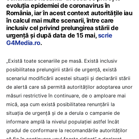
evoluţia epidemiei de
coronavirus
în
România, iar în acest context autorităţile iau
în calcul mai multe scenarii, între care
inclusiv cel privind prelungirea stării de
urgenţă şi după data de 15 mai,
scrie
G4Media.ro
.
„Există toate scenariile pe masă. Există inclusiv
posibilitatea prelungirii stării de urgenţă, există
scenariul modificării acestei situaţii şi declarării stării
de alertă care să permită autorităţilor adoptarea unor
măsuri restrictive în continuare, de o amploare mai
mică, aşa cum există posibilitatea renunţării la
situaţia de urgenţă şi de a derula o campanie de
informare amplă la nivelul populaţiei astfel încât
gradul de conformare la recomandările autorităţilor
să fie în continuare unul foarte ridicat” a declarat