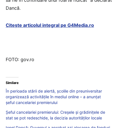
Dancă.
Citește articolul integral pe G4Media.ro
FOTO: gov.ro
Similare
În perioada stării de alertă, școlile din preuniversitar
organizează activitățile în mediul online – a anunțat
șeful cancelariei premierului
Șeful cancelariei premierului: Creşele și grădinițele de
stat se pot redeschide, la decizia autorităților locale
Ionel Dancă: Guvernul a aprobat azi alocarea de fonduri