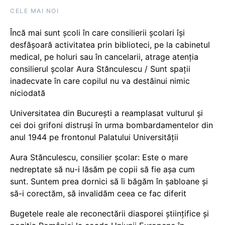
CELE MAI NOI
Încă mai sunt școli în care consilierii școlari își
desfășoară activitatea prin biblioteci, pe la cabinetul
medical, pe holuri sau în cancelarii, atrage atenția
consilierul școlar Aura Stănculescu / Sunt spații
inadecvate în care copilul nu va destăinui nimic
niciodată
Universitatea din București a reamplasat vulturul și
cei doi grifoni distruși în urma bombardamentelor din
anul 1944 pe frontonul Palatului Universității
Aura Stănculescu, consilier școlar: Este o mare
nedreptate să nu-i lăsăm pe copii să fie așa cum
sunt. Suntem prea dornici să îi băgăm în șabloane și
să-i corectăm, să invalidăm ceea ce fac diferit
Bugetele reale ale reconectării diasporei științifice și