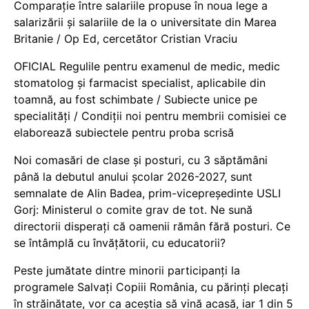
Comparație între salariile propuse în noua lege a
salarizării și salariile de la o universitate din Marea
Britanie / Op Ed, cercetător Cristian Vraciu
OFICIAL Regulile pentru examenul de medic, medic
stomatolog și farmacist specialist, aplicabile din
toamnă, au fost schimbate / Subiecte unice pe
specialități / Condiții noi pentru membrii comisiei ce
elaborează subiectele pentru proba scrisă
Noi comasări de clase și posturi, cu 3 săptămâni
până la debutul anului școlar 2026-2027, sunt
semnalate de Alin Badea, prim-vicepreședinte USLI
Gorj: Ministerul o comite grav de tot. Ne sună
directorii disperați că oamenii rămân fără posturi. Ce
se întâmplă cu învățătorii, cu educatorii?
Peste jumătate dintre minorii participanți la
programele Salvați Copiii România, cu părinți plecați
în străinătate, vor ca aceștia să vină acasă, iar 1 din 5