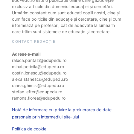
EduPedu.ro este o publicație online care găzduiește
exclusiv articole din domeniul educației și cercetării.
Urmărim constant cum sunt educați copiii noștri, cine și
cum face politicile din educație și cercetare, cine și cum
îi formează pe profesori, cât de adecvate la lumea în
care trăim sunt sistemele de educație și cercetare.
CONTACT REDACȚIE
Adrese e-mail
raluca.pantazi@edupedu.ro
mihai.peticila@edupedu.ro
costin.ionescu@edupedu.ro
alexa.stanescu@edupedu.ro
diana.ghimisi@edupedu.ro
stefan.lefter@edupedu.ro
ramona.florea@edupedu.ro
Notă de informare cu privire la prelucrarea de date
personale prin intermediul site-ului
Politica de cookie