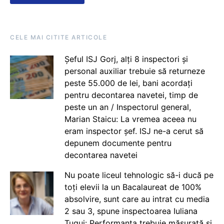
CELE MAI CITITE ARTICOLE
Șeful ISJ Gorj, alți 8 inspectori și
personal auxiliar trebuie să returneze
peste 55.000 de lei, bani acordați
pentru decontarea navetei, timp de
peste un an / Inspectorul general,
Marian Staicu: La vremea aceea nu
eram inspector șef. ISJ ne-a cerut să
depunem documente pentru
decontarea navetei
Nu poate liceul tehnologic să-i ducă pe
toți elevii la un Bacalaureat de 100%
absolvire, sunt care au intrat cu media
2 sau 3, spune inspectoarea Iuliana
Țugui: Performanța trebuie măsurată și