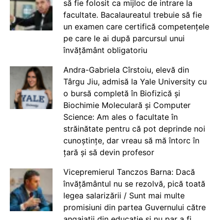
să fie folosit ca mijloc de intrare la
facultate. Bacalaureatul trebuie să fie
un examen care certifică competențele
pe care le ai după parcursul unui
învățământ obligatoriu
Andra-Gabriela Cîrstoiu, elevă din
Târgu Jiu, admisă la Yale University cu
o bursă completă în Biofizică și
Biochimie Moleculară și Computer
Science: Am ales o facultate în
străinătate pentru că pot deprinde noi
cunoștințe, dar vreau să mă întorc în
țară și să devin profesor
Vicepremierul Tanczos Barna: Dacă
învățământul nu se rezolvă, pică toată
legea salarizării / Sunt mai multe
promisiuni din partea Guvernului către
angajații din educație și nu par a fi