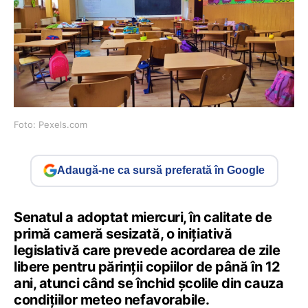
Foto: Pexels.com
Adaugă-ne ca sursă preferată în Google
Senatul a adoptat miercuri, în calitate de
primă cameră sesizată, o inițiativă
legislativă care prevede acordarea de zile
libere pentru părinții copiilor de până în 12
ani, atunci când se închid școlile din cauza
condițiilor meteo nefavorabile.