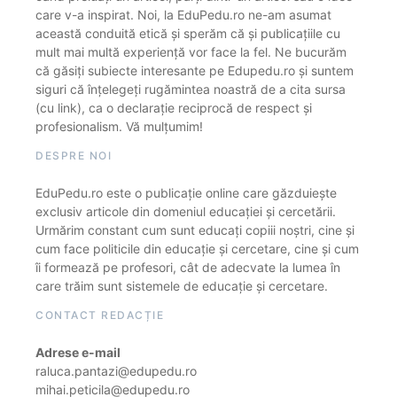
care v-a inspirat. Noi, la EduPedu.ro ne-am asumat
această conduită etică și sperăm că și publicațiile cu
mult mai multă experiență vor face la fel. Ne bucurăm
că găsiți subiecte interesante pe Edupedu.ro și suntem
siguri că înțelegeți rugămintea noastră de a cita sursa
(cu link), ca o declarație reciprocă de respect și
profesionalism. Vă mulțumim!
DESPRE NOI
EduPedu.ro este o publicație online care găzduiește
exclusiv articole din domeniul educației și cercetării.
Urmărim constant cum sunt educați copiii noștri, cine și
cum face politicile din educație și cercetare, cine și cum
îi formează pe profesori, cât de adecvate la lumea în
care trăim sunt sistemele de educație și cercetare.
CONTACT REDACȚIE
Adrese e-mail
raluca.pantazi@edupedu.ro
mihai.peticila@edupedu.ro