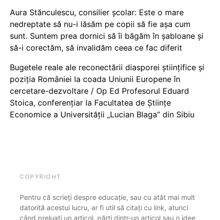
Aura Stănculescu, consilier școlar: Este o mare
nedreptate să nu-i lăsăm pe copii să fie așa cum
sunt. Suntem prea dornici să îi băgăm în șabloane și
să-i corectăm, să invalidăm ceea ce fac diferit
Bugetele reale ale reconectării diasporei științifice și
poziția României la coada Uniunii Europene în
cercetare-dezvoltare / Op Ed Profesorul Eduard
Stoica, conferențiar la Facultatea de Științe
Economice a Universității „Lucian Blaga” din Sibiu
COPYRIGHT
Pentru că scrieți despre educație, sau cu atât mai mult
datorită acestui lucru, ar fi util să citați cu link, atunci
când preluați un articol, părți dintr-un articol sau o idee