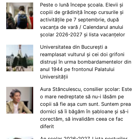
Peste o lună începe școala. Elevii și
copiii de grădiniță încep cursurile și
activitățile pe 7 septembrie, după
vacanța de vară / Calendarul anului
școlar 2026-2027 și lista vacanțelor
Universitatea din București a
reamplasat vulturul și cei doi grifoni
distruși în urma bombardamentelor din
anul 1944 pe frontonul Palatului
Universității
Aura Stănculescu, consilier școlar: Este
o mare nedreptate să nu-i lăsăm pe
copii să fie așa cum sunt. Suntem prea
dornici să îi băgăm în șabloane și să-i
corectăm, să invalidăm ceea ce fac
diferit
An școlar 2026-2027. Lista posturilor