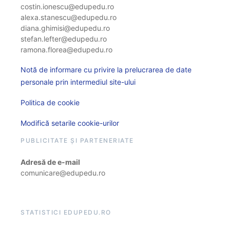
costin.ionescu@edupedu.ro
alexa.stanescu@edupedu.ro
diana.ghimisi@edupedu.ro
stefan.lefter@edupedu.ro
ramona.florea@edupedu.ro
Notă de informare cu privire la prelucrarea de date
personale prin intermediul site-ului
Politica de cookie
Modifică setarile cookie-urilor
PUBLICITATE ȘI PARTENERIATE
Adresă de e-mail
comunicare@edupedu.ro
STATISTICI EDUPEDU.RO