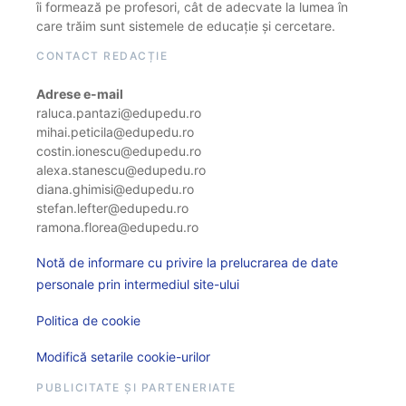
îi formează pe profesori, cât de adecvate la lumea în
care trăim sunt sistemele de educație și cercetare.
CONTACT REDACȚIE
Adrese e-mail
raluca.pantazi@edupedu.ro
mihai.peticila@edupedu.ro
costin.ionescu@edupedu.ro
alexa.stanescu@edupedu.ro
diana.ghimisi@edupedu.ro
stefan.lefter@edupedu.ro
ramona.florea@edupedu.ro
Notă de informare cu privire la prelucrarea de date
personale prin intermediul site-ului
Politica de cookie
Modifică setarile cookie-urilor
PUBLICITATE ȘI PARTENERIATE