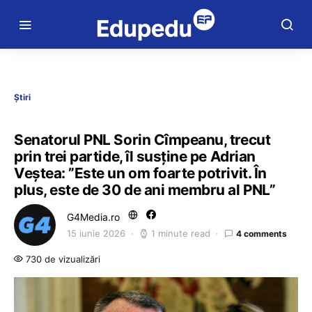
Știri
Senatorul PNL Sorin Cîmpeanu, trecut
prin trei partide, îl susține pe Adrian
Veștea: ”Este un om foarte potrivit. În
plus, este de 30 de ani membru al PNL”
G4Media.ro
15 iunie 2026
1 minute read
4 comments
730 de vizualizări