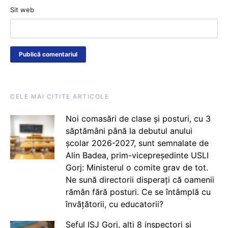
Sit web
CELE MAI CITITE ARTICOLE
Noi comasări de clase și posturi, cu 3
săptămâni până la debutul anului
școlar 2026-2027, sunt semnalate de
Alin Badea, prim-vicepreședinte USLI
Gorj: Ministerul o comite grav de tot.
Ne sună directorii disperați că oamenii
rămân fără posturi. Ce se întâmplă cu
învățătorii, cu educatorii?
Șeful ISJ Gorj, alți 8 inspectori și