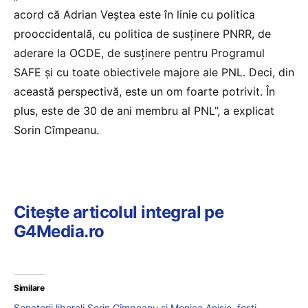
acord că Adrian Veştea este în linie cu politica
prooccidentală, cu politica de susţinere PNRR, de
aderare la OCDE, de susţinere pentru Programul
SAFE şi cu toate obiectivele majore ale PNL. Deci, din
această perspectivă, este un om foarte potrivit. În
plus, este de 30 de ani membru al PNL”, a explicat
Sorin Cîmpeanu.
Citește articolul integral pe
G4Media.ro
Similare
Senatorii liberali Sorin Cîmpeanu și Monica Anisie, foști