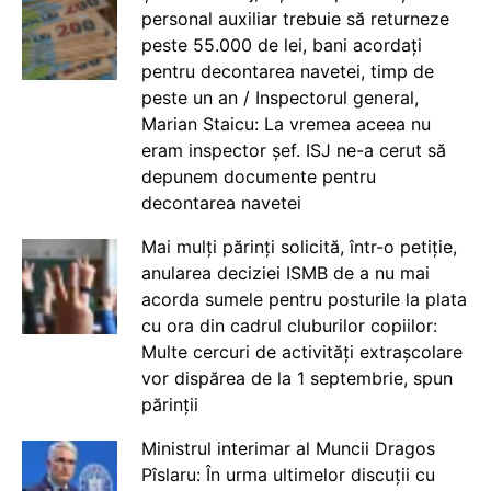
personal auxiliar trebuie să returneze
peste 55.000 de lei, bani acordați
pentru decontarea navetei, timp de
peste un an / Inspectorul general,
Marian Staicu: La vremea aceea nu
eram inspector șef. ISJ ne-a cerut să
depunem documente pentru
decontarea navetei
Mai mulți părinți solicită, într-o petiție,
anularea deciziei ISMB de a nu mai
acorda sumele pentru posturile la plata
cu ora din cadrul cluburilor copiilor:
Multe cercuri de activități extrașcolare
vor dispărea de la 1 septembrie, spun
părinții
Ministrul interimar al Muncii Dragos
Pîslaru: În urma ultimelor discuții cu