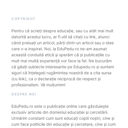
COPYRIGHT
Pentru că scrieți despre educație, sau cu atât mai mult
datorită acestui lucru, ar fi util să citați cu link, atunci
când preluați un articol, părți dintr-un articol sau o idee
care v-a inspirat. Noi, la EduPedu.ro ne-am asumat
această conduită etică și sperăm că și publicațiile cu
mult mai multă experiență vor face la fel. Ne bucurăm
că găsiți subiecte interesante pe Edupedu.ro și suntem
siguri că înțelegeți rugămintea noastră de a cita sursa
(cu link), ca o declarație reciprocă de respect și
profesionalism. Vă mulțumim!
DESPRE NOI
EduPedu.ro este o publicație online care găzduiește
exclusiv articole din domeniul educației și cercetării.
Urmărim constant cum sunt educați copiii noștri, cine și
cum face politicile din educație și cercetare, cine și cum