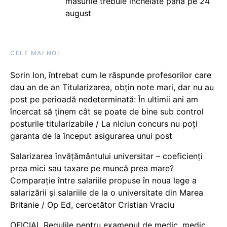
măsurile trebuie încheiate până pe 24
august
CELE MAI NOI
Sorin Ion, întrebat cum le răspunde profesorilor care
dau an de an Titularizarea, obțin note mari, dar nu au
post pe perioadă nedeterminată: În ultimii ani am
încercat să ținem cât se poate de bine sub control
posturile titularizabile / La niciun concurs nu poți
garanta de la început asigurarea unui post
Salarizarea învățământului universitar – coeficienți
prea mici sau taxare pe muncă prea mare?
Comparație între salariile propuse în noua lege a
salarizării și salariile de la o universitate din Marea
Britanie / Op Ed, cercetător Cristian Vraciu
OFICIAL Regulile pentru examenul de medic, medic