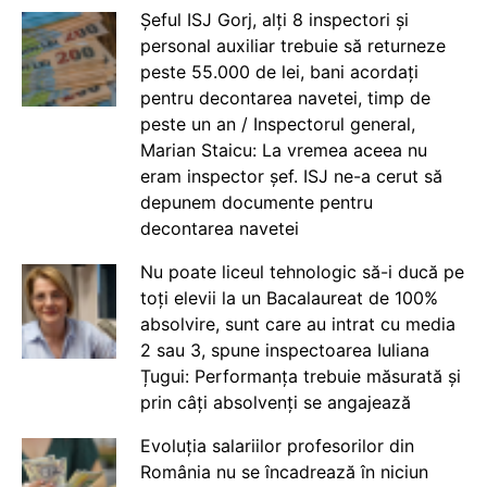
Șeful ISJ Gorj, alți 8 inspectori și
personal auxiliar trebuie să returneze
peste 55.000 de lei, bani acordați
pentru decontarea navetei, timp de
peste un an / Inspectorul general,
Marian Staicu: La vremea aceea nu
eram inspector șef. ISJ ne-a cerut să
depunem documente pentru
decontarea navetei
Nu poate liceul tehnologic să-i ducă pe
toți elevii la un Bacalaureat de 100%
absolvire, sunt care au intrat cu media
2 sau 3, spune inspectoarea Iuliana
Țugui: Performanța trebuie măsurată și
prin câți absolvenți se angajează
Evoluția salariilor profesorilor din
România nu se încadrează în niciun