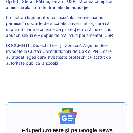
Op Ed / Ștefan Pălărie, senator USR: Tăcerea complice
a ministerului față de dramele din educație
Proiect de lege pentru ca sesizările anonime să fie
permise în codurile de etică ale universităților, care să
cuprindă clar mecanisme de protecție a victimelor unor
abuzuri sexuale – depus de mai mulți parlamentari USR
DOCUMENT „Dezechilibre” și „abuzuri”. Argumentele
invocate la Curtea Constituțională de USR și PNL, care
au atacat legea care învestește profesorii cu statut de
autoritate publică la școală
Edupedu.ro este și pe Google News