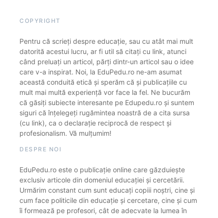
COPYRIGHT
Pentru că scrieți despre educație, sau cu atât mai mult
datorită acestui lucru, ar fi util să citați cu link, atunci
când preluați un articol, părți dintr-un articol sau o idee
care v-a inspirat. Noi, la EduPedu.ro ne-am asumat
această conduită etică și sperăm că și publicațiile cu
mult mai multă experiență vor face la fel. Ne bucurăm
că găsiți subiecte interesante pe Edupedu.ro și suntem
siguri că înțelegeți rugămintea noastră de a cita sursa
(cu link), ca o declarație reciprocă de respect și
profesionalism. Vă mulțumim!
DESPRE NOI
EduPedu.ro este o publicație online care găzduiește
exclusiv articole din domeniul educației și cercetării.
Urmărim constant cum sunt educați copiii noștri, cine și
cum face politicile din educație și cercetare, cine și cum
îi formează pe profesori, cât de adecvate la lumea în