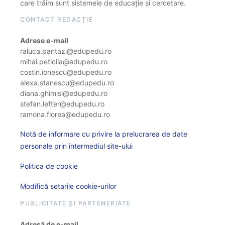
care trăim sunt sistemele de educație și cercetare.
CONTACT REDACȚIE
Adrese e-mail
raluca.pantazi@edupedu.ro
mihai.peticila@edupedu.ro
costin.ionescu@edupedu.ro
alexa.stanescu@edupedu.ro
diana.ghimisi@edupedu.ro
stefan.lefter@edupedu.ro
ramona.florea@edupedu.ro
Notă de informare cu privire la prelucrarea de date
personale prin intermediul site-ului
Politica de cookie
Modifică setarile cookie-urilor
PUBLICITATE ȘI PARTENERIATE
Adresă de e-mail