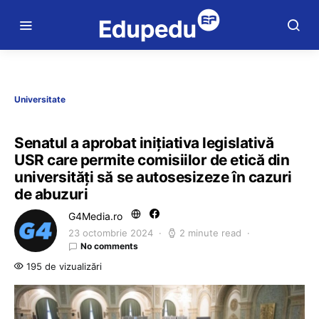
Universitate
Senatul a aprobat iniţiativa legislativă
USR care permite comisiilor de etică din
universităţi să se autosesizeze în cazuri
de abuzuri
G4Media.ro
23 octombrie 2024
2 minute read
No comments
195 de vizualizări