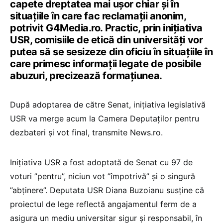
capete dreptatea mai uşor chiar şi în
situaţiile în care fac reclamaţii anonim,
potrivit G4Media.ro. Practic, prin iniţiativa
USR, comisiile de etică din universităţi vor
putea să se sesizeze din oficiu în situaţiile în
care primesc informaţii legate de posibile
abuzuri, precizează formaţiunea.
După adoptarea de către Senat, iniţiativa legislativă
USR va merge acum la Camera Deputaţilor pentru
dezbateri şi vot final, transmite News.ro.
Iniţiativa USR a fost adoptată de Senat cu 97 de
voturi ”pentru”, niciun vot ”împotrivă” şi o singură
”abţinere”. Deputata USR Diana Buzoianu susţine că
proiectul de lege reflectă angajamentul ferm de a
asigura un mediu universitar sigur şi responsabil, în