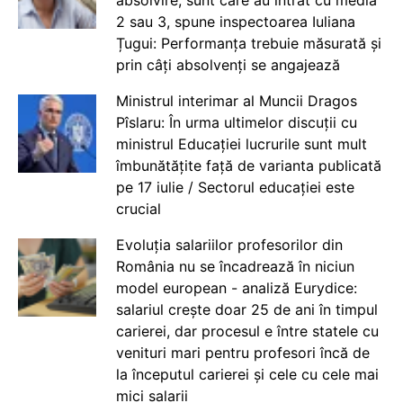
2 sau 3, spune inspectoarea Iuliana
Țugui: Performanța trebuie măsurată și
prin câți absolvenți se angajează
Ministrul interimar al Muncii Dragos
Pîslaru: În urma ultimelor discuții cu
ministrul Educației lucrurile sunt mult
îmbunătățite față de varianta publicată
pe 17 iulie / Sectorul educației este
crucial
Evoluția salariilor profesorilor din
România nu se încadrează în niciun
model european - analiză Eurydice:
salariul crește doar 25 de ani în timpul
carierei, dar procesul e între statele cu
venituri mari pentru profesori încă de
la începutul carierei și cele cu cele mai
mici salarii