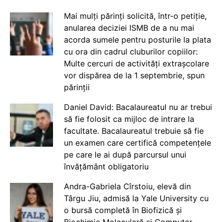
Mai mulți părinți solicită, într-o petiție,
anularea deciziei ISMB de a nu mai
acorda sumele pentru posturile la plata
cu ora din cadrul cluburilor copiilor:
Multe cercuri de activități extrașcolare
vor dispărea de la 1 septembrie, spun
părinții
Daniel David: Bacalaureatul nu ar trebui
să fie folosit ca mijloc de intrare la
facultate. Bacalaureatul trebuie să fie
un examen care certifică competențele
pe care le ai după parcursul unui
învățământ obligatoriu
Andra-Gabriela Cîrstoiu, elevă din
Târgu Jiu, admisă la Yale University cu
o bursă completă în Biofizică și
Biochimie Moleculară și Computer