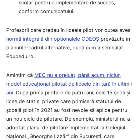
școlar pentru o implementare de succes,
conform comunicatului.
Profesorii care predau în liceele pilot vor putea avea
normă integrală din opționalele CDEOȘ
prevăzute în
planurile-cadrul alternative, după cum a semnalat
Edupedu.ro.
Amintim că
MEC nu a preluat, până acum, niciun
model educațional pilotat de liceele din țară în ultimii
ani
. După prima pilotare de patru ani, cele 15 școli și
licee de stat și private care primiseră statutul de
școală pilot în 2021 au fost nevoie să aplice pentru
un nou ciclu de pilotare. De exemplu, ministerul nu a
adoptat planul de pilotare implementat la Colegiul
Național „Gheorghe Lazăr” din București, care