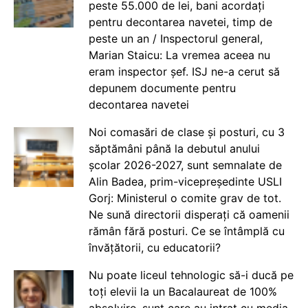
peste 55.000 de lei, bani acordați
pentru decontarea navetei, timp de
peste un an / Inspectorul general,
Marian Staicu: La vremea aceea nu
eram inspector șef. ISJ ne-a cerut să
depunem documente pentru
decontarea navetei
Noi comasări de clase și posturi, cu 3
săptămâni până la debutul anului
școlar 2026-2027, sunt semnalate de
Alin Badea, prim-vicepreședinte USLI
Gorj: Ministerul o comite grav de tot.
Ne sună directorii disperați că oamenii
rămân fără posturi. Ce se întâmplă cu
învățătorii, cu educatorii?
Nu poate liceul tehnologic să-i ducă pe
toți elevii la un Bacalaureat de 100%
absolvire, sunt care au intrat cu media