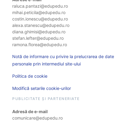
raluca.pantazi@edupedu.ro
mihai.peticila@edupedu.ro
costin.ionescu@edupedu.ro
alexa.stanescu@edupedu.ro
diana.ghimisi@edupedu.ro
stefan.lefter@edupedu.ro
ramona.florea@edupedu.ro
Notă de informare cu privire la prelucrarea de date
personale prin intermediul site-ului
Politica de cookie
Modifică setarile cookie-urilor
PUBLICITATE ȘI PARTENERIATE
Adresă de e-mail
comunicare@edupedu.ro