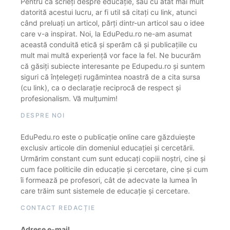
Pentru că scrieți despre educație, sau cu atât mai mult
datorită acestui lucru, ar fi util să citați cu link, atunci
când preluați un articol, părți dintr-un articol sau o idee
care v-a inspirat. Noi, la EduPedu.ro ne-am asumat
această conduită etică și sperăm că și publicațiile cu
mult mai multă experiență vor face la fel. Ne bucurăm
că găsiți subiecte interesante pe Edupedu.ro și suntem
siguri că înțelegeți rugămintea noastră de a cita sursa
(cu link), ca o declarație reciprocă de respect și
profesionalism. Vă mulțumim!
DESPRE NOI
EduPedu.ro este o publicație online care găzduiește
exclusiv articole din domeniul educației și cercetării.
Urmărim constant cum sunt educați copiii noștri, cine și
cum face politicile din educație și cercetare, cine și cum
îi formează pe profesori, cât de adecvate la lumea în
care trăim sunt sistemele de educație și cercetare.
CONTACT REDACȚIE
Adrese e-mail