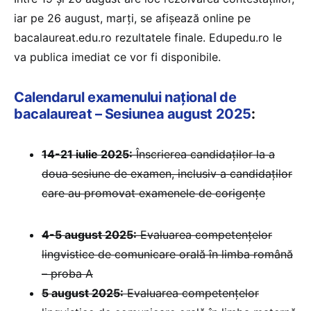
iar pe 26 august, marți, se afișează online pe
bacalaureat.edu.ro rezultatele finale. Edupedu.ro le
va publica imediat ce vor fi disponibile.
Calendarul examenului național de
bacalaureat – Sesiunea august 2025
:
14-21 iulie 2025:
Înscrierea candidaților la a
doua sesiune de examen, inclusiv a candidaților
care au promovat examenele de corigențe
4-5 august 2025:
Evaluarea competențelor
lingvistice de comunicare orală în limba română
– proba A
5 august 2025:
Evaluarea competențelor