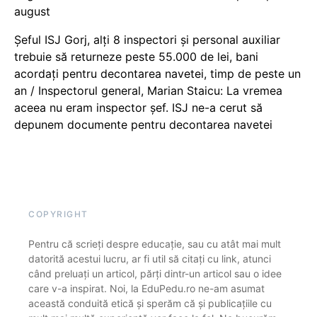
august
Șeful ISJ Gorj, alți 8 inspectori și personal auxiliar
trebuie să returneze peste 55.000 de lei, bani
acordați pentru decontarea navetei, timp de peste un
an / Inspectorul general, Marian Staicu: La vremea
aceea nu eram inspector șef. ISJ ne-a cerut să
depunem documente pentru decontarea navetei
COPYRIGHT
Pentru că scrieți despre educație, sau cu atât mai mult
datorită acestui lucru, ar fi util să citați cu link, atunci
când preluați un articol, părți dintr-un articol sau o idee
care v-a inspirat. Noi, la EduPedu.ro ne-am asumat
această conduită etică și sperăm că și publicațiile cu