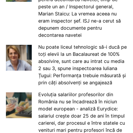
peste un an / Inspectorul general,
Marian Staicu: La vremea aceea nu
eram inspector șef. ISJ ne-a cerut să
depunem documente pentru
decontarea navetei
Nu poate liceul tehnologic să-i ducă pe
toți elevii la un Bacalaureat de 100%
absolvire, sunt care au intrat cu media
2 sau 3, spune inspectoarea Iuliana
Țugui: Performanța trebuie măsurată și
prin câți absolvenți se angajează
Evoluția salariilor profesorilor din
România nu se încadrează în niciun
model european - analiză Eurydice:
salariul crește doar 25 de ani în timpul
carierei, dar procesul e între statele cu
venituri mari pentru profesori încă de