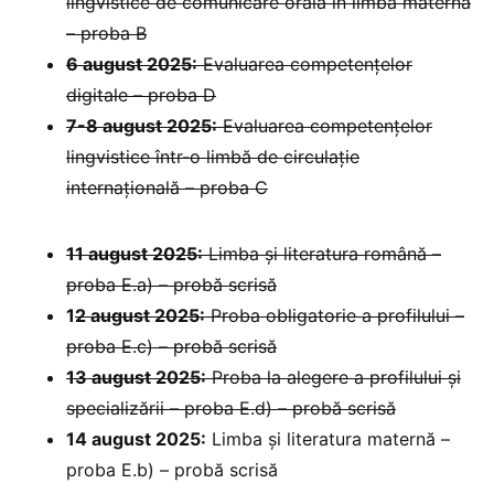
lingvistice de comunicare orală în limba maternă
– proba B
6 august 2025:
⁠Evaluarea competențelor
digitale – proba D
7-8 august 2025:
Evaluarea competențelor
lingvistice într-o limbă de circulație
internațională – proba C
11 august 2025:
Limba și literatura română –
proba E.a) – probă scrisă
1
2 august 2025:
Proba obligatorie a profilului –
proba E.c) – probă scrisă
13 august 2025:
Proba la alegere a profilului și
specializării – proba E.d) – probă scrisă
14 august 2025:
Limba și literatura maternă –
proba E.b) – probă scrisă