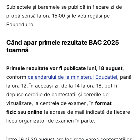
Subiectele și baremele se publică în fiecare zi de
probă scrisă la ora 15:00 și le veți regăsi pe
Edupedu.ro.
Când apar primele rezultate BAC 2025
toamnă
Primele rezultate vor fi publicate luni, 18 august
,
conform
calendarului de la ministerul Educației
, până
la ora 12. În aceeași zi, de la 14 la ora 18, pot fi
depuse cererile de contestații și cererile de
vizualizare, la centrele de examen, în
format
fizic
sau
online
la adresa de mail indicată de fiecare
liceu organizator de examen în parte.
Între 19 și 20 august are loc rezolvarea contestațiilor,