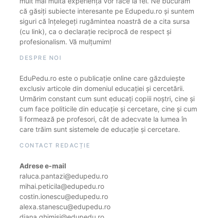
mult mai multă experiență vor face la fel. Ne bucurăm
că găsiți subiecte interesante pe Edupedu.ro și suntem
siguri că înțelegeți rugămintea noastră de a cita sursa
(cu link), ca o declarație reciprocă de respect și
profesionalism. Vă mulțumim!
DESPRE NOI
EduPedu.ro este o publicație online care găzduiește
exclusiv articole din domeniul educației și cercetării.
Urmărim constant cum sunt educați copiii noștri, cine și
cum face politicile din educație și cercetare, cine și cum
îi formează pe profesori, cât de adecvate la lumea în
care trăim sunt sistemele de educație și cercetare.
CONTACT REDACȚIE
Adrese e-mail
raluca.pantazi@edupedu.ro
mihai.peticila@edupedu.ro
costin.ionescu@edupedu.ro
alexa.stanescu@edupedu.ro
diana.ghimisi@edupedu.ro