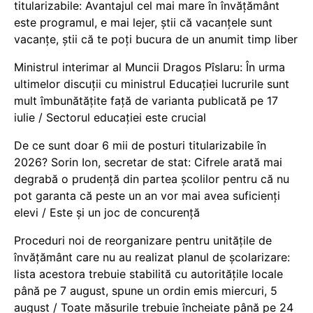
titularizabile: Avantajul cel mai mare în învățământ
este programul, e mai lejer, știi că vacanțele sunt
vacanţe, știi că te poți bucura de un anumit timp liber
Ministrul interimar al Muncii Dragos Pîslaru: În urma
ultimelor discuții cu ministrul Educației lucrurile sunt
mult îmbunătățite față de varianta publicată pe 17
iulie / Sectorul educației este crucial
De ce sunt doar 6 mii de posturi titularizabile în
2026? Sorin Ion, secretar de stat: Cifrele arată mai
degrabă o prudență din partea școlilor pentru că nu
pot garanta că peste un an vor mai avea suficienți
elevi / Este și un joc de concurență
Proceduri noi de reorganizare pentru unitățile de
învățământ care nu au realizat planul de școlarizare:
lista acestora trebuie stabilită cu autoritățile locale
până pe 7 august, spune un ordin emis miercuri, 5
august / Toate măsurile trebuie încheiate până pe 24