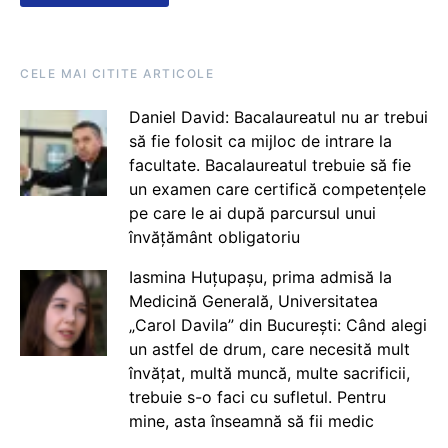
CELE MAI CITITE ARTICOLE
Daniel David: Bacalaureatul nu ar trebui
să fie folosit ca mijloc de intrare la
facultate. Bacalaureatul trebuie să fie
un examen care certifică competențele
pe care le ai după parcursul unui
învățământ obligatoriu
Iasmina Huțupașu, prima admisă la
Medicină Generală, Universitatea
„Carol Davila” din București: Când alegi
un astfel de drum, care necesită mult
învățat, multă muncă, multe sacrificii,
trebuie s-o faci cu sufletul. Pentru
mine, asta înseamnă să fii medic