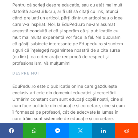
Pentru că scrieți despre educație, sau cu atât mai mult
datorită acestui lucru, ar fi util să citați cu link, atunci
când preluați un articol, părți dintr-un articol sau o idee
care v-a inspirat. Noi, la EduPedu.ro ne-am asumat
această conduită etică și sperăm că și publicațiile cu
mult mai multă experiență vor face la fel. Ne bucurăm
că găsiți subiecte interesante pe Edupedu.ro și suntem
siguri că înțelegeți rugămintea noastră de a cita sursa
(cu link), ca o declarație reciprocă de respect și
profesionalism. Vă mulțumim!
DESPRE NOI
EduPedu.ro este o publicație online care găzduiește
exclusiv articole din domeniul educației și cercetării.
Urmărim constant cum sunt educați copiii noștri, cine și
cum face politicile din educație și cercetare, cine și cum
îi formează pe profesori, cât de adecvate la lumea în
care trăim sunt sistemele de educație și cercetare.
CONTACT REDACȚIE