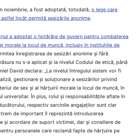
, în noiembrie, a fost adoptată, totodată,
o lege care
r astfel încât permită sesizările anonime
.
nul a adoptat o hotărâre de guvern pentru combaterea
 și morale la locul de muncă, inclusiv în instituțiile de
rmitea înregistrarea de sesizări anonime și fără
sura nu s-a aplicat și la nivelul Codului de etică, până
iel David declara: „La nivelul întregului sistem vor fi
liză, gestionare şi soluţionare a sesizărilor privind
teriul de sex şi al hărţuirii morale la locul de muncă, în
 universitar. În plus, rolul şi responsabilitățile aflate în
ucătorului, respectiv sarcinile angajaților sunt clar
xtrem de important îl reprezintă introducerea
 și acordare de suport victimei, dar și consiliere de
 pentru persoanele care reclamă fapte de hărţuire pe