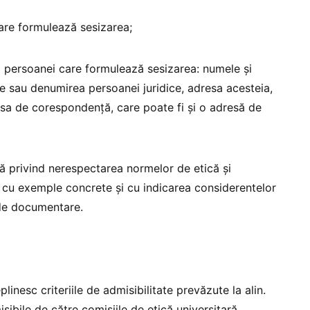
re formulează sesizarea;
a persoanei care formulează sesizarea: numele și
e sau denumirea persoanei juridice, adresa acesteia,
sa de corespondență, care poate fi și o adresă de
 privind nerespectarea normelor de etică și
 cu exemple concrete și cu indicarea considerentelor
r de documentare.
plinesc criteriile de admisibilitate prevăzute la alin.
sibile de către comisiile de etică universitară.