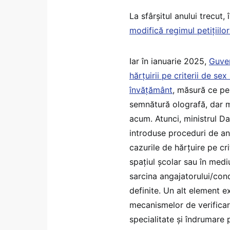
La sfârșitul anului trecut
modifică regimul petițiilo
Iar în ianuarie 2025,
Guver
hărțuirii pe criterii de sex
învățământ
, măsură ce pe
semnătură olografă, dar mă
acum. Atunci, ministrul Dan
introduse proceduri de ana
cazurile de hărţuire pe cri
spațiul școlar sau în mediul
sarcina angajatorului/cond
definite. Un alt element e
mecanismelor de verificare
specialitate și îndrumare