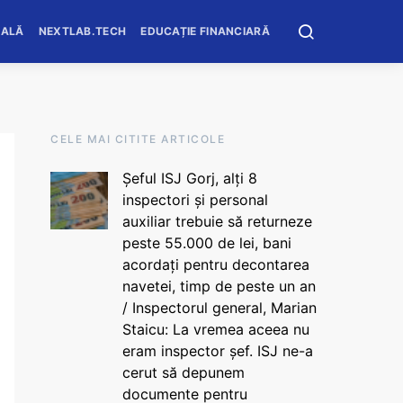
OALĂ
NEXTLAB.TECH
EDUCAȚIE FINANCIARĂ
CELE MAI CITITE ARTICOLE
Șeful ISJ Gorj, alți 8
inspectori și personal
auxiliar trebuie să returneze
peste 55.000 de lei, bani
acordați pentru decontarea
navetei, timp de peste un an
/ Inspectorul general, Marian
Staicu: La vremea aceea nu
eram inspector șef. ISJ ne-a
cerut să depunem
documente pentru