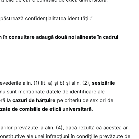
 păstrează confidențialitatea identității.”
 în consultare adaugă două noi alineate în cadrul
ederile alin. (1) lit. a) și b) și alin. (2),
sesizările
 nu sunt menționate datele de identificare ale
eră la
cazuri de hărțuire
pe criteriu de sex ori de
izate de comisiile de etică universitară.
zărilor prevăzute la alin. (4), dacă rezultă că acestea ar
nstitutive ale unei infracțiuni în condițiile prevăzute de