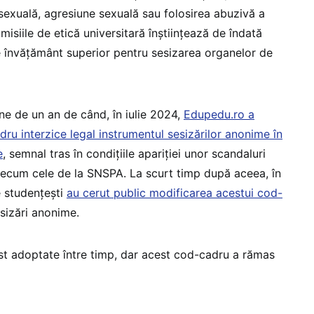
 sexuală, agresiune sexuală sau folosirea abuzivă a
misiile de etică universitară înștiințează de îndată
de învăţământ superior pentru sesizarea organelor de
ne de un an de când, în iulie 2024,
Edupedu.ro a
ru interzice legal instrumentul sesizărilor anonime în
e
, semnal tras în condițiile apariției unor scandaluri
recum cele de la SNSPA. La scurt timp după aceea, în
e studențești
au cerut public modificarea acestui cod-
sizări anonime.
st adoptate între timp, dar acest cod-cadru a rămas