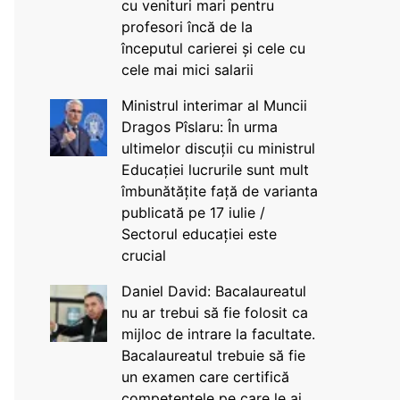
cu venituri mari pentru
profesori încă de la
începutul carierei și cele cu
cele mai mici salarii
Ministrul interimar al Muncii
Dragos Pîslaru: În urma
ultimelor discuții cu ministrul
Educației lucrurile sunt mult
îmbunătățite față de varianta
publicată pe 17 iulie /
Sectorul educației este
crucial
Daniel David: Bacalaureatul
nu ar trebui să fie folosit ca
mijloc de intrare la facultate.
Bacalaureatul trebuie să fie
un examen care certifică
competențele pe care le ai