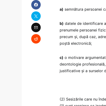
a)
semnătura persoanei ca
b)
datele de identificare 
prenumele persoanei fizic
precum și, după caz, adre
poștă electronică;
c)
o motivare argumentată
deontologie profesională,
justificative și a surselo
(2) Sesizările care nu înde
(1) sunt respinse ca inadmi