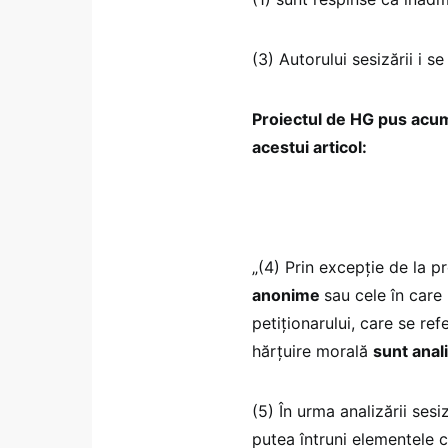
(3) Autorului sesizării i se
Proiectul de HG pus acum
acestui articol:
„(4) Prin excepție de la prev
anonime
sau cele în care
petiționarului, care se ref
hărțuire morală
sunt anal
(5) În urma analizării sesi
putea întruni elementele co