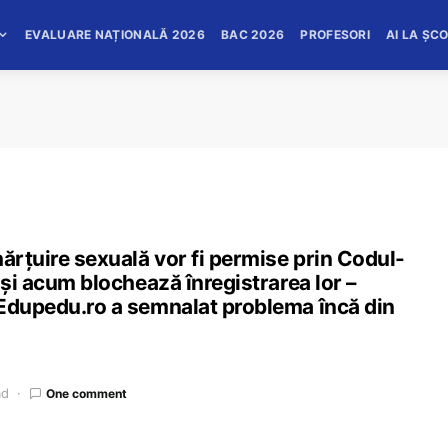
EVALUARE NAȚIONALĂ 2026
BAC 2026
PROFESORI
AI LA ȘC
hărțuire sexuală vor fi permise prin Codul-
 și acum blochează înregistrarea lor –
 Edupedu.ro a semnalat problema încă din
ad
One comment