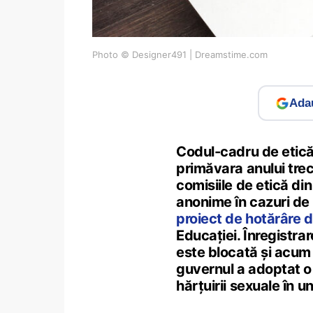
Photo © Designer491 | Dreamstime.com
Adau
Codul-cadru de etică 
primăvara anului trec
comisiile de etică din
anonime în cazuri de 
proiect de hotărâre 
Educației. Înregistrar
este blocată și acum 
guvernul a adoptat o 
hărțuirii sexuale în uni