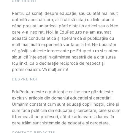
COPYRIGHT
Pentru că scrieți despre educație, sau cu atât mai mult
datorită acestui lucru, ar fi util să citați cu link, atunci
când preluați un articol, părți dintr-un articol sau o idee
care v-a inspirat. Noi, la EduPedu.ro ne-am asumat
această conduită etică și sperăm că și publicațiile cu
mult mai multă experiență vor face la fel. Ne bucurăm
că găsiți subiecte interesante pe Edupedu.ro și suntem
siguri că înțelegeți rugămintea noastră de a cita sursa
(cu link), ca o declarație reciprocă de respect și
profesionalism. Vă mulțumim!
DESPRE NOI
EduPedu.ro este o publicație online care găzduiește
exclusiv articole din domeniul educației și cercetării.
Urmărim constant cum sunt educați copiii noștri, cine și
cum face politicile din educație și cercetare, cine și cum
îi formează pe profesori, cât de adecvate la lumea în
care trăim sunt sistemele de educație și cercetare.
CONTACT REDACȚIE