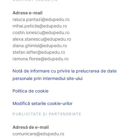
Adrese e-mail
raluca.pantazi@edupedu.ro
mihai.peticila@edupedu.ro
costin.ionescu@edupedu.ro
alexa.stanescu@edupedu.ro
diana.ghimisi@edupedu.ro
stefan.lefter@edupedu.ro
ramona.florea@edupedu.ro
Notă de informare cu privire la prelucrarea de date
personale prin intermediul site-ului
Politica de cookie
Modifică setarile cookie-urilor
PUBLICITATE ȘI PARTENERIATE
Adresă de e-mail
comunicare@edupedu.ro