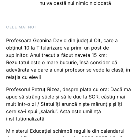
nu va destăinui nimic niciodată
CELE MAI NOI
Profesoara Geanina David din județul Olt, care a
obținut 10 la Titularizare va primi un post de
suplinitor. Anul trecut a făcut naveta 15 km:
Rezultatul este o mare bucurie, însă consider că
adevărata valoare a unui profesor se vede la clasă, în
relația cu elevii
Profesorul Petruț Rizea, despre plata cu ora: Dacă mă
apuc să strâng sticle și să le duc la SGR, câștig mai
mult într-o zi / Statul îți aruncă niște mărunțiș și îți
cere să-i spui „salariu”. Asta este umilință
instituționalizată
Ministerul Educației schimbă regulile din calendarul