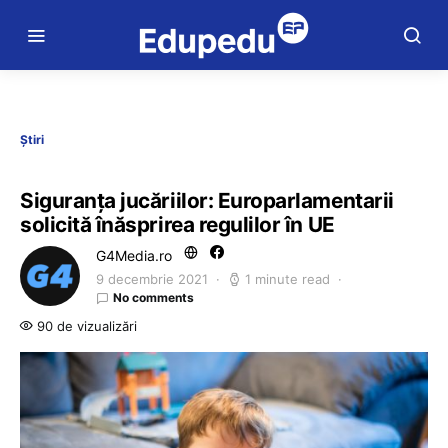
Știri
Siguranța jucăriilor: Europarlamentarii
solicită înăsprirea regulilor în UE
G4Media.ro
9 decembrie 2021
1 minute read
No comments
90 de vizualizări