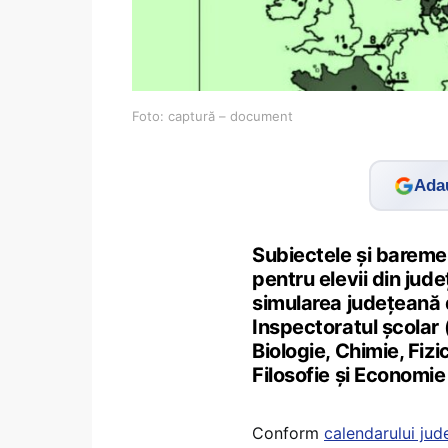
Foto: captură – document
Adau
Subiectele și baremele
pentru elevii din jud
simularea județean
Inspectoratul școlar
Biologie, Chimie, Fizi
Filosofie și Economie 
Conform
calendarului jud