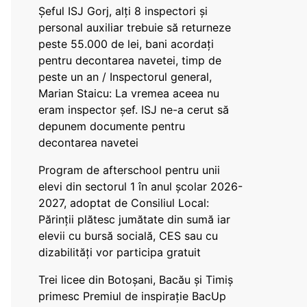
Șeful ISJ Gorj, alți 8 inspectori și
personal auxiliar trebuie să returneze
peste 55.000 de lei, bani acordați
pentru decontarea navetei, timp de
peste un an / Inspectorul general,
Marian Staicu: La vremea aceea nu
eram inspector șef. ISJ ne-a cerut să
depunem documente pentru
decontarea navetei
Program de afterschool pentru unii
elevi din sectorul 1 în anul școlar 2026-
2027, adoptat de Consiliul Local:
Părinții plătesc jumătate din sumă iar
elevii cu bursă socială, CES sau cu
dizabilităţi vor participa gratuit
Trei licee din Botoșani, Bacău și Timiș
primesc Premiul de inspirație BacUp