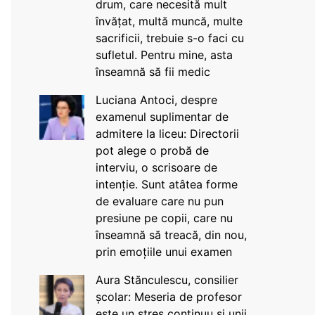
drum, care necesită mult
învățat, multă muncă, multe
sacrificii, trebuie s-o faci cu
sufletul. Pentru mine, asta
înseamnă să fii medic
Luciana Antoci, despre
examenul suplimentar de
admitere la liceu: Directorii
pot alege o probă de
interviu, o scrisoare de
intenție. Sunt atâtea forme
de evaluare care nu pun
presiune pe copii, care nu
înseamnă să treacă, din nou,
prin emoțiile unui examen
Aura Stănculescu, consilier
școlar: Meseria de profesor
este un stres continuu și unii