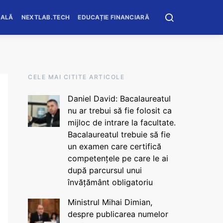
OALĂ
NEXTLAB.TECH
EDUCAȚIE FINANCIARĂ
CELE MAI CITITE ARTICOLE
Daniel David: Bacalaureatul
nu ar trebui să fie folosit ca
mijloc de intrare la facultate.
Bacalaureatul trebuie să fie
un examen care certifică
competențele pe care le ai
după parcursul unui
învățământ obligatoriu
Ministrul Mihai Dimian,
despre publicarea numelor