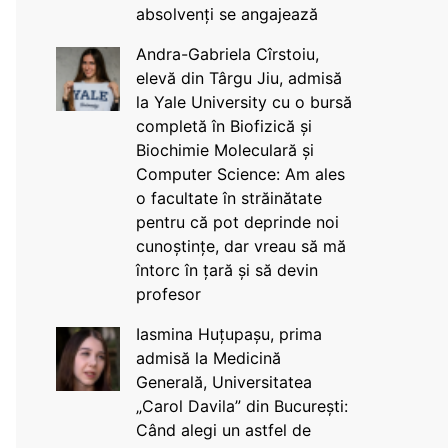
absolvenți se angajează
Andra-Gabriela Cîrstoiu,
elevă din Târgu Jiu, admisă
la Yale University cu o bursă
completă în Biofizică și
Biochimie Moleculară și
Computer Science: Am ales
o facultate în străinătate
pentru că pot deprinde noi
cunoștințe, dar vreau să mă
întorc în țară și să devin
profesor
Iasmina Huțupașu, prima
admisă la Medicină
Generală, Universitatea
„Carol Davila” din București:
Când alegi un astfel de