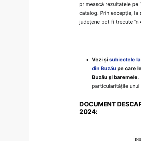
primească rezultatele pe 1
catalog. Prin excepție, la 
județene pot fi trecute î
Vezi și
subiectele l
din Buzău
pe care le
Buzău și baremele
.
particularitățile unu
DOCUMENT DESCARCĂ 
2024: