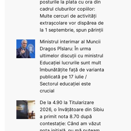
posturile la plata cu ora din
cadrul cluburilor copiilor:
Multe cercuri de activități
extrașcolare vor dispărea de
la 1 septembrie, spun părinții
Ministrul interimar al Muncii
Dragos Pîslaru: În urma
ultimelor discuții cu ministrul
Educației lucrurile sunt mult
îmbunătățite față de varianta
publicată pe 17 iulie /
Sectorul educației este
crucial
De la 4.90 la Titularizare
2026, o învățătoare din Sibiu
a primit nota 8.70 după
contestație: Când am văzut
nota inițială, nu mă puteam