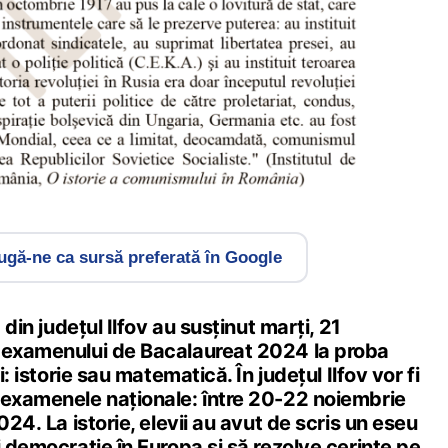
gă-ne ca sursă preferată în Google
 din județul Ilfov au susținut marți, 21
 examenului de Bacalaureat 2024 la proba
i: istorie sau matematică. În județul Ilfov vor fi
 examenele naționale: între 20-22 noiembrie
024. La istorie, elevii au avut de scris un eseu
i democraţie în Europa și să rezolve cerințe pe