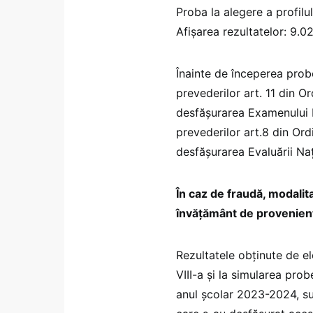
Proba la alegere a profilul
Afișarea rezultatelor: 9.0
Înainte de începerea probe
prevederilor art. 11 din O
desfășurarea Examenului 
prevederilor art.8 din Ord
desfășurarea Evaluării Na
În caz de fraudă, modalita
învățământ de provenienț
Rezultatele obținute de ele
VIII-a și la simularea pro
anul şcolar 2023-2024, sun