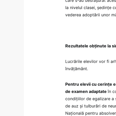
care s-au desfăşurat aceste
Ia nivelul clasei, ședințe c
vederea adoptării unor mă
Rezultatele obținute la s
Lucrările elevilor vor fi ar
învățământ.
Pentru elevii cu cerințe 
de examen adaptate
în c
condițiilor de egalizare a
de auz și tulburări de ne
Națională pentru absolvenț