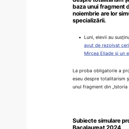
baza unui fragment din
noiembrie are lor simu
specializării.
Luni, elevii au susți
avut de rezolvat cer
Mircea Eliade și un 
La proba obligatorie a prof
eseu despre totalitarism 
unui fragment din „Istoria 
Subiecte simulare prob
Bacalaureat 2024