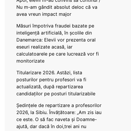
Apoi, elevii m-au convins să continui /
Nu m-am gândit absolut deloc că va
avea vreun impact major
Măsuri împotriva fraudei bazate pe
inteligență artificială, în școlile din
Danemarca: Elevii vor prezenta oral
eseuri realizate acasă, iar
calculatoarele pe care lucrează vor fi
monitorizate
Titularizare 2026. Astăzi, lista
posturilor pentru profesori va fi
actualizată, după repartizarea
candidaților pe posturi titularizabile
Ședințele de repartizare a profesorilor
2026, la Sibiu. Învățătoare: „Am zis iau
ce este. O să fac naveta și Doamne-
ajută, dar dacă în doi,trei ani nu