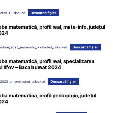
Descarcă fișier
ected-1_unlocked
ba matematică, profil real, mate-info, județul
2024
Descarcă fișier
iembrie_2023_mate-info_protected_unlocked
ba matematică, profil real, specializarea
țul Ilfov – Bacalaureat 2024
Descarcă fișier
_2023_sn_protected_unlocked
oba matematică, profil pedagogic, județul
2024