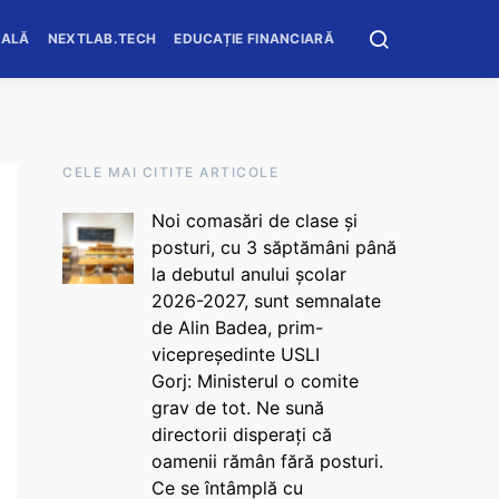
OALĂ
NEXTLAB.TECH
EDUCAȚIE FINANCIARĂ
CELE MAI CITITE ARTICOLE
Noi comasări de clase și
posturi, cu 3 săptămâni până
la debutul anului școlar
2026-2027, sunt semnalate
de Alin Badea, prim-
vicepreședinte USLI
Gorj: Ministerul o comite
grav de tot. Ne sună
directorii disperați că
oamenii rămân fără posturi.
Ce se întâmplă cu