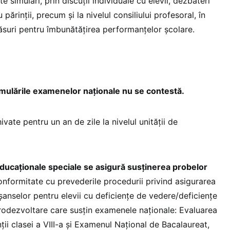
 simulări, prin discuții individuale cu elevii, dezbateri
u părinții, precum și la nivelul consiliului profesoral, în
suri pentru îmbunătăţirea performanțelor școlare.
imulările examenelor naționale nu se contestă.
hivate pentru un an de zile la nivelul unității de
educaționale speciale se asigură susținerea probelor
onformitate cu prevederile procedurii privind asigurarea
 şanselor pentru elevii cu deficiențe de vedere/deficiențe
urodezvoltare care susțin examenele naționale: Evaluarea
ii clasei a VIII-a și Examenul Național de Bacalaureat,