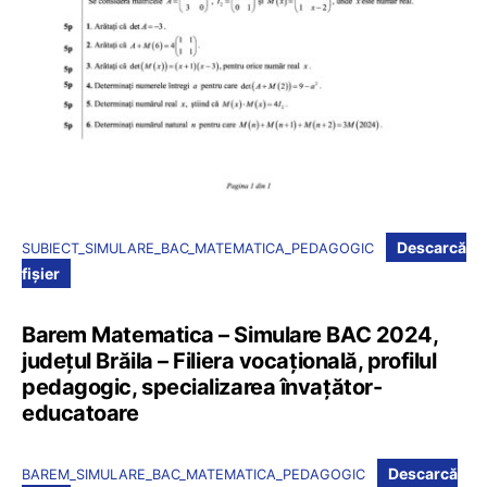
Descarcă
SUBIECT_SIMULARE_BAC_MATEMATICA_PEDAGOGIC
fișier
Barem Matematica – Simulare BAC 2024,
județul Brăila – Filiera vocațională, profilul
pedagogic, specializarea învațător-
educatoare
Descarcă
BAREM_SIMULARE_BAC_MATEMATICA_PEDAGOGIC