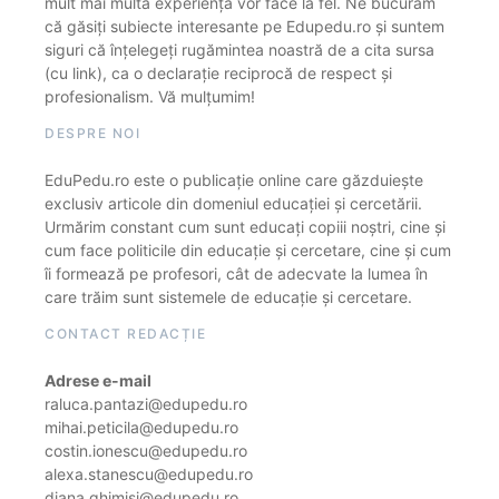
mult mai multă experiență vor face la fel. Ne bucurăm
că găsiți subiecte interesante pe Edupedu.ro și suntem
siguri că înțelegeți rugămintea noastră de a cita sursa
(cu link), ca o declarație reciprocă de respect și
profesionalism. Vă mulțumim!
DESPRE NOI
EduPedu.ro este o publicație online care găzduiește
exclusiv articole din domeniul educației și cercetării.
Urmărim constant cum sunt educați copiii noștri, cine și
cum face politicile din educație și cercetare, cine și cum
îi formează pe profesori, cât de adecvate la lumea în
care trăim sunt sistemele de educație și cercetare.
CONTACT REDACȚIE
Adrese e-mail
raluca.pantazi@edupedu.ro
mihai.peticila@edupedu.ro
costin.ionescu@edupedu.ro
alexa.stanescu@edupedu.ro
diana.ghimisi@edupedu.ro