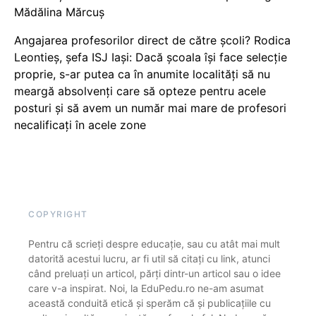
Mădălina Mărcuș
Angajarea profesorilor direct de către școli? Rodica
Leontieș, șefa ISJ Iași: Dacă școala își face selecție
proprie, s-ar putea ca în anumite localități să nu
meargă absolvenți care să opteze pentru acele
posturi și să avem un număr mai mare de profesori
necalificați în acele zone
COPYRIGHT
Pentru că scrieți despre educație, sau cu atât mai mult
datorită acestui lucru, ar fi util să citați cu link, atunci
când preluați un articol, părți dintr-un articol sau o idee
care v-a inspirat. Noi, la EduPedu.ro ne-am asumat
această conduită etică și sperăm că și publicațiile cu