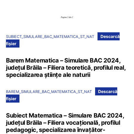
Descarcă
SUBIECT_SIMULARE_BAC_MATEMATICA_ST_NAT
fișier
Barem Matematica – Simulare BAC 2024,
județul Brăila – Filiera teoretică, profilul real,
specializarea științe ale naturii
Descarcă
BAREM_SIMULARE_BAC_MATEMATICA_ST_NAT
fișier
Subiect Matematica – Simulare BAC 2024,
județul Brăila – Filiera vocațională, profilul
pedagogic, specializarea învațător-