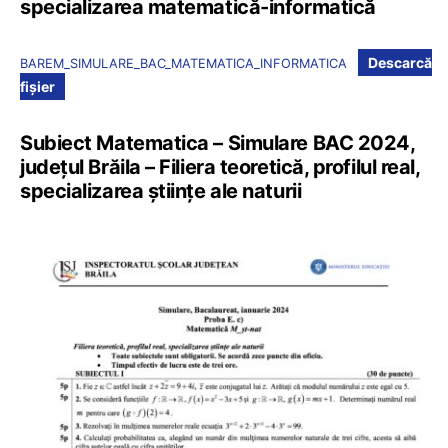
specializarea matematică-informatică
Descarcă
BAREM_SIMULARE_BAC_MATEMATICA_INFORMATICA
fișier
Subiect Matematica – Simulare BAC 2024,
județul Brăila – Filiera teoretică, profilul real,
specializarea științe ale naturii