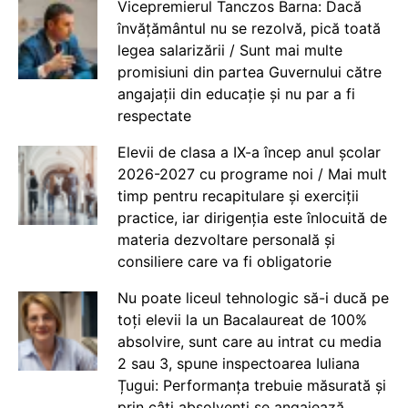
Vicepremierul Tanczos Barna: Dacă
învățământul nu se rezolvă, pică toată
legea salarizării / Sunt mai multe
promisiuni din partea Guvernului către
angajații din educație și nu par a fi
respectate
Elevii de clasa a IX-a încep anul școlar
2026-2027 cu programe noi / Mai mult
timp pentru recapitulare și exerciții
practice, iar dirigenția este înlocuită de
materia dezvoltare personală și
consiliere care va fi obligatorie
Nu poate liceul tehnologic să-i ducă pe
toți elevii la un Bacalaureat de 100%
absolvire, sunt care au intrat cu media
2 sau 3, spune inspectoarea Iuliana
Țugui: Performanța trebuie măsurată și
prin câți absolvenți se angajează