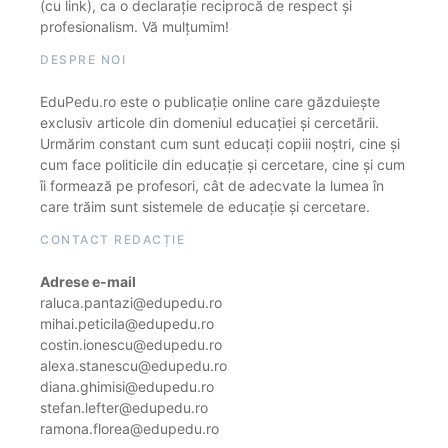
(cu link), ca o declarație reciprocă de respect și
profesionalism. Vă mulțumim!
DESPRE NOI
EduPedu.ro este o publicație online care găzduiește
exclusiv articole din domeniul educației și cercetării.
Urmărim constant cum sunt educați copiii noștri, cine și
cum face politicile din educație și cercetare, cine și cum
îi formează pe profesori, cât de adecvate la lumea în
care trăim sunt sistemele de educație și cercetare.
CONTACT REDACȚIE
Adrese e-mail
raluca.pantazi@edupedu.ro
mihai.peticila@edupedu.ro
costin.ionescu@edupedu.ro
alexa.stanescu@edupedu.ro
diana.ghimisi@edupedu.ro
stefan.lefter@edupedu.ro
ramona.florea@edupedu.ro