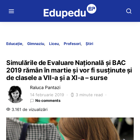
Educație
Gimnaziu
Liceu
Profesori
Știri
Simulările de Evaluare Națională și BAC
2019 rămân în martie și vor fi susținute și
de clasele a VII-a și a XI-a – surse
Raluca Pantazi
14 februarie 2019
3 minute read
No comments
3.161 de vizualizări