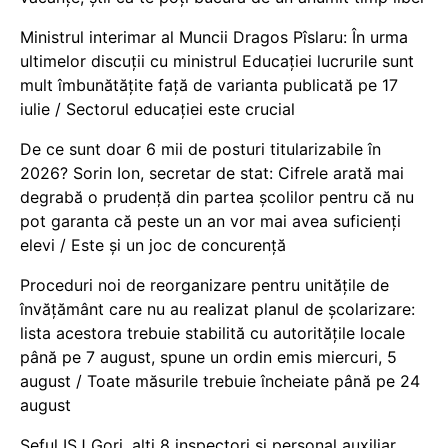
Ministrul interimar al Muncii Dragos Pîslaru: În urma
ultimelor discuții cu ministrul Educației lucrurile sunt
mult îmbunătățite față de varianta publicată pe 17
iulie / Sectorul educației este crucial
De ce sunt doar 6 mii de posturi titularizabile în
2026? Sorin Ion, secretar de stat: Cifrele arată mai
degrabă o prudență din partea școlilor pentru că nu
pot garanta că peste un an vor mai avea suficienți
elevi / Este și un joc de concurență
Proceduri noi de reorganizare pentru unitățile de
învățământ care nu au realizat planul de școlarizare:
lista acestora trebuie stabilită cu autoritățile locale
până pe 7 august, spune un ordin emis miercuri, 5
august / Toate măsurile trebuie încheiate până pe 24
august
Șeful ISJ Gorj, alți 8 inspectori și personal auxiliar