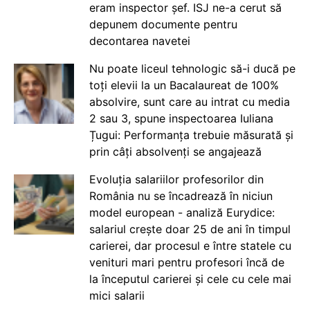
eram inspector șef. ISJ ne-a cerut să
depunem documente pentru
decontarea navetei
Nu poate liceul tehnologic să-i ducă pe
toți elevii la un Bacalaureat de 100%
absolvire, sunt care au intrat cu media
2 sau 3, spune inspectoarea Iuliana
Țugui: Performanța trebuie măsurată și
prin câți absolvenți se angajează
Evoluția salariilor profesorilor din
România nu se încadrează în niciun
model european - analiză Eurydice:
salariul crește doar 25 de ani în timpul
carierei, dar procesul e între statele cu
venituri mari pentru profesori încă de
la începutul carierei și cele cu cele mai
mici salarii