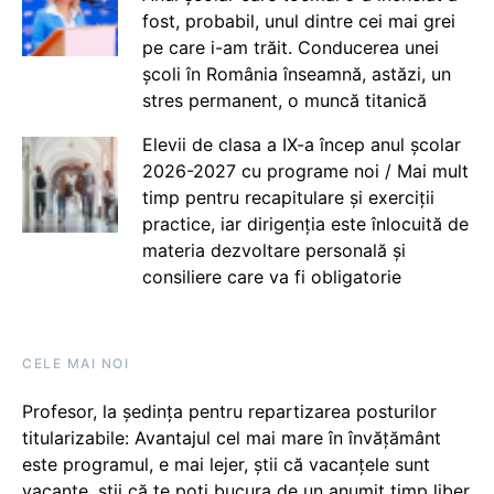
fost, probabil, unul dintre cei mai grei
pe care i-am trăit. Conducerea unei
școli în România înseamnă, astăzi, un
stres permanent, o muncă titanică
Elevii de clasa a IX-a încep anul școlar
2026-2027 cu programe noi / Mai mult
timp pentru recapitulare și exerciții
practice, iar dirigenția este înlocuită de
materia dezvoltare personală și
consiliere care va fi obligatorie
CELE MAI NOI
Profesor, la ședința pentru repartizarea posturilor
titularizabile: Avantajul cel mai mare în învățământ
este programul, e mai lejer, știi că vacanțele sunt
vacanţe, știi că te poți bucura de un anumit timp liber