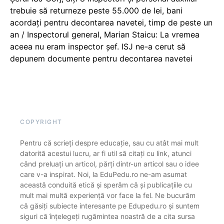
trebuie să returneze peste 55.000 de lei, bani
acordați pentru decontarea navetei, timp de peste un
an / Inspectorul general, Marian Staicu: La vremea
aceea nu eram inspector șef. ISJ ne-a cerut să
depunem documente pentru decontarea navetei
COPYRIGHT
Pentru că scrieți despre educație, sau cu atât mai mult
datorită acestui lucru, ar fi util să citați cu link, atunci
când preluați un articol, părți dintr-un articol sau o idee
care v-a inspirat. Noi, la EduPedu.ro ne-am asumat
această conduită etică și sperăm că și publicațiile cu
mult mai multă experiență vor face la fel. Ne bucurăm
că găsiți subiecte interesante pe Edupedu.ro și suntem
siguri că înțelegeți rugămintea noastră de a cita sursa