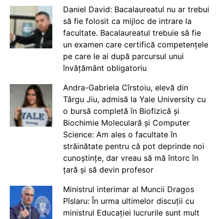
Daniel David: Bacalaureatul nu ar trebui
să fie folosit ca mijloc de intrare la
facultate. Bacalaureatul trebuie să fie
un examen care certifică competențele
pe care le ai după parcursul unui
învățământ obligatoriu
Andra-Gabriela Cîrstoiu, elevă din
Târgu Jiu, admisă la Yale University cu
o bursă completă în Biofizică și
Biochimie Moleculară și Computer
Science: Am ales o facultate în
străinătate pentru că pot deprinde noi
cunoștințe, dar vreau să mă întorc în
țară și să devin profesor
Ministrul interimar al Muncii Dragos
Pîslaru: În urma ultimelor discuții cu
ministrul Educației lucrurile sunt mult