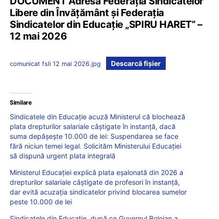
DOCUMENT Adresă Federația Sindicatelor
Libere din Învățământ și Federația
Sindicatelor din Educație „SPIRU HARET” –
12 mai 2026
Descarcă fișier
comunicat fsli 12 mai 2026.jpg
Similare
Sindicatele din Educație acuză Ministerul că blochează
plata drepturilor salariale câștigate în instanță, dacă
suma depășește 10.000 de lei: Suspendarea se face
fără niciun temei legal. Solicităm Ministerului Educației
să dispună urgent plata integrală
Ministerul Educației explică plata eșalonată din 2026 a
drepturilor salariale câștigate de profesori în instanță,
dar evită acuzația sindicatelor privind blocarea sumelor
peste 10.000 de lei
Sindicatele din Educație, după ce Guvernul Bolojan a