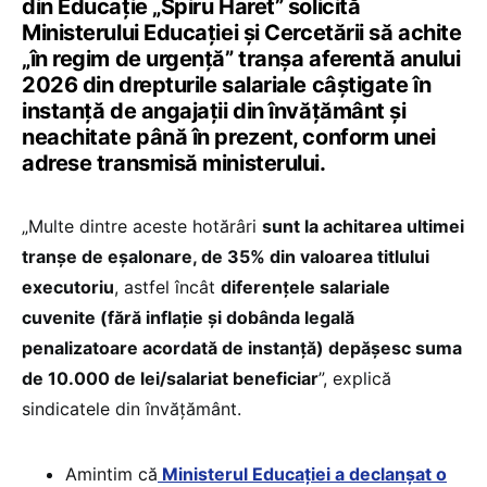
din Educație „Spiru Haret” solicită
Ministerului Educației și Cercetării să achite
„în regim de urgență” tranșa aferentă anului
2026 din drepturile salariale câștigate în
instanță de angajații din învățământ și
neachitate până în prezent, conform unei
adrese transmisă ministerului.
„Multe dintre aceste hotărâri
sunt la achitarea ultimei
tranșe de eșalonare, de 35% din valoarea titlului
executoriu
, astfel încât
diferențele salariale
cuvenite (fără inflație și dobânda legală
penalizatoare acordată de instanță) depășesc suma
de 10.000 de lei/salariat beneficiar
”, explică
sindicatele din învățământ.
Amintim că
Ministerul Educației a declanșat o