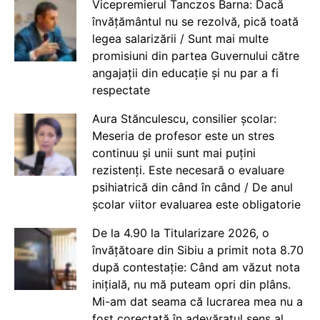
Vicepremierul Tanczos Barna: Dacă
învățământul nu se rezolvă, pică toată
legea salarizării / Sunt mai multe
promisiuni din partea Guvernului către
angajații din educație și nu par a fi
respectate
Aura Stănculescu, consilier școlar:
Meseria de profesor este un stres
continuu și unii sunt mai puțini
rezistenți. Este necesară o evaluare
psihiatrică din când în când / De anul
școlar viitor evaluarea este obligatorie
De la 4.90 la Titularizare 2026, o
învățătoare din Sibiu a primit nota 8.70
după contestație: Când am văzut nota
inițială, nu mă puteam opri din plâns.
Mi-am dat seama că lucrarea mea nu a
fost corectată în adevăratul sens al