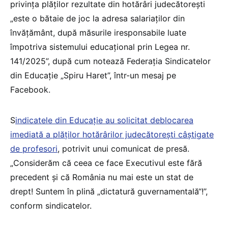
privința plăților rezultate din hotărâri judecătorești
„este o bătaie de joc la adresa salariaților din
învățământ, după măsurile iresponsabile luate
împotriva sistemului educațional prin Legea nr.
141/2025”, după cum notează Federația Sindicatelor
din Educație „Spiru Haret”, într-un mesaj pe
Facebook.
S
indicatele din Educație au solicitat deblocarea
imediată a plăților hotărârilor judecătorești câștigate
de profesori
, potrivit unui comunicat de presă.
„Considerăm că ceea ce face Executivul este fără
precedent și că România nu mai este un stat de
drept! Suntem în plină „dictatură guvernamentală“!”,
conform sindicatelor.