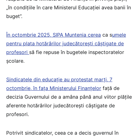
„în condițiile în care Ministerul Educației avea banii în
buget”.
În octombrie 2025, SIPA Muntenia cerea
ca s
umele
pentru plata hotărârilor judecătorești câștigate de
profesori
să fie repuse în bugetele inspectoratelor
școlare.
Sindicatele din educație au protestat marți, 7
octombrie, în fața Ministerului Finanțelor
față de
decizia Guvernului de a amâna până anul viitor plățile
aferente hotărârilor judecătorești câștigate de
profesori.
Potrivit sindicatelor, ceea ce a decis guvernul în