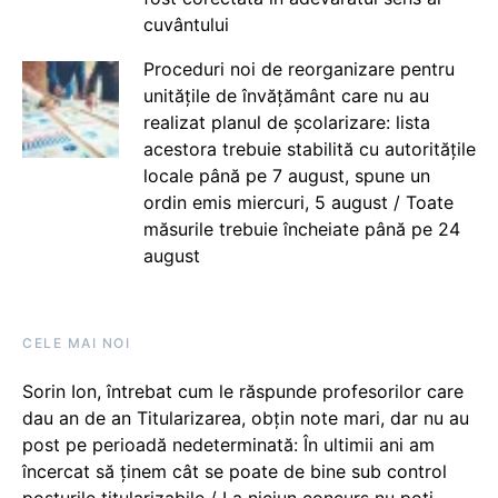
cuvântului
Proceduri noi de reorganizare pentru
unitățile de învățământ care nu au
realizat planul de școlarizare: lista
acestora trebuie stabilită cu autoritățile
locale până pe 7 august, spune un
ordin emis miercuri, 5 august / Toate
măsurile trebuie încheiate până pe 24
august
CELE MAI NOI
Sorin Ion, întrebat cum le răspunde profesorilor care
dau an de an Titularizarea, obțin note mari, dar nu au
post pe perioadă nedeterminată: În ultimii ani am
încercat să ținem cât se poate de bine sub control
posturile titularizabile / La niciun concurs nu poți