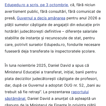
Edupedu.ro a scris, pe 3 octombrie,
că, fără niciun
avertisment public, fără consultări, fără comunicat de
presă,
Guvernul a decis amânarea
pentru anul 2026 a
plății sumelor câștigate de angajații din educație prin
hotărâri judecătorești definitive – diferențe salariale
stabilite de instanțe și recunoscute de stat, pentru
care, potrivit surselor Edupedu.ro, fondurile necesare
fuseseră deja transferate la inspectoratele școlare.
În luna noiembrie 2025, Daniel David a spus că
Ministerul Educației a transferat, inițial, banii pentru
plata deciziilor judecătorești câștigate de profesori,
dar, după ce Guvernul a adoptat OUG nr. 52, „bani au
trebuit să fie retrași”. La prezentarea
raportului
săptămânal
, Daniel David a anunțat că așteaptă un
răspuns de la Ministerul de Finanțe în privința plății,