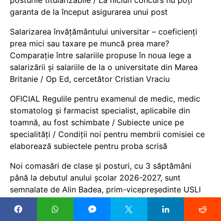
garanta de la început asigurarea unui post
Salarizarea învățământului universitar – coeficienți
prea mici sau taxare pe muncă prea mare?
Comparație între salariile propuse în noua lege a
salarizării și salariile de la o universitate din Marea
Britanie / Op Ed, cercetător Cristian Vraciu
OFICIAL Regulile pentru examenul de medic, medic
stomatolog și farmacist specialist, aplicabile din
toamnă, au fost schimbate / Subiecte unice pe
specialități / Condiții noi pentru membrii comisiei ce
elaborează subiectele pentru proba scrisă
Noi comasări de clase și posturi, cu 3 săptămâni
până la debutul anului școlar 2026-2027, sunt
semnalate de Alin Badea, prim-vicepreședinte USLI
Gorj: Ministerul o comite grav de tot. Ne sună
directorii disperați că oamenii rămân fără posturi. Ce