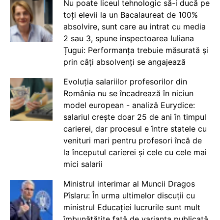
Nu poate liceul tehnologic să-i ducă pe
toți elevii la un Bacalaureat de 100%
absolvire, sunt care au intrat cu media
2 sau 3, spune inspectoarea Iuliana
Țugui: Performanța trebuie măsurată și
prin câți absolvenți se angajează
Evoluția salariilor profesorilor din
România nu se încadrează în niciun
model european - analiză Eurydice:
salariul crește doar 25 de ani în timpul
carierei, dar procesul e între statele cu
venituri mari pentru profesori încă de
la începutul carierei și cele cu cele mai
mici salarii
Ministrul interimar al Muncii Dragos
Pîslaru: În urma ultimelor discuții cu
ministrul Educației lucrurile sunt mult
îmbunătățite față de varianta publicată