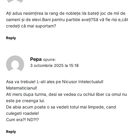
Ați adus nesimțirea la rang de noblețe.Va bateți joc de mii de
oameni și de elevi.Bani pentru partide aveți?Să vă fie risi e,cât
credeți că mai suportam?
Reply
Pepa
spune:
3 octombrie 2025 la 15:18
Asa va trebuie! L-ati ales pe Nicusor Intelectualul!
Matematicianul!
Ati mers dupa turma, desi se vedea cu ochiul liber ca omul nu
este pe creanga lui.
De abia acum poate o sa vedeti totul mai limpede, cand
culegeti roadele!
Cum era?! ND?!?
Reply