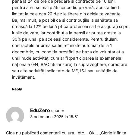
pana la 24 de ore de predare si contracte pe 10 luni,
pentru a nu se mai plăti concediu pe vară, acesta fiind
limitat la cele cca 20 de zile libere din celelalte vacante.
Ba, mai mult, e posibil ca si contribuțiile la sănătate sa
crească la 12% pe lună pt.ca profesorii sa fie asigurați si pe
lunile de vara, iar contribuția la pensii ar putea creste la
30% pe lună, pe aceleași considerente. Pentru titulari,
contractele ar urma sa fie reînnoite automat de la 1
decembrie, cu condiția prestării pe baza de voluntariat a
unui nr.de activități cum ar fi :participarea la examenele
naționale (EN, BAC titularizare) la supraveghere, corectare
sau alte activități solicitate de ME, ISJ sau unitățile de
învățământ.
Reply
EduZero
spune:
3 octombrie 2025 la 15:51
Cica nu publicati comentarii cu ura.. etc… Ok… „Glorie infinita