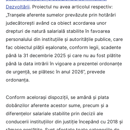
Dezvoltării
. Proiectul nu avea articolul respectiv:
„Tranșele aferente sumelor prevăzute prin hotărâri
judecătorești având ca obiect acordarea unor
drepturi de natură salarială stabilite în favoarea
personalului din instituțiile și autoritățile publice, care
fac obiectul plății eșalonate, conform legii, scadente
până la 31 decembrie 2025 și care nu au fost plătite
până la data intrării în vigoare a prezentei ordonanțe
de urgență, se plătesc în anul 2026”, prevede
ordonanța.
Conform acelorași dispoziții, se amână și plata
dobânzilor aferente acestor sume, precum și a
diferențelor salariale stabilite prin decizii ale
conducerii instituțiilor din justiție începând cu 2018 și
rămase neplătite. Sunt afectate toate categoriile de