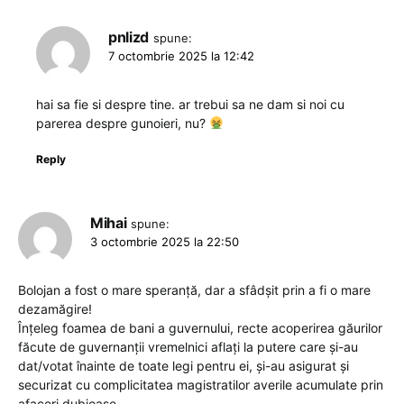
pnlizd
spune:
7 octombrie 2025 la 12:42
hai sa fie si despre tine. ar trebui sa ne dam si noi cu
parerea despre gunoieri, nu?
Reply
Mihai
spune:
3 octombrie 2025 la 22:50
Bolojan a fost o mare speranță, dar a sfâdșit prin a fi o mare
dezamăgire!
Înțeleg foamea de bani a guvernului, recte acoperirea găurilor
făcute de guvernanții vremelnici aflați la putere care și-au
dat/votat înainte de toate legi pentru ei, și-au asigurat și
securizat cu complicitatea magistratilor averile acumulate prin
afaceri dubioase.