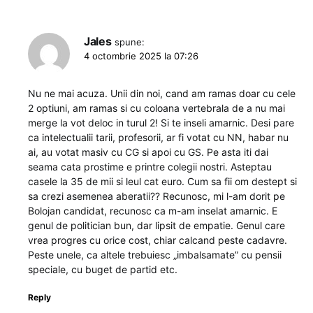
Jales
spune:
4 octombrie 2025 la 07:26
Nu ne mai acuza. Unii din noi, cand am ramas doar cu cele
2 optiuni, am ramas si cu coloana vertebrala de a nu mai
merge la vot deloc in turul 2! Si te inseli amarnic. Desi pare
ca intelectualii tarii, profesorii, ar fi votat cu NN, habar nu
ai, au votat masiv cu CG si apoi cu GS. Pe asta iti dai
seama cata prostime e printre colegii nostri. Asteptau
casele la 35 de mii si leul cat euro. Cum sa fii om destept si
sa crezi asemenea aberatii?? Recunosc, mi l-am dorit pe
Bolojan candidat, recunosc ca m-am inselat amarnic. E
genul de politician bun, dar lipsit de empatie. Genul care
vrea progres cu orice cost, chiar calcand peste cadavre.
Peste unele, ca altele trebuiesc „imbalsamate” cu pensii
speciale, cu buget de partid etc.
Reply