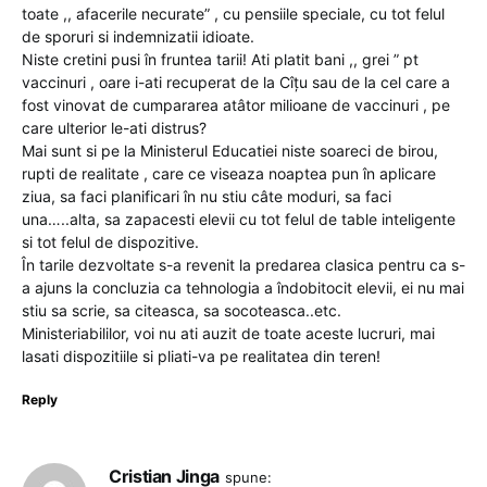
toate ,, afacerile necurate” , cu pensiile speciale, cu tot felul
de sporuri si indemnizatii idioate.
Niste cretini pusi în fruntea tarii! Ati platit bani ,, grei ” pt
vaccinuri , oare i-ati recuperat de la Cîțu sau de la cel care a
fost vinovat de cumpararea atâtor milioane de vaccinuri , pe
care ulterior le-ati distrus?
Mai sunt si pe la Ministerul Educatiei niste soareci de birou,
rupti de realitate , care ce viseaza noaptea pun în aplicare
ziua, sa faci planificari în nu stiu câte moduri, sa faci
una…..alta, sa zapacesti elevii cu tot felul de table inteligente
si tot felul de dispozitive.
În tarile dezvoltate s-a revenit la predarea clasica pentru ca s-
a ajuns la concluzia ca tehnologia a îndobitocit elevii, ei nu mai
stiu sa scrie, sa citeasca, sa socoteasca..etc.
Ministeriabililor, voi nu ati auzit de toate aceste lucruri, mai
lasati dispozitiile si pliati-va pe realitatea din teren!
Reply
Cristian Jinga
spune: