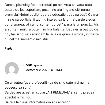
Domnu’pisiholog face cercetari pe noi, vrea sa vada cata
bataie de joc suportam, pesemne are in gand obtinerea
premiului Nobel pt distrugerea educatiei „pas cu pas”. Ce ma
mira e ca politicienii tac, nu inteleg ca la urmatoarele alegeri
vor disparea, pt ca noi suntem „prosti” pana la un punct… Ah,
si suntem multi si putem inclina balanta. Daca ei isi bat joc de
noi, hai si noi sa ii aruncam la lada de gunoi a istoriei, in frunte
cu cel mai nemernic ministru.
Reply
John
spune:
3 octombrie 2025 la 07:43
Ce ar putea face profesorii? (ca de sindicate nici nu ma
obosesc sa scriu)
Sa declare acest an școlar „AN REMEDIAL” si sa nu predea
absolut nimic nou.
Sa reia la clasa informațiile din anii anteriori.