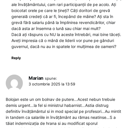
ale învățământului, cam rari participanții de pe acolo. Ați
boicotat orele pe care le țineți? Câți doritori de grevă
generală credeți că ar fi, începând de mâine? Ați sta în
grevă fără salariu până la împlinirea revendicărilor, chiar
dacă asta ar însemna o lună sau chiar mai mult?
Dacă ați răspuns cu NU la aceste întrebări, mai bine tăceți.
Aveți impresia că o mână de liderii vor pune pe gânduri
guvernul, dacă nu au in spatele lor mulțimea de oameni?
Reply
Marian
spune:
3 octombrie 2025 la 13:59
Bolojan este un om bolnav de putere…Acest nebun trebuie
demis urgent…la fel si ministrul habarnist…Astia distrug
definitiv învățământul si in mod special pe profesori…Au mintit
in tandem ca salariile in învățământ au rămas neatinse…S a
tăiat indemnizația de hrana si au modificat sporul