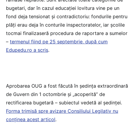
bugetari, dar în cazul educației lovitura vine pe un
fond deja tensionat și contradictoriu: fondurile pentru
plăți erau deja în conturile inspectoratelor, iar școlile
tocmai finalizaseră procedura de raportare a sumelor
–
termenul fiind pe 25 septembrie, după cum
Edupedu.ro a scris
.
Aprobarea OUG a fost făcută în ședința extraordinară
de Guvern din 1 octombrie și „acoperită” de
rectificarea bugetară – subiectul vedetă al ședinței.
Forma trimisă spre avizare Consiliului Legilativ nu
conținea acest articol
.