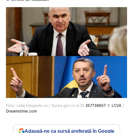
Foto: colaj Edupedu.ro / Sursa gov.ro și ID
357739657
©
LCVA
|
Dreamstime.com
Adaugă-ne ca sursă preferată în Google