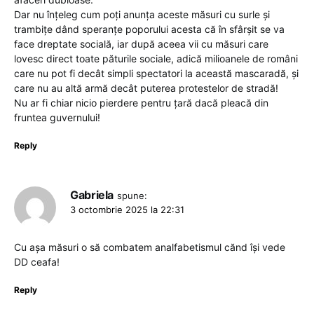
Dar nu înțeleg cum poți anunța aceste măsuri cu surle și
trambițe dând speranțe poporului acesta că în sfârșit se va
face dreptate socială, iar după aceea vii cu măsuri care
lovesc direct toate păturile sociale, adică milioanele de români
care nu pot fi decât simpli spectatori la această mascaradă, și
care nu au altă armă decât puterea protestelor de stradă!
Nu ar fi chiar nicio pierdere pentru țară dacă pleacă din
fruntea guvernului!
Reply
Gabriela
spune:
3 octombrie 2025 la 22:31
Cu așa măsuri o să combatem analfabetismul cănd își vede
DD ceafa!
Reply