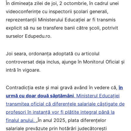
În dimineața zilei de joi, 2 octombrie, în cadrul unei
videoconferințe cu inspectorii școlari generali,
reprezentanții Ministerului Educației ar fi transmis
explicit să nu se transfere banii către școli, potrivit
surselor Edupedu.ro.
Joi seara, ordonanța adoptată cu articolul
controversat deja inclus, ajunge în Monitorul Oficial și
intră în vigoare.
Contradicția este și mai gravă având în vedere că,
în
urmă cu doar două săptămâni
, Ministerul Educației
transmitea oficial că diferențele salariale câștigate de
profesori în instanță vor fi plătite integral până la
finalul anului.
„În anul 2025, plata diferențelor
salariale prevăzute prin hotărâri judecătorești