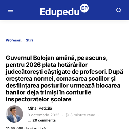
Profesori
Știri
Guvernul Bolojan amână, pe ascuns,
pentru 2026 plata hotărârilor
judecătorești câștigate de profesori. După
creșterea normei, comasarea școlilor și
desființarea posturilor urmează blocarea
banilor deja trimiși în conturile
inspectoratelor școlare
Mihai Peticilă
3 octombrie 2025
3 minute read
29 comments
55.069 de vizualizări