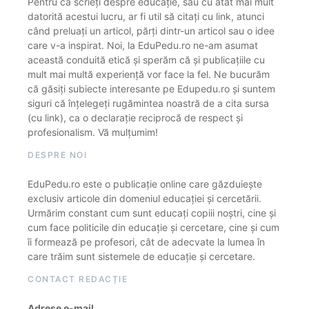
Pentru că scrieți despre educație, sau cu atât mai mult
datorită acestui lucru, ar fi util să citați cu link, atunci
când preluați un articol, părți dintr-un articol sau o idee
care v-a inspirat. Noi, la EduPedu.ro ne-am asumat
această conduită etică și sperăm că și publicațiile cu
mult mai multă experiență vor face la fel. Ne bucurăm
că găsiți subiecte interesante pe Edupedu.ro și suntem
siguri că înțelegeți rugămintea noastră de a cita sursa
(cu link), ca o declarație reciprocă de respect și
profesionalism. Vă mulțumim!
DESPRE NOI
EduPedu.ro este o publicație online care găzduiește
exclusiv articole din domeniul educației și cercetării.
Urmărim constant cum sunt educați copiii noștri, cine și
cum face politicile din educație și cercetare, cine și cum
îi formează pe profesori, cât de adecvate la lumea în
care trăim sunt sistemele de educație și cercetare.
CONTACT REDACȚIE
Adrese e-mail