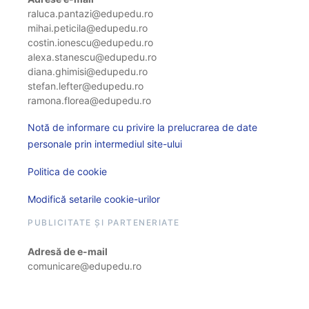
raluca.pantazi@edupedu.ro
mihai.peticila@edupedu.ro
costin.ionescu@edupedu.ro
alexa.stanescu@edupedu.ro
diana.ghimisi@edupedu.ro
stefan.lefter@edupedu.ro
ramona.florea@edupedu.ro
Notă de informare cu privire la prelucrarea de date
personale prin intermediul site-ului
Politica de cookie
Modifică setarile cookie-urilor
PUBLICITATE ȘI PARTENERIATE
Adresă de e-mail
comunicare@edupedu.ro