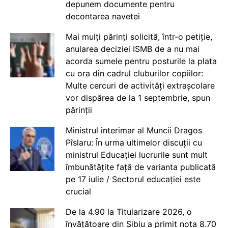
depunem documente pentru
decontarea navetei
Mai mulți părinți solicită, într-o petiție,
anularea deciziei ISMB de a nu mai
acorda sumele pentru posturile la plata
cu ora din cadrul cluburilor copiilor:
Multe cercuri de activități extrașcolare
vor dispărea de la 1 septembrie, spun
părinții
Ministrul interimar al Muncii Dragos
Pîslaru: În urma ultimelor discuții cu
ministrul Educației lucrurile sunt mult
îmbunătățite față de varianta publicată
pe 17 iulie / Sectorul educației este
crucial
De la 4.90 la Titularizare 2026, o
învățătoare din Sibiu a primit nota 8.70