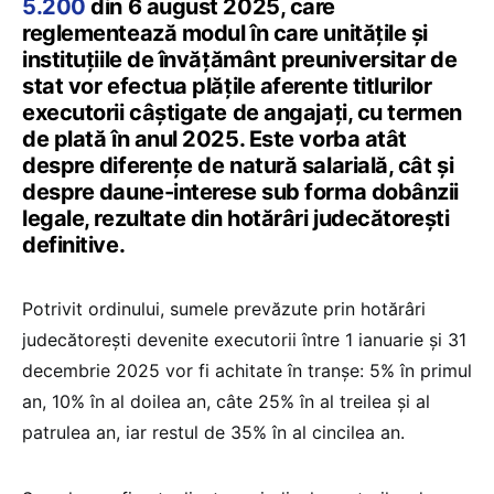
5.200
din 6 august 2025, care
reglementează modul în care unitățile și
instituțiile de învățământ preuniversitar de
stat vor efectua plățile aferente titlurilor
executorii câștigate de angajați, cu termen
de plată în anul 2025. Este vorba atât
despre diferențe de natură salarială, cât și
despre daune-interese sub forma dobânzii
legale, rezultate din hotărâri judecătorești
definitive.
Potrivit ordinului, sumele prevăzute prin hotărâri
judecătorești devenite executorii între 1 ianuarie și 31
decembrie 2025 vor fi achitate în tranșe: 5% în primul
an, 10% în al doilea an, câte 25% în al treilea și al
patrulea an, iar restul de 35% în al cincilea an.