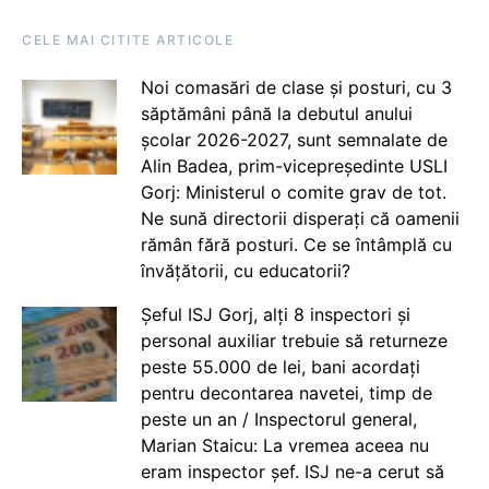
CELE MAI CITITE ARTICOLE
Noi comasări de clase și posturi, cu 3
săptămâni până la debutul anului
școlar 2026-2027, sunt semnalate de
Alin Badea, prim-vicepreședinte USLI
Gorj: Ministerul o comite grav de tot.
Ne sună directorii disperați că oamenii
rămân fără posturi. Ce se întâmplă cu
învățătorii, cu educatorii?
Șeful ISJ Gorj, alți 8 inspectori și
personal auxiliar trebuie să returneze
peste 55.000 de lei, bani acordați
pentru decontarea navetei, timp de
peste un an / Inspectorul general,
Marian Staicu: La vremea aceea nu
eram inspector șef. ISJ ne-a cerut să