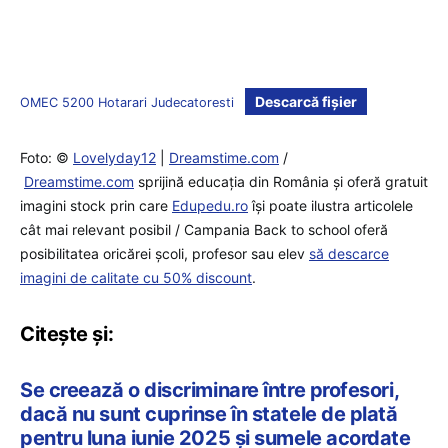
Descarcă fișier
OMEC 5200 Hotarari Judecatoresti
Foto: ©
Lovelyday12
|
Dreamstime.com
/
Dreamstime.com
sprijină educaţia din România şi oferă gratuit
imagini stock prin care
Edupedu.ro
îşi poate ilustra articolele
cât mai relevant posibil / Campania Back to school oferă
posibilitatea oricărei școli, profesor sau elev
să descarce
imagini de calitate cu 50% discount
.
Citește și:
Se creează o discriminare între profesori,
dacă nu sunt cuprinse în statele de plată
pentru luna iunie 2025 și sumele acordate