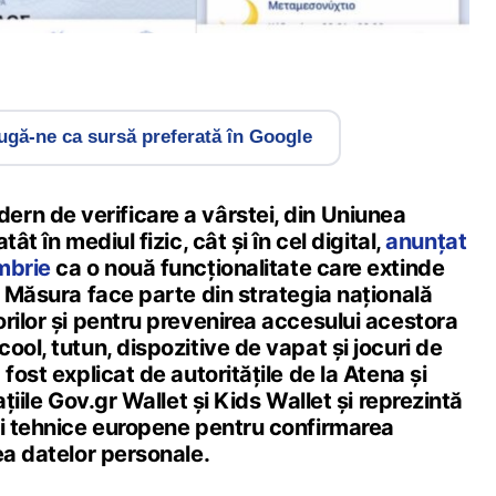
gă-ne ca sursă preferată în Google
rn de verificare a vârstei, din Uniunea
ât în mediul fizic, cât și în cel digital,
anunțat
mbrie
ca o nouă funcționalitate care extinde
. Măsura face parte din strategia națională
rilor și pentru prevenirea accesului acestora
ool, tutun, dispozitive de vapat și jocuri de
fost explicat de autoritățile de la Atena și
ațiile Gov.gr Wallet și Kids Wallet și reprezintă
ii tehnice europene pentru confirmarea
ea datelor personale.