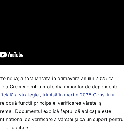
ste nouă; a fost lansată în primăvara anului 2025 ca
ale a Greciei pentru protecția minorilor de dependența
icială a strategiei, trimisă în martie 2025 Consiliului
re două funcții principale: verificarea vârstei și
rental. Documentul explică faptul că aplicația este
 național de verificare a vârstei și ca un suport pentru
rilor digitale.