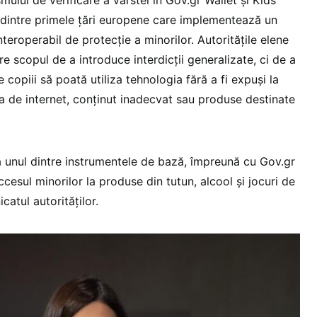
ului de verificare a vârstei în Gov.gr Wallet și Kids
 dintre primele țări europene care implementează un
nteroperabil de protecție a minorilor. Autoritățile elene
e scopul de a introduce interdicții generalizate, ci de a
 copiii să poată utiliza tehnologia fără a fi expuși la
 de internet, conținut inadecvat sau produse destinate
 ca unul dintre instrumentele de bază, împreună cu Gov.gr
ccesul minorilor la produse din tutun, alcool și jocuri de
atul autorităților.