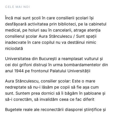
CELE MAI NOI
Încă mai sunt școli în care consilierii școlari își
desfășoară activitatea prin biblioteci, pe la cabinetul
medical, pe holuri sau în cancelarii, atrage atenția
consilierul școlar Aura Stănculescu / Sunt spații
inadecvate în care copilul nu va destăinui nimic
niciodată
Universitatea din București a reamplasat vulturul și
cei doi grifoni distruși în urma bombardamentelor din
anul 1944 pe frontonul Palatului Universității
Aura Stănculescu, consilier școlar: Este o mare
nedreptate să nu-i lăsăm pe copii să fie așa cum
sunt. Suntem prea dornici să îi băgăm în șabloane și
să-i corectăm, să invalidăm ceea ce fac diferit
Bugetele reale ale reconectării diasporei științifice și