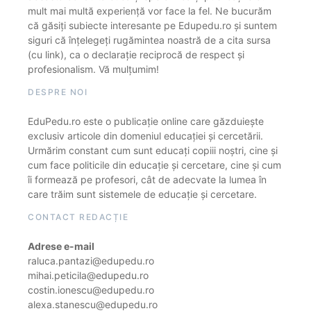
mult mai multă experiență vor face la fel. Ne bucurăm
că găsiți subiecte interesante pe Edupedu.ro și suntem
siguri că înțelegeți rugămintea noastră de a cita sursa
(cu link), ca o declarație reciprocă de respect și
profesionalism. Vă mulțumim!
DESPRE NOI
EduPedu.ro este o publicație online care găzduiește
exclusiv articole din domeniul educației și cercetării.
Urmărim constant cum sunt educați copiii noștri, cine și
cum face politicile din educație și cercetare, cine și cum
îi formează pe profesori, cât de adecvate la lumea în
care trăim sunt sistemele de educație și cercetare.
CONTACT REDACȚIE
Adrese e-mail
raluca.pantazi@edupedu.ro
mihai.peticila@edupedu.ro
costin.ionescu@edupedu.ro
alexa.stanescu@edupedu.ro