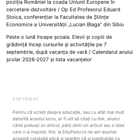
poziția României la coada Uniunii Europene în
cercetare-dezvoltare / Op Ed Profesorul Eduard
Stoica, conferențiar la Facultatea de Științe
Economice a Universității „Lucian Blaga” din Sibiu
Peste o lună începe școala. Elevii și copiii de
grădiniță încep cursurile și activitățile pe 7
septembrie, după vacanța de vară / Calendarul anului
școlar 2026-2027 și lista vacanțelor
COPYRIGHT
Pentru că scrieți despre educație, sau cu atât mai mult
datorită acestui lucru, ar fi util să citați cu link, atunci
când preluați un articol, părți dintr-un articol sau o idee
care v-a inspirat. Noi, la EduPedu.ro ne-am asumat
această conduită etică și sperăm că și publicațiile cu