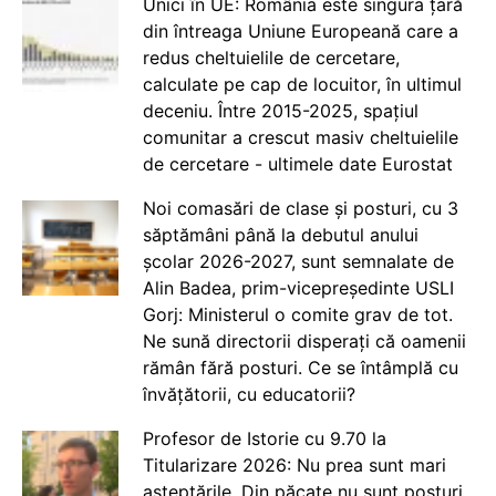
Unici în UE: România este singura țară
din întreaga Uniune Europeană care a
redus cheltuielile de cercetare,
calculate pe cap de locuitor, în ultimul
deceniu. Între 2015-2025, spațiul
comunitar a crescut masiv cheltuielile
de cercetare - ultimele date Eurostat
Noi comasări de clase și posturi, cu 3
săptămâni până la debutul anului
școlar 2026-2027, sunt semnalate de
Alin Badea, prim-vicepreședinte USLI
Gorj: Ministerul o comite grav de tot.
Ne sună directorii disperați că oamenii
rămân fără posturi. Ce se întâmplă cu
învățătorii, cu educatorii?
Profesor de Istorie cu 9.70 la
Titularizare 2026: Nu prea sunt mari
așteptările. Din păcate nu sunt posturi