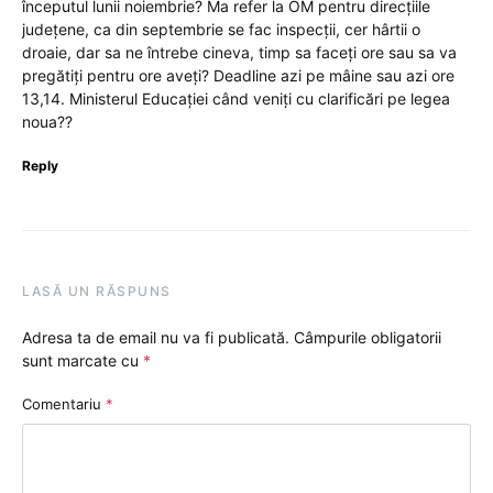
începutul lunii noiembrie? Ma refer la OM pentru direcțiile
județene, ca din septembrie se fac inspecții, cer hârtii o
droaie, dar sa ne întrebe cineva, timp sa faceți ore sau sa va
pregătiți pentru ore aveți? Deadline azi pe mâine sau azi ore
13,14. Ministerul Educației când veniți cu clarificări pe legea
noua??
Reply
LASĂ UN RĂSPUNS
Adresa ta de email nu va fi publicată.
Câmpurile obligatorii
sunt marcate cu
*
Comentariu
*