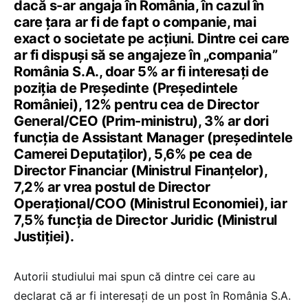
dacă s-ar angaja în România, în cazul în
care țara ar fi de fapt o companie, mai
exact o societate pe acțiuni. Dintre cei care
ar fi dispuși să se angajeze în „compania”
România S.A., doar 5% ar fi interesați de
poziția de Președinte (Președintele
României), 12% pentru cea de Director
General/CEO (Prim-ministru), 3% ar dori
funcția de Assistant Manager (președintele
Camerei Deputaților), 5,6% pe cea de
Director Financiar (Ministrul Finanțelor),
7,2% ar vrea postul de Director
Operațional/COO (Ministrul Economiei), iar
7,5% funcția de Director Juridic (Ministrul
Justiției).
Autorii studiului mai spun că dintre cei care au
declarat că ar fi interesați de un post în România S.A.