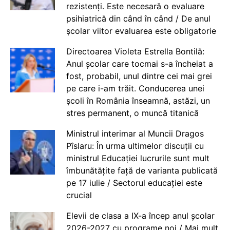
rezistenți. Este necesară o evaluare
psihiatrică din când în când / De anul
școlar viitor evaluarea este obligatorie
Directoarea Violeta Estrella Bontilă:
Anul școlar care tocmai s-a încheiat a
fost, probabil, unul dintre cei mai grei
pe care i-am trăit. Conducerea unei
școli în România înseamnă, astăzi, un
stres permanent, o muncă titanică
Ministrul interimar al Muncii Dragos
Pîslaru: În urma ultimelor discuții cu
ministrul Educației lucrurile sunt mult
îmbunătățite față de varianta publicată
pe 17 iulie / Sectorul educației este
crucial
Elevii de clasa a IX-a încep anul școlar
2026-2027 cu programe noi / Mai mult