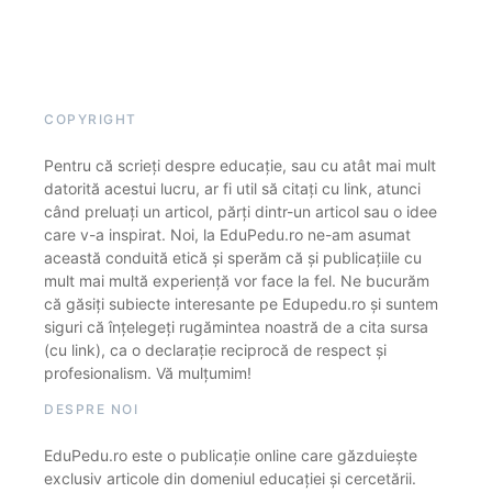
COPYRIGHT
Pentru că scrieți despre educație, sau cu atât mai mult
datorită acestui lucru, ar fi util să citați cu link, atunci
când preluați un articol, părți dintr-un articol sau o idee
care v-a inspirat. Noi, la EduPedu.ro ne-am asumat
această conduită etică și sperăm că și publicațiile cu
mult mai multă experiență vor face la fel. Ne bucurăm
că găsiți subiecte interesante pe Edupedu.ro și suntem
siguri că înțelegeți rugămintea noastră de a cita sursa
(cu link), ca o declarație reciprocă de respect și
profesionalism. Vă mulțumim!
DESPRE NOI
EduPedu.ro este o publicație online care găzduiește
exclusiv articole din domeniul educației și cercetării.