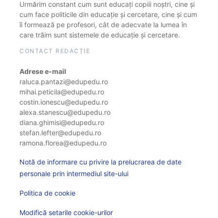
Urmărim constant cum sunt educați copiii noștri, cine și
cum face politicile din educație și cercetare, cine și cum
îi formează pe profesori, cât de adecvate la lumea în
care trăim sunt sistemele de educație și cercetare.
CONTACT REDACȚIE
Adrese e-mail
raluca.pantazi@edupedu.ro
mihai.peticila@edupedu.ro
costin.ionescu@edupedu.ro
alexa.stanescu@edupedu.ro
diana.ghimisi@edupedu.ro
stefan.lefter@edupedu.ro
ramona.florea@edupedu.ro
Notă de informare cu privire la prelucrarea de date
personale prin intermediul site-ului
Politica de cookie
Modifică setarile cookie-urilor