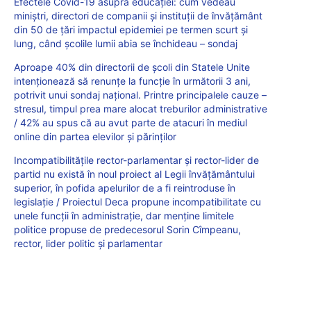
Efectele Covid-19 asupra educației: cum vedeau
miniștri, directori de companii și instituții de învățământ
din 50 de țări impactul epidemiei pe termen scurt și
lung, când școlile lumii abia se închideau – sondaj
Aproape 40% din directorii de școli din Statele Unite
intenționează să renunțe la funcție în următorii 3 ani,
potrivit unui sondaj național. Printre principalele cauze –
stresul, timpul prea mare alocat treburilor administrative
/ 42% au spus că au avut parte de atacuri în mediul
online din partea elevilor și părinților
Incompatibilitățile rector-parlamentar și rector-lider de
partid nu există în noul proiect al Legii învățământului
superior, în pofida apelurilor de a fi reintroduse în
legislație / Proiectul Deca propune incompatibilitate cu
unele funcții în administrație, dar menține limitele
politice propuse de predecesorul Sorin Cîmpeanu,
rector, lider politic și parlamentar