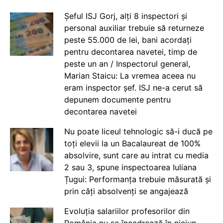
Șeful ISJ Gorj, alți 8 inspectori și
personal auxiliar trebuie să returneze
peste 55.000 de lei, bani acordați
pentru decontarea navetei, timp de
peste un an / Inspectorul general,
Marian Staicu: La vremea aceea nu
eram inspector șef. ISJ ne-a cerut să
depunem documente pentru
decontarea navetei
Nu poate liceul tehnologic să-i ducă pe
toți elevii la un Bacalaureat de 100%
absolvire, sunt care au intrat cu media
2 sau 3, spune inspectoarea Iuliana
Țugui: Performanța trebuie măsurată și
prin câți absolvenți se angajează
Evoluția salariilor profesorilor din