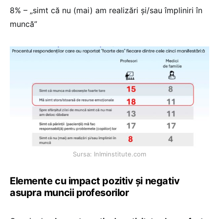
8% – „simt că nu (mai) am realizări și/sau împliniri în
muncă”
Sursa: InIminstitute.com
Elemente cu impact pozitiv și negativ
asupra muncii profesorilor