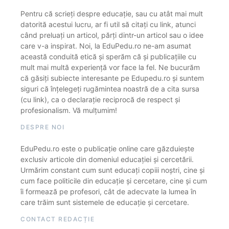
Pentru că scrieți despre educație, sau cu atât mai mult
datorită acestui lucru, ar fi util să citați cu link, atunci
când preluați un articol, părți dintr-un articol sau o idee
care v-a inspirat. Noi, la EduPedu.ro ne-am asumat
această conduită etică și sperăm că și publicațiile cu
mult mai multă experiență vor face la fel. Ne bucurăm
că găsiți subiecte interesante pe Edupedu.ro și suntem
siguri că înțelegeți rugămintea noastră de a cita sursa
(cu link), ca o declarație reciprocă de respect și
profesionalism. Vă mulțumim!
DESPRE NOI
EduPedu.ro este o publicație online care găzduiește
exclusiv articole din domeniul educației și cercetării.
Urmărim constant cum sunt educați copiii noștri, cine și
cum face politicile din educație și cercetare, cine și cum
îi formează pe profesori, cât de adecvate la lumea în
care trăim sunt sistemele de educație și cercetare.
CONTACT REDACȚIE