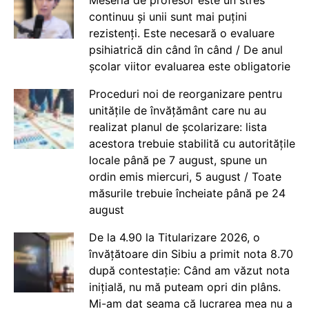
Meseria de profesor este un stres
continuu și unii sunt mai puțini
rezistenți. Este necesară o evaluare
psihiatrică din când în când / De anul
școlar viitor evaluarea este obligatorie
Proceduri noi de reorganizare pentru
unitățile de învățământ care nu au
realizat planul de școlarizare: lista
acestora trebuie stabilită cu autoritățile
locale până pe 7 august, spune un
ordin emis miercuri, 5 august / Toate
măsurile trebuie încheiate până pe 24
august
De la 4.90 la Titularizare 2026, o
învățătoare din Sibiu a primit nota 8.70
după contestație: Când am văzut nota
inițială, nu mă puteam opri din plâns.
Mi-am dat seama că lucrarea mea nu a