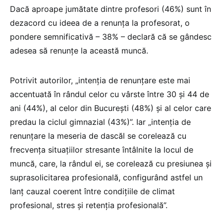
Dacă aproape jumătate dintre profesori (46%) sunt în
dezacord cu ideea de a renunța la profesorat, o
pondere semnificativă – 38% – declară că se gândesc
adesea să renunțe la această muncă.
Potrivit autorilor, „intenția de renunțare este mai
accentuată în rândul celor cu vârste între 30 și 44 de
ani (44%), al celor din București (48%) și al celor care
predau la ciclul gimnazial (43%)”. Iar „intenția de
renunțare la meseria de dascăl se corelează cu
frecvența situațiilor stresante întâlnite la locul de
muncă, care, la rândul ei, se corelează cu presiunea și
suprasolicitarea profesională, configurând astfel un
lanț cauzal coerent între condițiile de climat
profesional, stres și retenția profesională”.