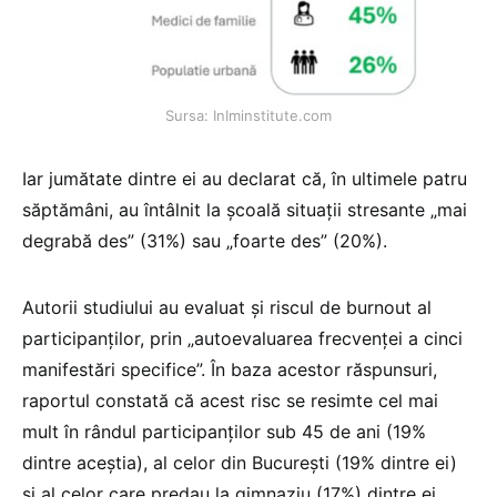
Sursa: InIminstitute.com
Iar jumătate dintre ei au declarat că, în ultimele patru
săptămâni, au întâlnit la școală situații stresante „mai
degrabă des” (31%) sau „foarte des” (20%).
Autorii studiului au evaluat și riscul de burnout al
participanților, prin „autoevaluarea frecvenței a cinci
manifestări specifice”. În baza acestor răspunsuri,
raportul constată că acest risc se resimte cel mai
mult în rândul participanților sub 45 de ani (19%
dintre aceștia), al celor din București (19% dintre ei)
și al celor care predau la gimnaziu (17%) dintre ei.