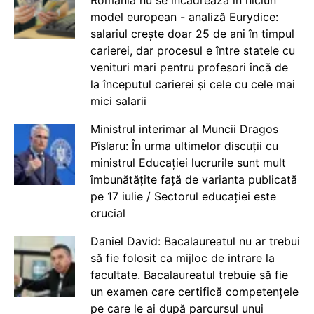
România nu se încadrează în niciun
model european - analiză Eurydice:
salariul crește doar 25 de ani în timpul
carierei, dar procesul e între statele cu
venituri mari pentru profesori încă de
la începutul carierei și cele cu cele mai
mici salarii
Ministrul interimar al Muncii Dragos
Pîslaru: În urma ultimelor discuții cu
ministrul Educației lucrurile sunt mult
îmbunătățite față de varianta publicată
pe 17 iulie / Sectorul educației este
crucial
Daniel David: Bacalaureatul nu ar trebui
să fie folosit ca mijloc de intrare la
facultate. Bacalaureatul trebuie să fie
un examen care certifică competențele
pe care le ai după parcursul unui