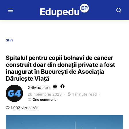
Știri
Spitalul pentru copii bolnavi de cancer
construit doar din donații private a fost
inaugurat în București de Asociația
Dăruiește Viață
G4Media.ro
26 noiembrie 2023
1 minute read
One comment
1.902 vizualizări