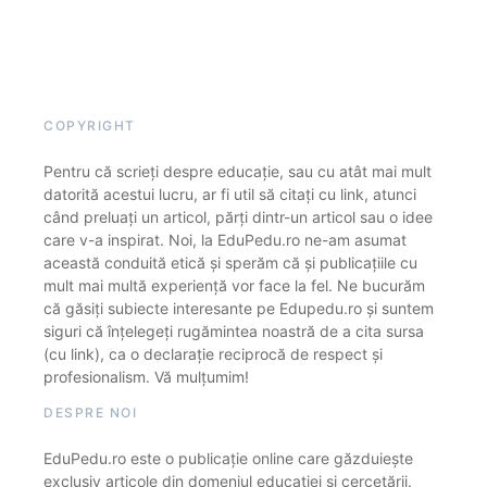
COPYRIGHT
Pentru că scrieți despre educație, sau cu atât mai mult
datorită acestui lucru, ar fi util să citați cu link, atunci
când preluați un articol, părți dintr-un articol sau o idee
care v-a inspirat. Noi, la EduPedu.ro ne-am asumat
această conduită etică și sperăm că și publicațiile cu
mult mai multă experiență vor face la fel. Ne bucurăm
că găsiți subiecte interesante pe Edupedu.ro și suntem
siguri că înțelegeți rugămintea noastră de a cita sursa
(cu link), ca o declarație reciprocă de respect și
profesionalism. Vă mulțumim!
DESPRE NOI
EduPedu.ro este o publicație online care găzduiește
exclusiv articole din domeniul educației și cercetării.