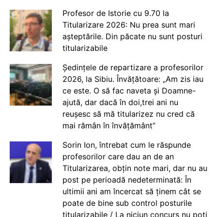
Profesor de Istorie cu 9.70 la
Titularizare 2026: Nu prea sunt mari
așteptările. Din păcate nu sunt posturi
titularizabile
Ședințele de repartizare a profesorilor
2026, la Sibiu. Învățătoare: „Am zis iau
ce este. O să fac naveta și Doamne-
ajută, dar dacă în doi,trei ani nu
reușesc să mă titularizez nu cred că
mai rămân în învățământ”
Sorin Ion, întrebat cum le răspunde
profesorilor care dau an de an
Titularizarea, obțin note mari, dar nu au
post pe perioadă nedeterminată: În
ultimii ani am încercat să ținem cât se
poate de bine sub control posturile
titularizabile / La niciun concurs nu poți