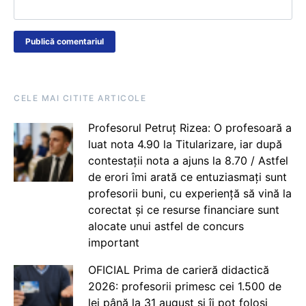
CELE MAI CITITE ARTICOLE
Profesorul Petruț Rizea: O profesoară a
luat nota 4.90 la Titularizare, iar după
contestații nota a ajuns la 8.70 / Astfel
de erori îmi arată ce entuziasmați sunt
profesorii buni, cu experiență să vină la
corectat și ce resurse financiare sunt
alocate unui astfel de concurs
important
OFICIAL Prima de carieră didactică
2026: profesorii primesc cei 1.500 de
lei până la 31 august și îi pot folosi