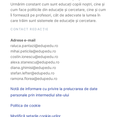
Urmărim constant cum sunt educați copiii noștri, cine și
cum face politicile din educație și cercetare, cine și cum
îi formează pe profesori, cât de adecvate la lumea în
care trăim sunt sistemele de educație și cercetare.
CONTACT REDACȚIE
Adrese e-mail
raluca.pantazi@edupedu.ro
mihai.peticila@edupedu.ro
costin.ionescu@edupedu.ro
alexa.stanescu@edupedu.ro
diana.ghimisi@edupedu.ro
stefan.lefter@edupedu.ro
ramona.florea@edupedu.ro
Notă de informare cu privire la prelucrarea de date
personale prin intermediul site-ului
Politica de cookie
Modifică setarile cookie-urilor