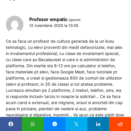
Profesor empatic
spune:
12 noiembrie 2020 la 13:05
Ce sa faca un profesor de cultura generala de la un liceu
tehnologic, cu elevi proveniti din medii defavorizate, mai ales
in invatamantul profesional, cu clase de invatamant special,
cu clase care au Bacalaureat si care e si administrator de
platforma. Din martie sta 8-12 ore pe calculator si telefon,
face materiale pt elevi, face Google Meet, face tutoriale pt
platforme, a creat si gestioneaza 800 de conturi de utilizator
(elevi si profesori, in 35 de clase) si tot atatea probleme.
Lucreaza simultan pe 2 platforme, 2 mailuri, telefon, sms, wa
si raspunde inclusiv tarziu in noapte la solicitari… Ce sa faca
acum cand e extenuat, are migrene, arsuri si amorteli din cap
pana in picioare, pierderi de vedere si auz, probleme
neurologice si digestive, insomnii… Va spun ca este platit doar
pt o norma didactica de profesor pe care si-o face cu multa
dedicatie si profesionalism. La fel cum se ocupa si de