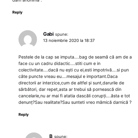
Reply
Gabi
spune:
13 noiembrie 2020 la 18:37
Pestele de la cap se imputa….bag de seamă că am de a
face cu un cadru didactic….stiti cum e in
colectivitate….dacă nu ești cu ei,esti impotrivă….si pun
câte puncte vreau eu….mesajul e important.Daca
directorii ar interzice,cum de altfel și sunt,darurile de
sărbători, dar repet,asta ar trebui să pornească din
cancelarie,nu ar mai fi atatia dascăli corupți….ăsta e tot
denunț?Sau realitate?Sau sunteti vreo mămică darnică ?
Reply
B
spune: