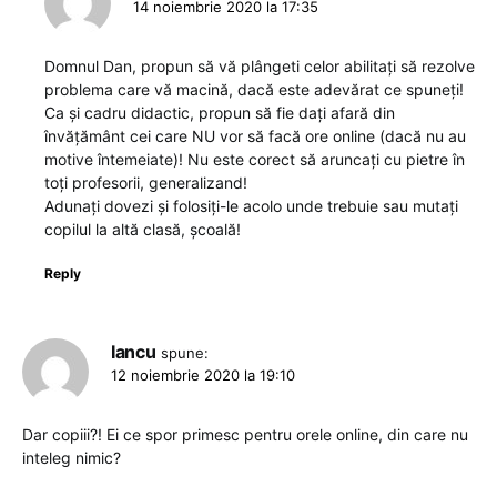
14 noiembrie 2020 la 17:35
Domnul Dan, propun să vă plângeti celor abilitați să rezolve
problema care vă macină, dacă este adevărat ce spuneți!
Ca și cadru didactic, propun să fie dați afară din
învățământ cei care NU vor să facă ore online (dacă nu au
motive întemeiate)! Nu este corect să aruncați cu pietre în
toți profesorii, generalizand!
Adunați dovezi și folosiți-le acolo unde trebuie sau mutați
copilul la altă clasă, școală!
Reply
Iancu
spune:
12 noiembrie 2020 la 19:10
Dar copiii?! Ei ce spor primesc pentru orele online, din care nu
inteleg nimic?