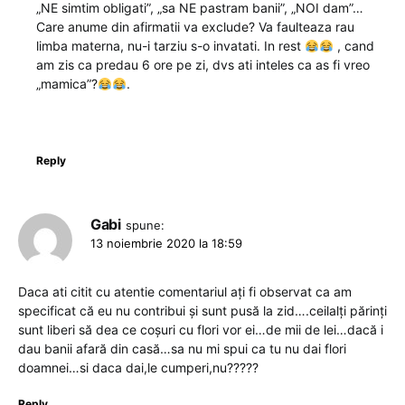
„NE simtim obligati”, „sa NE pastram banii”, „NOI dam”…
Care anume din afirmatii va exclude? Va faulteaza rau
limba materna, nu-i tarziu s-o invatati. In rest
, cand
am zis ca predau 6 ore pe zi, dvs ati inteles ca as fi vreo
„mamica”?
.
Reply
Gabi
spune:
13 noiembrie 2020 la 18:59
Daca ati citit cu atentie comentariul ați fi observat ca am
specificat că eu nu contribui și sunt pusă la zid….ceilalți părinți
sunt liberi să dea ce coșuri cu flori vor ei…de mii de lei…dacă i
dau banii afară din casă…sa nu mi spui ca tu nu dai flori
doamnei…si daca dai,le cumperi,nu?????
Reply