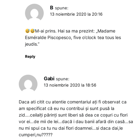
B
spune:
13 noiembrie 2020 la 20:16
M-ai prins. Hai sa ma prezint: „Madame
Esméralde Piscopesco, five o’clock tea tous les
jeudis.”
Reply
Gabi
spune:
13 noiembrie 2020 la 18:56
Daca ati citit cu atentie comentariul ați fi observat ca
am specificat că eu nu contribui și sunt pusă la
zid….ceilalți părinți sunt liberi să dea ce coșuri cu flori
vor ei…de mii de lei…dacă i dau banii afară din casă…sa
nu mi spui ca tu nu dai flori doamnei…si daca dai,le
cumperi,nu?????