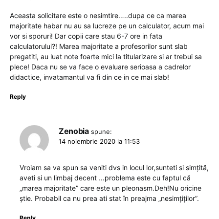
Aceasta solicitare este o nesimtire…..dupa ce ca marea
majoritate habar nu au sa lucreze pe un calculator, acum mai
vor si sporuri! Dar copii care stau 6-7 ore in fata
calculatorului?! Marea majoritate a profesorilor sunt slab
pregatiti, au luat note foarte mici la titularizare si ar trebui sa
plece! Daca nu se va face o evaluare serioasa a cadrelor
didactice, invatamantul va fi din ce in ce mai slab!
Reply
Zenobia
spune:
14 noiembrie 2020 la 11:53
Vroiam sa va spun sa veniti dvs in locul lor,sunteti si simțită,
aveti si un limbaj decent …problema este cu faptul că
„marea majoritate” care este un pleonasm.Deh!Nu oricine
știe. Probabil ca nu prea ati stat în preajma „nesimțiților”.
Reply