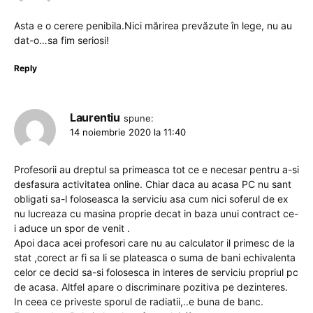
Asta e o cerere penibila.Nici mărirea prevăzute în lege, nu au
dat-o…sa fim seriosi!
Reply
Laurentiu
spune:
14 noiembrie 2020 la 11:40
Profesorii au dreptul sa primeasca tot ce e necesar pentru a-si
desfasura activitatea online. Chiar daca au acasa PC nu sant
obligati sa-l foloseasca la serviciu asa cum nici soferul de ex
nu lucreaza cu masina proprie decat in baza unui contract ce-
i aduce un spor de venit .
Apoi daca acei profesori care nu au calculator il primesc de la
stat ,corect ar fi sa li se plateasca o suma de bani echivalenta
celor ce decid sa-si folosesca in interes de serviciu propriul pc
de acasa. Altfel apare o discriminare pozitiva pe dezinteres.
In ceea ce priveste sporul de radiatii,..e buna de banc.