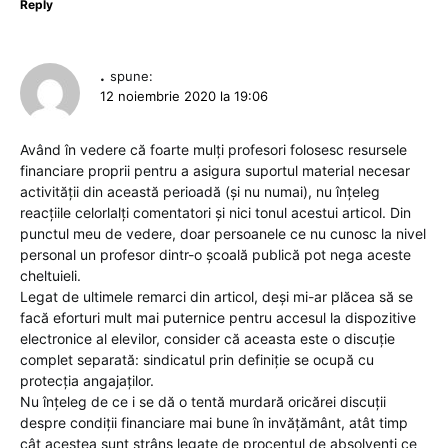
Reply
.
spune:
12 noiembrie 2020 la 19:06
Având în vedere că foarte mulți profesori folosesc resursele
financiare proprii pentru a asigura suportul material necesar
activității din această perioadă (şi nu numai), nu înțeleg
reacțiile celorlalți comentatori şi nici tonul acestui articol. Din
punctul meu de vedere, doar persoanele ce nu cunosc la nivel
personal un profesor dintr-o şcoală publică pot nega aceste
cheltuieli.
Legat de ultimele remarci din articol, deşi mi-ar plăcea să se
facă eforturi mult mai puternice pentru accesul la dispozitive
electronice al elevilor, consider că aceasta este o discuție
complet separată: sindicatul prin definiție se ocupă cu
protecția angajaților.
Nu înțeleg de ce i se dă o tentă murdară oricărei discuții
despre condiții financiare mai bune în invățământ, atât timp
cât acestea sunt strâns legate de procentul de absolvenți ce