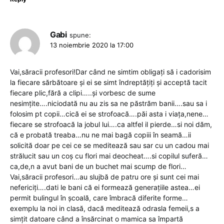
Gabi
spune:
13 noiembrie 2020 la 17:00
Vai,săracii profesori!Dar când ne simtim obligați să i cadorisim
la fiecare sărbătoare și ei se simt îndreptățiți și acceptă tacit
fiecare plic,fără a clipi…..și vorbesc de sume
nesimțite….niciodată nu au zis sa ne păstrăm banii….sau sa i
folosim pt copii…cică ei se strofoacă….păi asta i viața,nene…
fiecare se strofoacă la jobul lui….ca altfel il pierde…si noi dăm,
că e probată treaba…nu ne mai bagă copiii în seamă…ii
solicită doar pe cei ce se meditează sau sar cu un cadou mai
strălucit sau un coș cu flori mai deocheat….si copilul suferă…
ca,de,n a avut bani de un buchet mai scump de flori…
Vai,săracii profesori…au slujbă de patru ore și sunt cei mai
nefericiți….dati le bani că ei formează generațiile astea…ei
permit bulingul în școală, care îmbracă diferite forme…
exemplu la noi in clasă, dacă meditează odrasla femeii,s a
simțit datoare când a însărcinat o mamica sa împartă