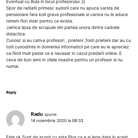
Eventual cu Bula in locul profesorului :}}
Spor de radiatii primesc sudorii care nu apuca varsta de
pensionare fara boli grave profesionale si carora nu le aduce
nimeni flori doar pentru ca exista.
Jalnica lipsa de scrupule din partea unora dintre cadrele
didactice.
Cunosc si eu cativa profesori , prieteni ,fosti prieteni dar au cu
totii cunostinte in domeniul informaticii pe care eu le apreciez
ca fiind mult peste ce e necesar in cazul predarii online. E
ceva de bun simt in zilele noastre pentru un profesor si nu
numai.
Reply
Radu
spune:
14 noiembrie 2020 la 08:33
Este ok.Sunt de acord cu asta.Plus ca e si lege data in acest