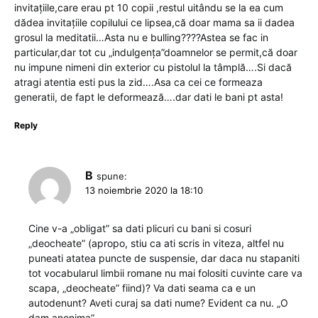
invitațiile,care erau pt 10 copii ,restul uitându se la ea cum
dădea invitațiile copilului ce lipsea,că doar mama sa ii dadea
grosul la meditatii…Asta nu e bulling????Astea se fac in
particular,dar tot cu „indulgența”doamnelor se permit,că doar
nu impune nimeni din exterior cu pistolul la tâmplă….Si dacă
atragi atentia esti pus la zid….Asa ca cei ce formeaza
generatii, de fapt le deformează….dar dati le bani pt asta!
Reply
B
spune:
13 noiembrie 2020 la 18:10
Cine v-a „obligat” sa dati plicuri cu bani si cosuri
„deocheate” (apropo, stiu ca ati scris in viteza, altfel nu
puneati atatea puncte de suspensie, dar daca nu stapaniti
tot vocabularul limbii romane nu mai folositi cuvinte care va
scapa, „deocheate” fiind)? Va dati seama ca e un
autodenunt? Aveti curaj sa dati nume? Evident ca nu. „O
dam anonima”.