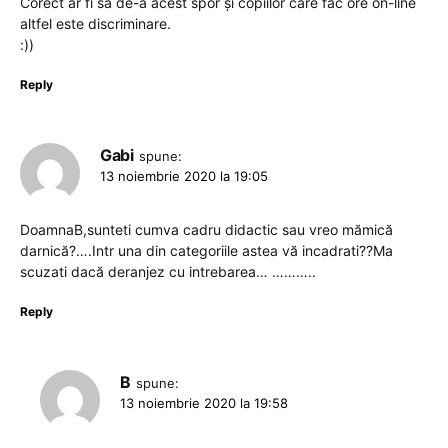
Corect ar fi să de-a acest spor și copiilor care fac ore on-line
altfel este discriminare.
:))
Reply
Gabi
spune:
13 noiembrie 2020 la 19:05
DoamnaB,sunteti cumva cadru didactic sau vreo mămică
darnică?….Intr una din categoriile astea vă incadrati??Ma
scuzati dacă deranjez cu intrebarea… ………..
Reply
B
spune:
13 noiembrie 2020 la 19:58