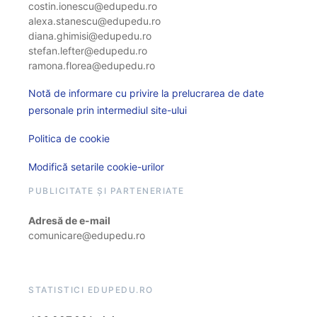
costin.ionescu@edupedu.ro
alexa.stanescu@edupedu.ro
diana.ghimisi@edupedu.ro
stefan.lefter@edupedu.ro
ramona.florea@edupedu.ro
Notă de informare cu privire la prelucrarea de date
personale prin intermediul site-ului
Politica de cookie
Modifică setarile cookie-urilor
PUBLICITATE ȘI PARTENERIATE
Adresă de e-mail
comunicare@edupedu.ro
STATISTICI EDUPEDU.RO