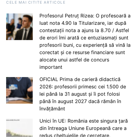
CELE MAI CITITE ARTICOLE
Profesorul Petruț Rizea: O profesoară a
luat nota 4.90 la Titularizare, iar după
contestații nota a ajuns la 8.70 / Astfel
de erori îmi arată ce entuziasmați sunt
profesorii buni, cu experiență să vină la
corectat și ce resurse financiare sunt
alocate unui astfel de concurs
important
OFICIAL Prima de carieră didactică
2026: profesorii primesc cei 1.500 de
lei până la 31 august și îi pot folosi
până în august 2027 dacă rămân în
învățământ
Unici în UE: România este singura țară
din întreaga Uniune Europeană care a
redus cheltuielile de cercetare,