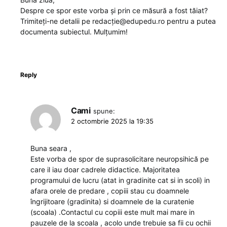
Despre ce spor este vorba și prin ce măsură a fost tăiat?
Trimiteți-ne detalii pe redacție@edupedu.ro pentru a putea
documenta subiectul. Mulțumim!
Reply
Cami
spune:
2 octombrie 2025 la 19:35
Buna seara ,
Este vorba de spor de suprasolicitare neuropsihică pe
care il iau doar cadrele didactice. Majoritatea
programului de lucru (atat in gradinite cat si in scoli) in
afara orele de predare , copiii stau cu doamnele
îngrijitoare (gradinita) si doamnele de la curatenie
(scoala) .Contactul cu copiii este mult mai mare in
pauzele de la scoala , acolo unde trebuie sa fii cu ochii