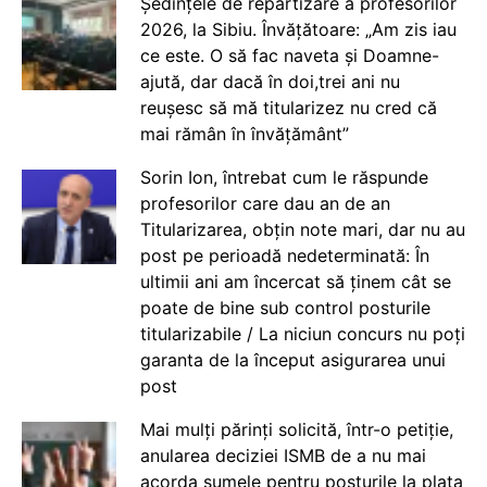
Ședințele de repartizare a profesorilor
2026, la Sibiu. Învățătoare: „Am zis iau
ce este. O să fac naveta și Doamne-
ajută, dar dacă în doi,trei ani nu
reușesc să mă titularizez nu cred că
mai rămân în învățământ”
Sorin Ion, întrebat cum le răspunde
profesorilor care dau an de an
Titularizarea, obțin note mari, dar nu au
post pe perioadă nedeterminată: În
ultimii ani am încercat să ținem cât se
poate de bine sub control posturile
titularizabile / La niciun concurs nu poți
garanta de la început asigurarea unui
post
Mai mulți părinți solicită, într-o petiție,
anularea deciziei ISMB de a nu mai
acorda sumele pentru posturile la plata