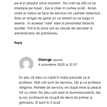
pe ei in absolut orice moment . Nu vreti sa stiti ce se
intampla pe holuri , bai si chiar in curtea scolii . Acolo
unde ar trebui sa faca de serviciu tot cadrele didactice .
Este un strigat de ajutor pt ca nimeni nu ne baga in
seama . In aceeasi “oala” este si personalul didactic
auxiliar. Toti si la orice ora au nevoie de secretar si
administrator de patrimoniu.
Reply
George
spune:
4 octombrie 2025 la 12:37
Eu știu că stau cu copiii în toate pauzele ca și
profesor. Atât cât sunt de serviciu, cât și ca profesor
diriginte. Femeile de serviciu vin după mine și pleacă
tot cu mine. Nu știu cum este la dumneavoastră, dar
la noi, profesorii se ocupă de elevii de primar și
gimnaziu. Și sunt în 2 școli.