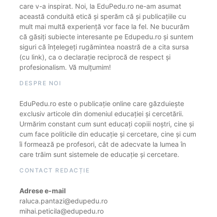
care v-a inspirat. Noi, la EduPedu.ro ne-am asumat
această conduită etică și sperăm că și publicațiile cu
mult mai multă experiență vor face la fel. Ne bucurăm
că găsiți subiecte interesante pe Edupedu.ro și suntem
siguri că înțelegeți rugămintea noastră de a cita sursa
(cu link), ca o declarație reciprocă de respect și
profesionalism. Vă mulțumim!
DESPRE NOI
EduPedu.ro este o publicație online care găzduiește
exclusiv articole din domeniul educației și cercetării.
Urmărim constant cum sunt educați copiii noștri, cine și
cum face politicile din educație și cercetare, cine și cum
îi formează pe profesori, cât de adecvate la lumea în
care trăim sunt sistemele de educație și cercetare.
CONTACT REDACȚIE
Adrese e-mail
raluca.pantazi@edupedu.ro
mihai.peticila@edupedu.ro