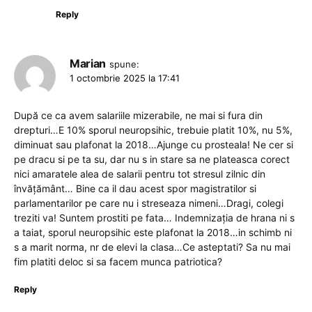
Reply
Marian
spune:
1 octombrie 2025 la 17:41
După ce ca avem salariile mizerabile, ne mai si fura din
drepturi…E 10% sporul neuropsihic, trebuie platit 10%, nu 5%,
diminuat sau plafonat la 2018…Ajunge cu prosteala! Ne cer si
pe dracu si pe ta su, dar nu s in stare sa ne plateasca corect
nici amaratele alea de salarii pentru tot stresul zilnic din
învățământ… Bine ca il dau acest spor magistratilor si
parlamentarilor pe care nu i streseaza nimeni…Dragi, colegi
treziti va! Suntem prostiti pe fata… Indemnizația de hrana ni s
a taiat, sporul neuropsihic este plafonat la 2018…in schimb ni
s a marit norma, nr de elevi la clasa…Ce asteptati? Sa nu mai
fim platiti deloc si sa facem munca patriotica?
Reply