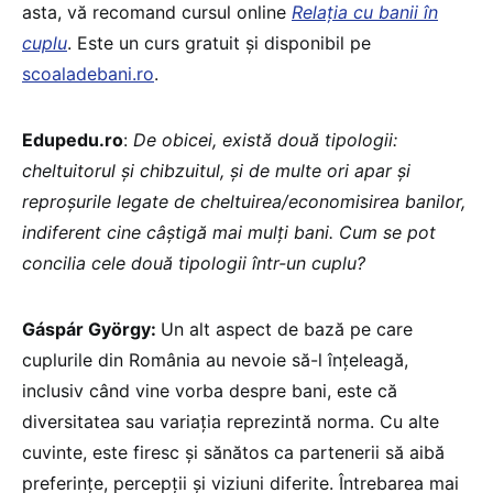
asta, vă recomand cursul online
Relația cu banii în
cuplu
. Este un curs gratuit și disponibil pe
scoaladebani.ro
.
Edupedu.ro
:
De obicei, există două tipologii:
cheltuitorul și chibzuitul, și de multe ori apar și
reproșurile legate de cheltuirea/economisirea banilor,
indiferent cine câștigă mai mulți bani. Cum se pot
concilia cele două tipologii într-un cuplu?
Gáspár György:
Un alt aspect de bază pe care
cuplurile din România au nevoie să-l înțeleagă,
inclusiv când vine vorba despre bani, este că
diversitatea sau variația reprezintă norma. Cu alte
cuvinte, este firesc și sănătos ca partenerii să aibă
preferințe, percepții și viziuni diferite. Întrebarea mai