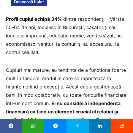
Descarcă fișier
1
Profil cuplul echipă 34%
dintre respondenți – Vârsta
55-64 de ani, locuiesc în București, căsătoriți sau
locuiesc împreună, educație medie, venit scăzut, nu
economisesc, venituri la comun și au acces unul la
contul celuilalt.
Cupluri mai mature, au tendința de a functiona foarte
mult în tandem, modul în care se raportează la
finanțe nefiind o excepție. Acest cuplu gestionează
banii în mod colaborativ, cu toate fondurile financiare
într-un cont comun.
Ei nu consideră independența
financiară ca fiind un element crucial al relației și
preferă să își asume responsabilitatea financiara
împreună. În plus, educația financiară nu este un