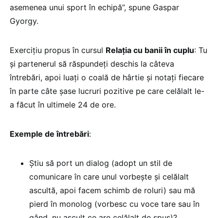
asemenea unui sport în echipă”, spune Gaspar
Gyorgy.
Exercițiu propus în cursul
Relația cu banii în cuplu
: Tu
și partenerul să răspundeți deschis la câteva
întrebări, apoi luați o coală de hârtie și notați fiecare
în parte câte șase lucruri pozitive pe care celălalt le-
a făcut în ultimele 24 de ore.
Exemple de întrebări
:
Știu să port un dialog (adopt un stil de
comunicare în care unul vorbește și celălalt
ascultă, apoi facem schimb de roluri) sau mă
pierd în monolog (vorbesc cu voce tare sau în
gând, nu ascult ce are celălalt de spus)?