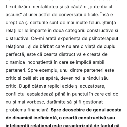
flexibilizăm mentalitatea și să căutăm „potențialul
ascuns“ al unei astfel de conversații dificile. Însă e
drept că și certurile sunt de mai multe feluri. Știința
relațiilor le împarte în două categorii: constructive și
distructive. Ce-mi arată experiența de psihoterapeut
relațional, și de bărbat care nu are o viață de cuplu
perfectă, este că cearta distructivă e creată de
dinamica inconștientă în care se implică ambii
parteneri. Spre exemplu, unul dintre parteneri este
critic și celălalt se apără, devenind la rândul său
critic. După câteva replici acide și acuzatoare,
conflictul escaladează până în punctul în care cei doi
nu-și mai vorbesc, darămite să-și fi gestionat
problema financiară.
Spre deosebire de genul acesta
de dinamică ineficientă, o ceartă constructivă sau
inteligentă relațional este caracterizată de faptul că