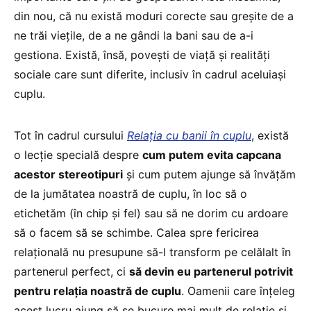
din nou, că nu există moduri corecte sau greșite de a
ne trăi viețile, de a ne gândi la bani sau de a-i
gestiona. Există, însă, povești de viață și realități
sociale care sunt diferite, inclusiv în cadrul aceluiași
cuplu.
Tot în cadrul cursului
Relația cu banii în cuplu
, există
o lecție specială despre
cum putem evita capcana
acestor stereotipuri
și cum putem ajunge să învățăm
de la jumătatea noastră de cuplu, în loc să o
etichetăm (în chip și fel) sau să ne dorim cu ardoare
să o facem să se schimbe. Calea spre fericirea
relațională nu presupune să-l transform pe celălalt în
partenerul perfect, ci
să devin eu partenerul potrivit
pentru relația noastră de cuplu
. Oamenii care înțeleg
acest lucru ajung să se bucure mai mult de relație și