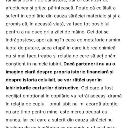
afecțiunea și grijea părintească. Poate că celălalt a
suferit în copilărie din cauza sărăciei materiale și și-a
promis că, în această viață, va face tot posibilul
pentru a nu duce grija zilei de mâine. Cei doi se
îndrăgostesc, apoi ajung în ceea ce metaforic numim
lupta de putere, acea etapă în care iubirea chimică
nu-și mai face treaba și relația ne cere să acționăm
conștient în numele iubirii.
Dacă partenerii nu au o
imagine clară despre propria istorie financiară și
despre istoria celuilalt, se vor rătăci ușor în
labirinturile certurilor distructive
. Cel care a fost
neglijat emoțional în copilărie va retrăi aceeași dramă
în relația de cuplu – omul iubit nu-mi acordă atenție,
nu are timp pentru mine, este mereu ocupat cu
munca. Iar cel care a suferit din cauza sărăciei nu
înțelege de ce jumătatea sa de cuplu nu-l susține și