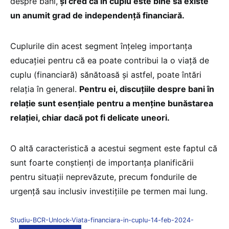
despre bani,
și cred că în cuplu este bine să existe
un anumit grad de independență financiară.
Cuplurile din acest segment înțeleg importanța
educației pentru că ea poate contribui la o viață de
cuplu (financiară) sănătoasă și astfel, poate întări
relația în general.
Pentru ei, discuțiile despre bani în
relație sunt esențiale pentru a menține bunăstarea
relației, chiar dacă pot fi delicate uneori.
O altă caracteristică a acestui segment este faptul că
sunt foarte conștienți de importanța planificării
pentru situații neprevăzute, precum fondurile de
urgență sau inclusiv investițiile pe termen mai lung.
Studiu-BCR-Unlock-Viata-financiara-in-cuplu-14-feb-2024-