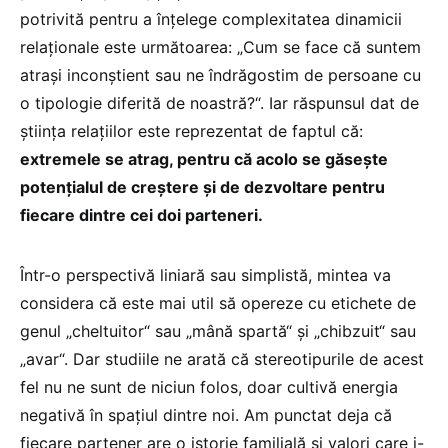
potrivită pentru a înțelege complexitatea dinamicii
relaționale este următoarea: „Cum se face că suntem
atrași inconștient sau ne îndrăgostim de persoane cu
o tipologie diferită de noastră?“. Iar răspunsul dat de
știința relațiilor este reprezentat de faptul că:
extremele se atrag, pentru că acolo se găsește
potențialul de creștere și de dezvoltare pentru
fiecare dintre cei doi parteneri.
Într-o perspectivă liniară sau simplistă, mintea va
considera că este mai util să opereze cu etichete de
genul „cheltuitor“ sau „mână spartă“ și „chibzuit“ sau
„avar“. Dar studiile ne arată că stereotipurile de acest
fel nu ne sunt de niciun folos, doar cultivă energia
negativă în spațiul dintre noi. Am punctat deja că
fiecare partener are o istorie familială și valori care i-