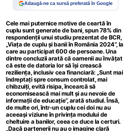
Adaugă-ne ca sursă preferată în Google
Cele mai puternice motive de ceartă în
cuplu sunt generate de bani, spun 78% din
respondenții unui studiu prezentat de BCR,
„Viața de cuplu și banii în România 2024”, la
care au participat 600 de persoane. Una
dintre concluzii arată că oamenii au învățat
că este de datoria lor să își crească
reziliența, inclusiv cea financiară: „Sunt mai
îndreptați spre consum controlat, mai
chibzuiți, evită risipa, încearcă să
economisească mai mult și au nevoie de
informații de educație”, arată studiul. Însă,
de multe ori, într-un cuplu cei doi nu au
aceeași viziune în privința modului de
cheltuire a banilor, ceea ce duce la certuri.
„Dacă partenerii nu au o imagine clară