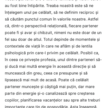
au fost bine întipărite. Treaba noastră este să ne
înțelegem unul pe celălalt, să ne definim reciproc și
să căutăm punctul comun în valorile noastre. Astfel
că, dintr-o perspectivă relațională, fiecare partener
poate fi și avar și chibzuit, nimeni nu este doar de un
fel sau doar de altul. Totul depinde de momentele și
contextele de viață în care ne aflăm și de lentila
psihologică prin care-l privim pe celălalt. Posibil ca,
în ceea ce privește profesia, unul dintre parteneri să-
și ducă mai multă energie în această direcție și să
muncească din greu, ceea ce presupune și să
lipsească mai mult de acasă. Poate că celălalt
partener muncește și câștigă mai puțin, dar mare
parte din energie și-o canalizează spre creșterea
copiilor, planificarea vacanțelor sau spre alte treburi
importante care țin de gospodărie. Asta înseamnă,