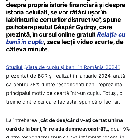
despre propria istorie financiară și despre
istoria celuilalt, se vor rătăci ușor în
labirinturile certurilor distructive”, spune
psihoterapeutul Gáspár György, care
prezintă, în cursul online gratuit
Relația cu
banii în cuplu
, zece lecții video scurte, de
câteva minute.
Studiul „Viața de cuplu și banii în România 2024”
,
prezentat de BCR și realizat în ianuarie 2024, arată
că pentru 78% dintre respondenți banii reprezintă
principalul motiv de ceartă într-un cuplu. Totuși, o
treime dintre cei care fac asta, spun că o fac rar.
La întrebarea „
cât de des/când v-ați certat ultima
oară de la bani, în relația dumneavoastră?
„, doar 9%
dintre respondenți spun că s-a întâmplat recent, în