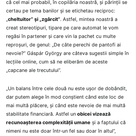
că cel mai probabil, în copilăria noastră, și părinții se
certau pe tema banilor și se etichetau reciproc:
„
cheltuitor” și „zgârcit”
. Astfel, mintea noastră a
creat stereotipuri, tipare pe care automat le vom
regăsi în partener și care vin la pachet cu multe
reproșuri, de genul: „De câte perechi de pantofi ai
nevoie?” Gáspár György are câteva sugestii simple în
lecțiile online, cum să ne eliberăm de aceste
„capcane ale trecutului”.
„Un balans între cele două nu este ușor de dobândit,
dar putem alege în mod conștient când este loc de
mai multă plăcere, și când este nevoie de mai multă
stabilitate financiară. Astfel un
obicei vizează
recunoașterea complexității umane
și a faptului că
nimeni nu este doar într-un fel sau doar în altul”,