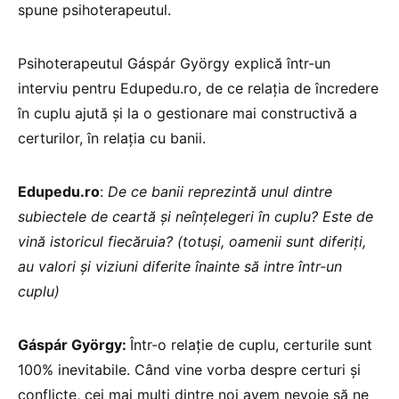
spune psihoterapeutul.
Psihoterapeutul Gáspár György explică într-un
interviu pentru Edupedu.ro, de ce relația de încredere
în cuplu ajută și la o gestionare mai constructivă a
certurilor, în relația cu banii.
Edupedu.ro
:
De ce banii reprezintă unul dintre
subiectele de ceartă și neînțelegeri în cuplu? Este de
vină istoricul fiecăruia? (totuși, oamenii sunt diferiți,
au valori și viziuni diferite înainte să intre într-un
cuplu)
Gáspár György:
Într-o relație de cuplu, certurile sunt
100% inevitabile. Când vine vorba despre certuri și
conflicte, cei mai mulți dintre noi avem nevoie să ne