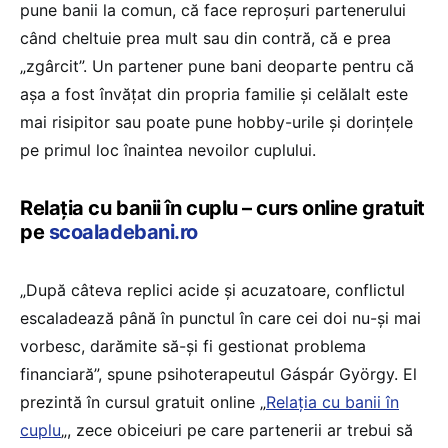
pune banii la comun, că face reproșuri partenerului
când cheltuie prea mult sau din contră, că e prea
„zgârcit”. Un partener pune bani deoparte pentru că
așa a fost învățat din propria familie și celălalt este
mai risipitor sau poate pune hobby-urile și dorințele
pe primul loc înaintea nevoilor cuplului.
Relația cu banii în cuplu – curs online gratuit
pe
scoaladebani.ro
„După câteva replici acide și acuzatoare, conflictul
escaladează până în punctul în care cei doi nu-și mai
vorbesc, darămite să-și fi gestionat problema
financiară”, spune psihoterapeutul Gáspár György. El
prezintă în cursul gratuit online „
Relația cu banii în
cuplu
„, zece obiceiuri pe care partenerii ar trebui să