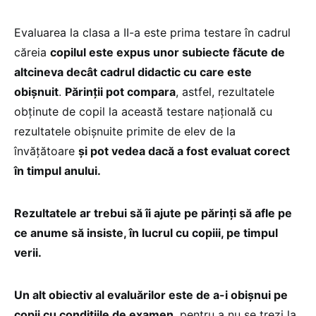
Evaluarea la clasa a II-a este prima testare în cadrul
căreia
copilul este expus unor subiecte făcute de
altcineva decât cadrul didactic cu care este
obișnuit
.
Părinții pot compara
, astfel, rezultatele
obținute de copil la această testare națională cu
rezultatele obișnuite primite de elev de la
învățătoare
și pot vedea dacă a fost evaluat corect
în timpul anului.
Rezultatele ar trebui să îi ajute pe părinți să afle pe
ce anume să insiste, în lucrul cu copiii, pe timpul
verii.
Un alt obiectiv al evaluărilor este de a-i obișnui pe
copii cu condițiile de examen
, pentru a nu se trezi la