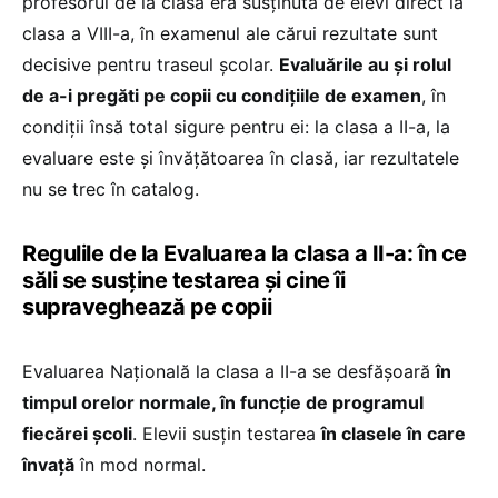
profesorul de la clasă era susținută de elevi direct la
clasa a VIII-a, în examenul ale cărui rezultate sunt
decisive pentru traseul școlar.
Evaluările au și rolul
de a-i pregăti pe copii cu condițiile de examen
, în
condiții însă total sigure pentru ei: la clasa a II-a, la
evaluare este și învățătoarea în clasă, iar rezultatele
nu se trec în catalog.
Regulile de la Evaluarea la clasa a II-a: în ce
săli se susține testarea și cine îi
supraveghează pe copii
Evaluarea Națională la clasa a II-a se desfășoară
în
timpul orelor normale, în funcție de programul
fiecărei școli
. Elevii susțin testarea
în clasele în care
învață
în mod normal.