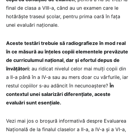
final de clasa a VIII-a, când au un examen care le
hotărăște traseul școlar, pentru prima oară în fața
unei evaluări naționale.
Aceste testări trebuie să radiografieze în mod real
în ce măsură au înțeles copiii elementele prevăzute
de curriculumul național, dar și efortul depus de
învățători:
au ridicat nivelul celor mai mulți copii din
a II-a până în a IV-a sau au mers doar cu vârfurile, iar
restul copiilor s-au adâncit în necunoaștere?
În
contextul unei salarizări diferențiate, aceste
evaluări sunt esențiale.
Vezi mai jos o broșură informativă despre Evaluarea
Națională de la finalul claselor a II-a, a IV-a și a VI-a,