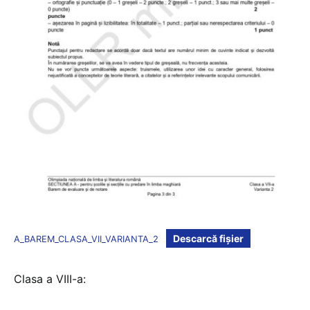
Descarcă fișier
A_BAREM_CLASA_VII_VARIANTA_2
Clasa a VIII-a: