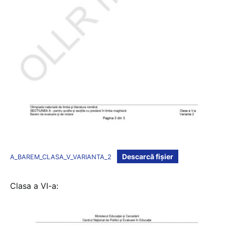
Descarcă fișier
A_BAREM_CLASA_V_VARIANTA_2
Clasa a VI-a: