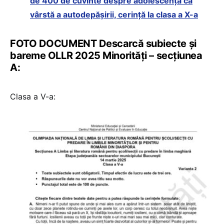
de 400 de cuvinte despre adolescența ca
vârstă a autodepășirii, cerință la clasa a X-a
FOTO DOCUMENT Descarcă subiecte și
bareme OLLR 2025 Minorități – secțiunea
A:
Clasa a V-a: