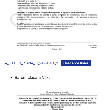
Descarcă fișier
A_SUBIECT_CLASA_VII_VARIANTA_2
Barem clasa a VII-a: