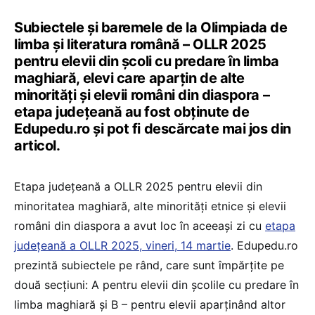
Subiectele și baremele de la Olimpiada de
limba și literatura română – OLLR 2025
pentru elevii din școli cu predare în limba
maghiară, elevi care aparțin de alte
minorități și elevii români din diaspora –
etapa județeană au fost obținute de
Edupedu.ro și pot fi descărcate mai jos din
articol.
Etapa județeană a OLLR 2025 pentru elevii din
minoritatea maghiară, alte minorități etnice și elevii
români din diaspora a avut loc în aceeași zi cu
etapa
județeană a OLLR 2025, vineri, 14 martie
. Edupedu.ro
prezintă subiectele pe rând, care sunt împărțite pe
două secțiuni: A pentru elevii din școlile cu predare în
limba maghiară și B – pentru elevii aparținând altor