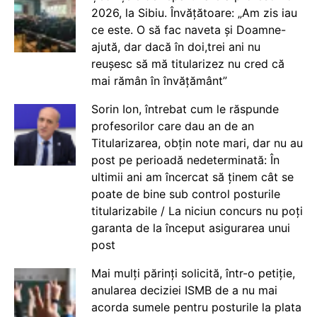
2026, la Sibiu. Învățătoare: „Am zis iau
ce este. O să fac naveta și Doamne-
ajută, dar dacă în doi,trei ani nu
reușesc să mă titularizez nu cred că
mai rămân în învățământ”
Sorin Ion, întrebat cum le răspunde
profesorilor care dau an de an
Titularizarea, obțin note mari, dar nu au
post pe perioadă nedeterminată: În
ultimii ani am încercat să ținem cât se
poate de bine sub control posturile
titularizabile / La niciun concurs nu poți
garanta de la început asigurarea unui
post
Mai mulți părinți solicită, într-o petiție,
anularea deciziei ISMB de a nu mai
acorda sumele pentru posturile la plata