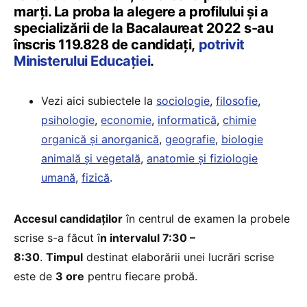
marți. La proba la alegere a profilului și a
specializării de la Bacalaureat 2022 s-au
înscris 119.828 de candidați,
potrivit
Ministerului Educației
.
Vezi aici subiectele la
sociologie
,
filosofie
,
psihologie
,
economie
,
informatică
,
chimie
organică și anorganică
,
geografie
,
biologie
animală și vegetală
,
anatomie și fiziologie
umană
,
fizică
.
Accesul candidaților
în centrul de examen la probele
scrise s-a făcut î
n intervalul 7:30 –
8:30
.
Timpul
destinat elaborării unei lucrări scrise
este de
3 ore
pentru fiecare probă.