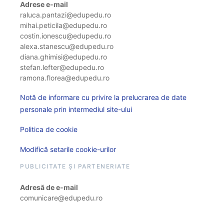
Adrese e-mail
raluca.pantazi@edupedu.ro
mihai.peticila@edupedu.ro
costin.ionescu@edupedu.ro
alexa.stanescu@edupedu.ro
diana.ghimisi@edupedu.ro
stefan.lefter@edupedu.ro
ramona.florea@edupedu.ro
Notă de informare cu privire la prelucrarea de date
personale prin intermediul site-ului
Politica de cookie
Modifică setarile cookie-urilor
PUBLICITATE ȘI PARTENERIATE
Adresă de e-mail
comunicare@edupedu.ro