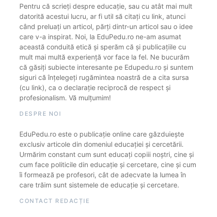
Pentru că scrieți despre educație, sau cu atât mai mult
datorită acestui lucru, ar fi util să citați cu link, atunci
când preluați un articol, părți dintr-un articol sau o idee
care v-a inspirat. Noi, la EduPedu.ro ne-am asumat
această conduită etică și sperăm că și publicațiile cu
mult mai multă experiență vor face la fel. Ne bucurăm
că găsiți subiecte interesante pe Edupedu.ro și suntem
siguri că înțelegeți rugămintea noastră de a cita sursa
(cu link), ca o declarație reciprocă de respect și
profesionalism. Vă mulțumim!
DESPRE NOI
EduPedu.ro este o publicație online care găzduiește
exclusiv articole din domeniul educației și cercetării.
Urmărim constant cum sunt educați copiii noștri, cine și
cum face politicile din educație și cercetare, cine și cum
îi formează pe profesori, cât de adecvate la lumea în
care trăim sunt sistemele de educație și cercetare.
CONTACT REDACȚIE