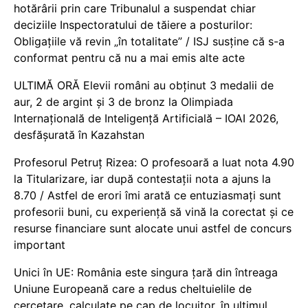
hotărârii prin care Tribunalul a suspendat chiar
deciziile Inspectoratului de tăiere a posturilor:
Obligațiile vă revin „în totalitate” / ISJ susține că s-a
conformat pentru că nu a mai emis alte acte
ULTIMĂ ORĂ Elevii români au obținut 3 medalii de
aur, 2 de argint și 3 de bronz la Olimpiada
Internațională de Inteligență Artificială – IOAI 2026,
desfășurată în Kazahstan
Profesorul Petruț Rizea: O profesoară a luat nota 4.90
la Titularizare, iar după contestații nota a ajuns la
8.70 / Astfel de erori îmi arată ce entuziasmați sunt
profesorii buni, cu experiență să vină la corectat și ce
resurse financiare sunt alocate unui astfel de concurs
important
Unici în UE: România este singura țară din întreaga
Uniune Europeană care a redus cheltuielile de
cercetare, calculate pe cap de locuitor, în ultimul