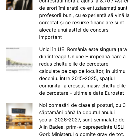
contestații nota a ajuns la 8.70 / Astfel
de erori îmi arată ce entuziasmați sunt
profesorii buni, cu experiență să vină la
corectat și ce resurse financiare sunt
alocate unui astfel de concurs
important
Unici în UE: România este singura țară
din întreaga Uniune Europeană care a
redus cheltuielile de cercetare,
calculate pe cap de locuitor, în ultimul
deceniu. Între 2015-2025, spațiul
comunitar a crescut masiv cheltuielile
de cercetare - ultimele date Eurostat
Noi comasări de clase și posturi, cu 3
săptămâni până la debutul anului
școlar 2026-2027, sunt semnalate de
Alin Badea, prim-vicepreședinte USLI
Gorj: Ministerul o comite grav de tot.