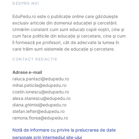
DESPRE NOI
EduPedu.ro este o publicație online care găzduiește
exclusiv articole din domeniul educației și cercetării.
Urmărim constant cum sunt educați copiii noștri, cine și
cum face politicile din educație și cercetare, cine și cum
îi formează pe profesori, cât de adecvate la lumea în
care trăim sunt sistemele de educație și cercetare.
CONTACT REDACȚIE
Adrese e-mail
raluca.pantazi@edupedu.ro
mihai.peticila@edupedu.ro
costin.ionescu@edupedu.ro
alexa.stanescu@edupedu.ro
diana.ghimisi@edupedu.ro
stefan.lefter@edupedu.ro
ramona.florea@edupedu.ro
Notă de informare cu privire la prelucrarea de date
personale prin intermediul site-ului