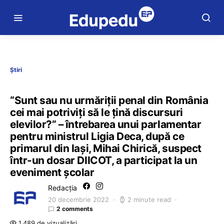
Știri
“Sunt sau nu urmăriții penal din România
cei mai potriviți să le țină discursuri
elevilor?” – întrebarea unui parlamentar
pentru ministrul Ligia Deca, după ce
primarul din Iași, Mihai Chirică, suspect
într-un dosar DIICOT, a participat la un
eveniment școlar
Redacția
20 decembrie 2022
2 minute read
2 comments
1.489 de vizualizări