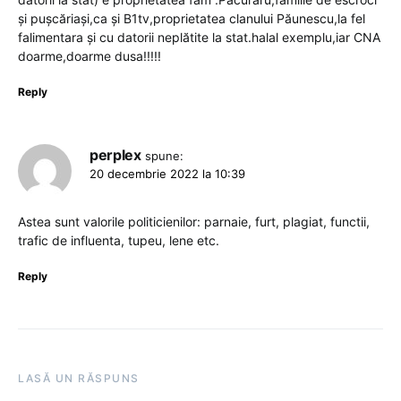
și pușcăriași,ca și B1tv,proprietatea clanului Păunescu,la fel
falimentara și cu datorii neplătite la stat.halal exemplu,iar CNA
doarme,doarme dusa!!!!!
Reply
perplex
spune:
20 decembrie 2022 la 10:39
Astea sunt valorile politicienilor: parnaie, furt, plagiat, functii,
trafic de influenta, tupeu, lene etc.
Reply
LASĂ UN RĂSPUNS