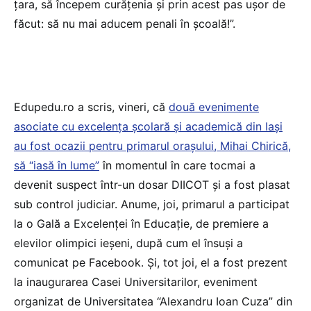
țara, să începem curățenia și prin acest pas ușor de
făcut: să nu mai aducem penali în școală!”.
Edupedu.ro a scris, vineri, că
două evenimente
asociate cu excelența școlară și academică din Iași
au fost ocazii pentru primarul orașului, Mihai Chirică,
să “iasă în lume”
în momentul în care tocmai a
devenit suspect într-un dosar DIICOT și a fost plasat
sub control judiciar. Anume, joi, primarul a participat
la o Gală a Excelenței în Educație, de premiere a
elevilor olimpici ieșeni, după cum el însuși a
comunicat pe Facebook. Și, tot joi, el a fost prezent
la inaugurarea Casei Universitarilor, eveniment
organizat de Universitatea “Alexandru Ioan Cuza” din