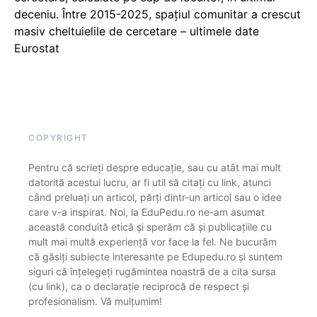
deceniu. Între 2015-2025, spațiul comunitar a crescut
masiv cheltuielile de cercetare – ultimele date
Eurostat
COPYRIGHT
Pentru că scrieți despre educație, sau cu atât mai mult
datorită acestui lucru, ar fi util să citați cu link, atunci
când preluați un articol, părți dintr-un articol sau o idee
care v-a inspirat. Noi, la EduPedu.ro ne-am asumat
această conduită etică și sperăm că și publicațiile cu
mult mai multă experiență vor face la fel. Ne bucurăm
că găsiți subiecte interesante pe Edupedu.ro și suntem
siguri că înțelegeți rugămintea noastră de a cita sursa
(cu link), ca o declarație reciprocă de respect și
profesionalism. Vă mulțumim!