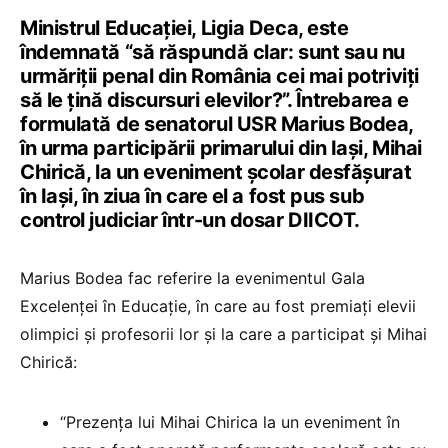
Ministrul Educației, Ligia Deca, este
îndemnată “să răspundă clar: sunt sau nu
urmăriții penal din România cei mai potriviți
să le țină discursuri elevilor?”. Întrebarea e
formulată de senatorul USR Marius Bodea,
în urma participării primarului din Iași, Mihai
Chirică, la un eveniment școlar desfășurat
în Iași, în ziua în care el a fost pus sub
control judiciar într-un dosar DIICOT.
Marius Bodea fac referire la evenimentul Gala
Excelenței în Educație, în care au fost premiați elevii
olimpici și profesorii lor și la care a participat și Mihai
Chirică:
“Prezența lui Mihai Chirica la un eveniment în