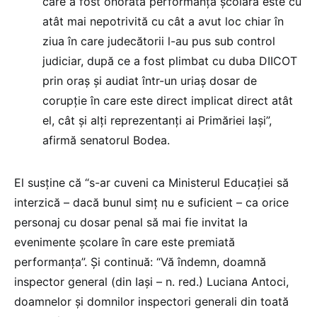
care a fost onorată performanța școlară este cu
atât mai nepotrivită cu cât a avut loc chiar în
ziua în care judecătorii l-au pus sub control
judiciar, după ce a fost plimbat cu duba DIICOT
prin oraș și audiat într-un uriaș dosar de
corupție în care este direct implicat direct atât
el, cât și alți reprezentanți ai Primăriei Iași”,
afirmă senatorul Bodea.
El susține că “s-ar cuveni ca Ministerul Educației să
interzică – dacă bunul simț nu e suficient – ca orice
personaj cu dosar penal să mai fie invitat la
evenimente școlare în care este premiată
performanța”. Și continuă: “Vă îndemn, doamnă
inspector general (din Iași – n. red.) Luciana Antoci,
doamnelor și domnilor inspectori generali din toată