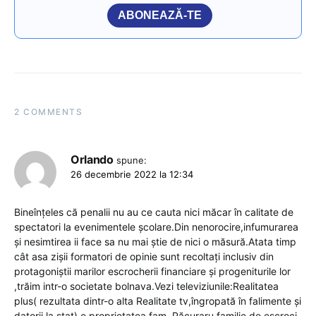
ABONEAZĂ-TE
2 COMMENTS
Orlando
spune:
26 decembrie 2022 la 12:34
Bineînțeles că penalii nu au ce cauta nici măcar în calitate de
spectatori la evenimentele școlare.Din nenorocire,infumurarea
și nesimtirea ii face sa nu mai știe de nici o măsură.Atata timp
cât asa zișii formatori de opinie sunt recoltați inclusiv din
protagoniștii marilor escrocherii financiare și progeniturile lor
,trăim intr-o societate bolnava.Vezi televiziunile:Realitatea
plus( rezultata dintr-o alta Realitate tv,îngropată în falimente și
datorii la stat) e proprietatea fam .Păcuraru,familie de escroci