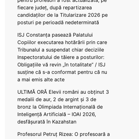
pentru profesori a fost actualizată, pe
fiecare județ, după repartizarea
candidaților de la Titularizare 2026 pe
posturi pe perioadă nedeterminată
ISJ Constanța pasează Palatului
Copiilor executarea hotărârii prin care
Tribunalul a suspendat chiar deciziile
Inspectoratului de tăiere a posturilor:
Obligațiile vă revin „în totalitate” / ISJ
susține că s-a conformat pentru că nu
a mai emis alte acte
ULTIMĂ ORĂ Elevii români au obținut 3
medalii de aur, 2 de argint și 3 de
bronz la Olimpiada Internațională de
Inteligență Artificială – IOAI 2026,
desfășurată în Kazahstan
Profesorul Petruț Rizea: O profesoară a