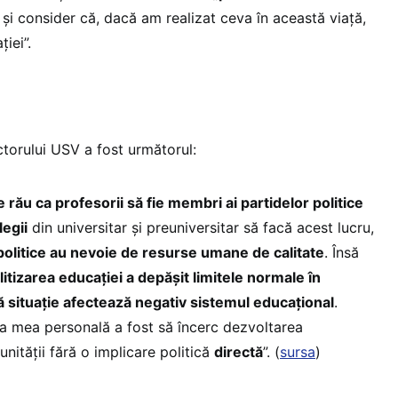
şi consider că, dacă am realizat ceva în această viaţă,
iei”.
ctorului USV a fost următorul:
 rău ca profesorii să fie membri ai partidelor politice
legii
din universitar şi preuniversitar să facă acest lucru,
politice au nevoie de resurse umane de calitate
. Însă
litizarea educaţiei a depăşit limitele normale în
ă situaţie afectează negativ sistemul educaţional
.
a mea personală a fost să încerc dezvoltarea
unităţii fără o implicare politică
directă
”. (
sursa
)