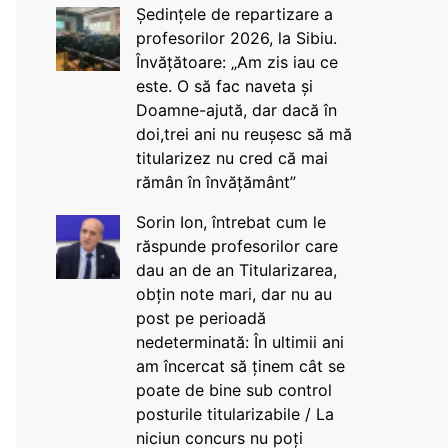
Ședințele de repartizare a
profesorilor 2026, la Sibiu.
Învățătoare: „Am zis iau ce
este. O să fac naveta și
Doamne-ajută, dar dacă în
doi,trei ani nu reușesc să mă
titularizez nu cred că mai
rămân în învățământ”
Sorin Ion, întrebat cum le
răspunde profesorilor care
dau an de an Titularizarea,
obțin note mari, dar nu au
post pe perioadă
nedeterminată: În ultimii ani
am încercat să ținem cât se
poate de bine sub control
posturile titularizabile / La
niciun concurs nu poți