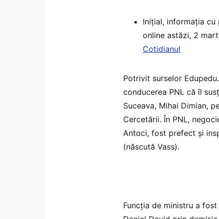
Inițial, informația 
online astăzi, 2 mar
Cotidianul
Potrivit surselor Edupedu.
conducerea PNL că îl susți
Suceava, Mihai Dimian, pen
Cercetării. În PNL, negocier
Antoci, fost prefect și in
(născută Vass).
Funcția de ministru a fo
Daniel David prin demisie, 