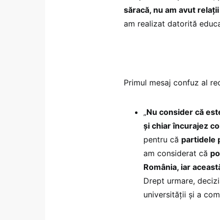
săracă, nu am avut relaţii
am realizat datorită educaţ
Primul mesaj confuz al re
„
Nu consider că este
şi chiar încurajez co
pentru că
partidele 
am considerat că
po
România, iar aceast
Drept urmare, decizi
universităţii şi a com