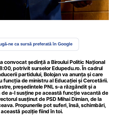
gă-ne ca sursă preferată în Google
 a convocat ședință a Biroului Politic Național
8:00, potrivit surselor Edupedu.ro. În cadrul
ducerii partidului, Bolojan va anunța și care
u funcția de ministru al Educației și Cercetării.
stre, președintele PNL s-a răzgândit și a
a de a-l susține pe această funcție vacantă de
 rectorul susținut de PSD Mihai Dimian, de la
eava. Propunerile pot suferi, însă, schimbări,
această poziție fiind în toi.