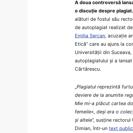
A doua controversă lansa
o discuție despre plagiat
alături de fostul său rect
de autoplagiat realizat d
Emilia Șercan
, acuzație a
Etică” care au ajuns la con
Universității din Suceava,
autoplagiatului și a lansa
Cărtărescu.
„
Plagiatul reprezintă furtu
deviere de la anumite regul
Mie mi-a plăcut cartea do
femeile», deşi era o colecţ
şi altele
”, susține rectorul
Dimian, într-un
text publi