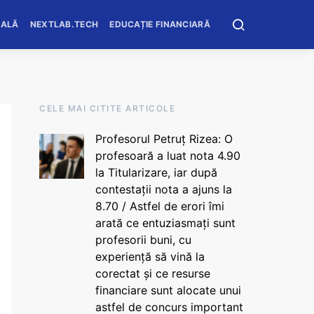
OALĂ
NEXTLAB.TECH
EDUCAȚIE FINANCIARĂ
CELE MAI CITITE ARTICOLE
Profesorul Petruț Rizea: O
profesoară a luat nota 4.90
la Titularizare, iar după
contestații nota a ajuns la
8.70 / Astfel de erori îmi
arată ce entuziasmați sunt
profesorii buni, cu
experiență să vină la
corectat și ce resurse
financiare sunt alocate unui
astfel de concurs important