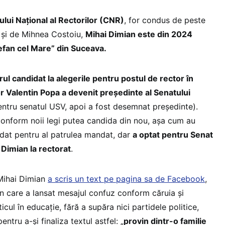
ului Național al Rectorilor (CNR)
, for condus de peste
 și de Mihnea Costoiu,
Mihai Dimian este din 2024
Ștefan cel Mare” din Suceava.
rul candidat la alegerile pentru postul de rector în
or Valentin Popa a devenit președinte al Senatului
ntru senatul USV, apoi a fost desemnat președinte).
onform noii legi putea candida din nou, așa cum au
didat pentru al patrulea mandat, dar
a optat pentru Senat
ui Dimian la rectorat
.
 Mihai Dimian
a scris un text pe pagina sa de Facebook
,
n care a lansat mesajul confuz conform căruia și
icul în educație, fără a supăra nici partidele politice,
pentru a-și finaliza textul astfel: „
provin dintr-o familie