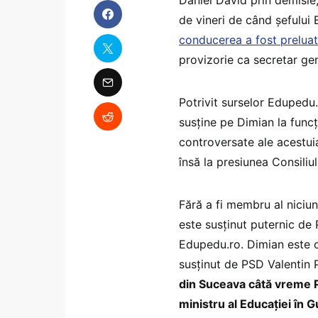
de vineri de când șefului 
conducerea a fost prelua
provizorie ca secretar gene
Potrivit surselor Edupedu.
susține pe Dimian la funcț
controversate ale acestuia
însă la presiunea Consiliul
Fără a fi membru al niciun
este susținut puternic de 
Edupedu.ro. Dimian este co
susținut de PSD Valentin
din Suceava câtă vreme P
ministru al Educației în 