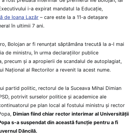
Executivului i-a expirat mandatul la Educație,
tă de Ioana Lazăr
– care este la a 11-a detașare
ral în ultimii 7 ani.
ro, Bolojan ar fi renunțat săptămâna trecută la a-l mai
ia de ministru, în urma declarațiilor publice
, precum și a apropierii de scandalul de autoplagiat,
ui Național al Rectorilor a revenit la acest nume.
ui partid politic, rectorul de la Suceava Mihai Dimian
PSD, potrivit surselor politice și academice ale
ntinuatorul pe plan local al fostului ministru și rector
 Popa,
Dimian fiind chiar rector interimar al Universității
opa s-a suspendat din această funcție pentru a fi
Guvernul Dăncilă.