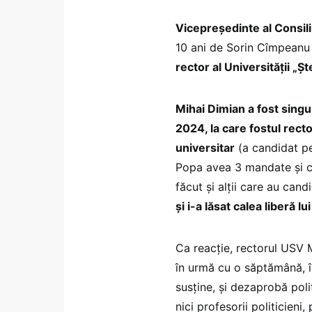
Vicepreședinte al Consili
10 ani de Sorin Cîmpeanu
rector al Universității „
Mihai Dimian a fost singu
2024, la care fostul rect
universitar
(a candidat pe
Popa avea 3 mandate și c
făcut și alții care au can
și i-a lăsat calea liberă l
Ca reacție, rectorul USV
în urmă cu o săptămână, î
susține, și dezaprobă polit
nici profesorii politicieni, 