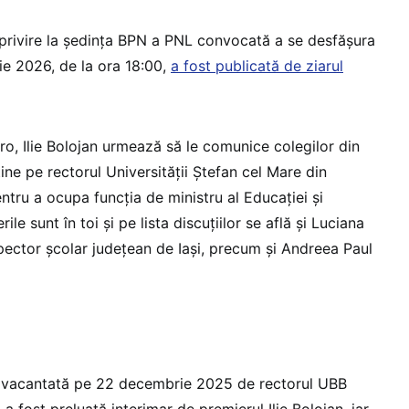
cu privire la ședința BPN a PNL convocată a se desfășura
tie 2026, de la ora 18:00,
a fost publicată de ziarul
ro, Ilie Bolojan urmează să le comunice colegilor din
ne pe rectorul Universității Ștefan cel Mare din
tru a ocupa funcția de ministru al Educației și
ile sunt în toi și pe lista discuțiilor se află și Luciana
spector școlar județean de Iași, precum și Andreea Paul
st vacantată pe 22 decembrie 2025 de rectorul UBB
a fost preluată interimar de premierul Ilie Bolojan, iar