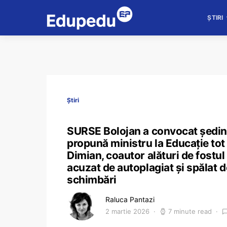
ȘTIRI
Știri
SURSE Bolojan a convocat ședinț
propună ministru la Educație tot
Dimian, coautor alături de fostul
acuzat de autoplagiat și spălat d
schimbări
Raluca Pantazi
2 martie 2026
7 minute read