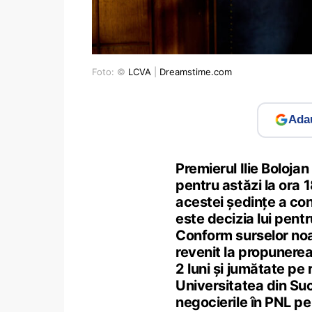
Foto: ©
LCVA
|
Dreamstime.com
Adau
Premierul Ilie Bolojan
pentru astăzi la ora 1
acestei ședințe a con
este decizia lui pentr
Conform surselor noa
revenit la propunere
2 luni și jumătate pe
Universitatea din Suc
negocierile în PNL pe 