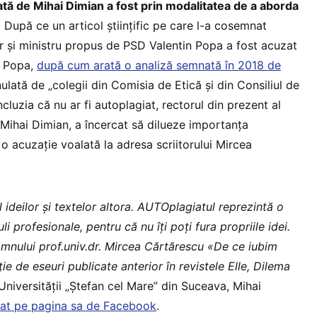
tă de Mihai Dimian a fost prin modalitatea de a aborda
.
După ce un articol științific pe care l-a cosemnat
or și ministru propus de PSD Valentin Popa a fost acuzat
e Popa,
după cum arată o analiză semnată în 2018 de
nulată de „colegii din Comisia de Etică și din Consiliul de
cluzia că nu ar fi autoplagiat, rectorul din prezent al
 Mihai Dimian, a încercat să dilueze importanța
t o acuzație voalată la adresa scriitorului Mircea
l ideilor şi textelor altora. AUTOplagiatul reprezintă o
i profesionale, pentru că nu îţi poţi fura propriile idei.
mnului prof.univ.dr. Mircea Cărtărescu «De ce iubim
ie de eseuri publicate anterior în revistele Elle, Dilema
 Universității „Ștefan cel Mare” din Suceava, Mihai
cat pe pagina sa de Facebook
.