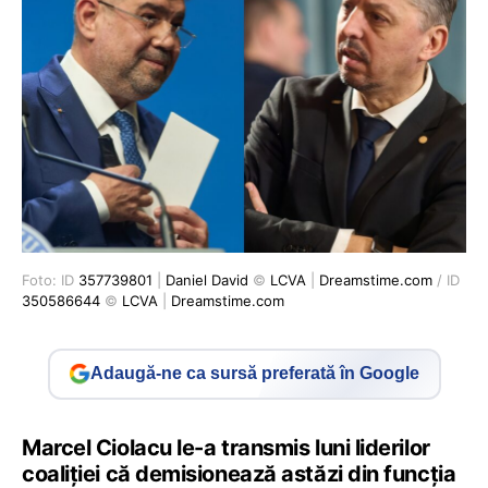
Foto: ID
357739801
|
Daniel David
©
LCVA
|
Dreamstime.com
/ ID
350586644
©
LCVA
|
Dreamstime.com
Adaugă-ne ca sursă preferată în Google
Marcel Ciolacu le-a transmis luni liderilor
coaliției că demisionează astăzi din funcția