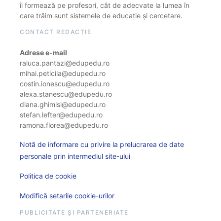
îi formează pe profesori, cât de adecvate la lumea în
care trăim sunt sistemele de educație și cercetare.
CONTACT REDACȚIE
Adrese e-mail
raluca.pantazi@edupedu.ro
mihai.peticila@edupedu.ro
costin.ionescu@edupedu.ro
alexa.stanescu@edupedu.ro
diana.ghimisi@edupedu.ro
stefan.lefter@edupedu.ro
ramona.florea@edupedu.ro
Notă de informare cu privire la prelucrarea de date
personale prin intermediul site-ului
Politica de cookie
Modifică setarile cookie-urilor
PUBLICITATE ȘI PARTENERIATE