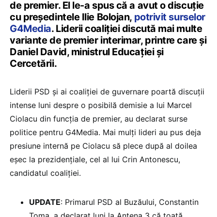
de premier. El le-a spus că a avut o discuție
cu președintele Ilie Bolojan,
potrivit surselor
G4Media
. Liderii coaliției discută mai multe
variante de premier interimar, printre care și
Daniel David, ministrul Educației și
Cercetării.
Liderii PSD și ai coaliției de guvernare poartă discuții
intense luni despre o posibilă demisie a lui Marcel
Ciolacu din funcția de premier, au declarat surse
politice pentru G4Media. Mai mulți lideri au pus deja
presiune internă pe Ciolacu să plece după al doilea
eșec la prezidențiale, cel al lui Crin Antonescu,
candidatul coaliției.
UPDATE
: Primarul PSD al Buzăului, Constantin
Toma, a declarat luni la Antena 3 că toată