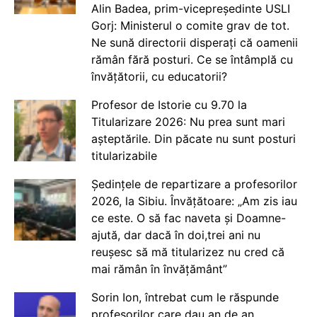
Alin Badea, prim-vicepreședinte USLI
Gorj: Ministerul o comite grav de tot.
Ne sună directorii disperați că oamenii
rămân fără posturi. Ce se întâmplă cu
învățătorii, cu educatorii?
Profesor de Istorie cu 9.70 la
Titularizare 2026: Nu prea sunt mari
așteptările. Din păcate nu sunt posturi
titularizabile
Ședințele de repartizare a profesorilor
2026, la Sibiu. Învățătoare: „Am zis iau
ce este. O să fac naveta și Doamne-
ajută, dar dacă în doi,trei ani nu
reușesc să mă titularizez nu cred că
mai rămân în învățământ”
Sorin Ion, întrebat cum le răspunde
profesorilor care dau an de an