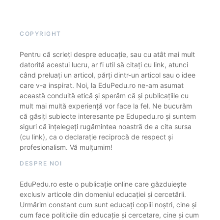
COPYRIGHT
Pentru că scrieți despre educație, sau cu atât mai mult
datorită acestui lucru, ar fi util să citați cu link, atunci
când preluați un articol, părți dintr-un articol sau o idee
care v-a inspirat. Noi, la EduPedu.ro ne-am asumat
această conduită etică și sperăm că și publicațiile cu
mult mai multă experiență vor face la fel. Ne bucurăm
că găsiți subiecte interesante pe Edupedu.ro și suntem
siguri că înțelegeți rugămintea noastră de a cita sursa
(cu link), ca o declarație reciprocă de respect și
profesionalism. Vă mulțumim!
DESPRE NOI
EduPedu.ro este o publicație online care găzduiește
exclusiv articole din domeniul educației și cercetării.
Urmărim constant cum sunt educați copiii noștri, cine și
cum face politicile din educație și cercetare, cine și cum