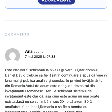
ABONEAZĂ-TE
2 COMMENTS
Ana
spune:
7 mai 2025 la 07:33
Este clar vor fi schimbări la nivelul guvernului,dar domnul
Daniel David trebuie sa fie lăsat în continuare,a spus că vine in
luna mai și publica analiza și concluziile privind învățământul
din Romania.Votul de acum este dat și de dezastrul din
învățământul romanesc.Trebuie schimbat sistemul de
învățământ este clar că. așa cum este acum nu mai poate
exista,dacă nu se schimbă in sec XXI o să avem 80 %
analfabeți funcționali,Romania o sa fie o bomba cu
incompetenta ,prostie,impostura….., foarte trist.