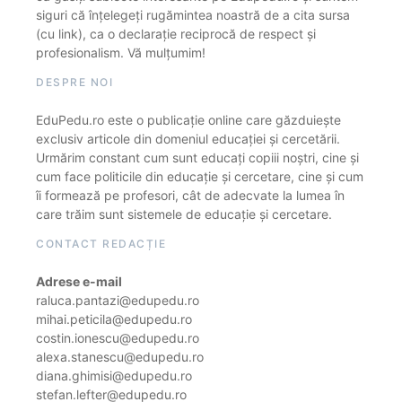
siguri că înțelegeți rugămintea noastră de a cita sursa
(cu link), ca o declarație reciprocă de respect și
profesionalism. Vă mulțumim!
DESPRE NOI
EduPedu.ro este o publicație online care găzduiește
exclusiv articole din domeniul educației și cercetării.
Urmărim constant cum sunt educați copiii noștri, cine și
cum face politicile din educație și cercetare, cine și cum
îi formează pe profesori, cât de adecvate la lumea în
care trăim sunt sistemele de educație și cercetare.
CONTACT REDACȚIE
Adrese e-mail
raluca.pantazi@edupedu.ro
mihai.peticila@edupedu.ro
costin.ionescu@edupedu.ro
alexa.stanescu@edupedu.ro
diana.ghimisi@edupedu.ro
stefan.lefter@edupedu.ro