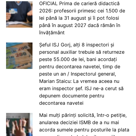
OFICIAL Prima de carieră didactică
2026: profesorii primesc cei 1.500 de
lei până la 31 august și îi pot folosi
până în august 2027 dacă rămân în
învățământ
Șeful ISJ Gorj, alți 8 inspectori și
personal auxiliar trebuie să returneze
peste 55.000 de lei, bani acordați
pentru decontarea navetei, timp de
peste un an / Inspectorul general,
Marian Staicu: La vremea aceea nu
eram inspector șef. ISJ ne-a cerut să
depunem documente pentru
decontarea navetei
Mai mulți părinți solicită, într-o petiție,
anularea deciziei ISMB de a nu mai
acorda sumele pentru posturile la plata