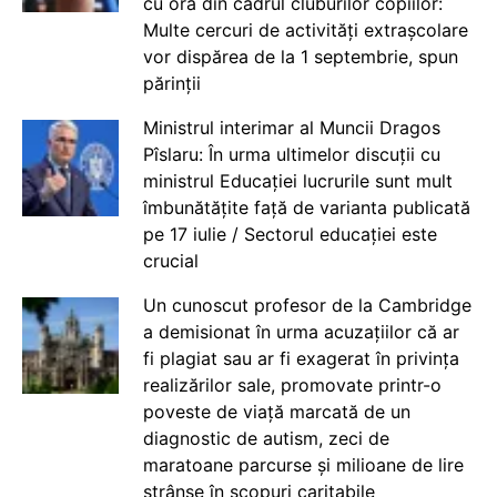
cu ora din cadrul cluburilor copiilor:
Multe cercuri de activități extrașcolare
vor dispărea de la 1 septembrie, spun
părinții
Ministrul interimar al Muncii Dragos
Pîslaru: În urma ultimelor discuții cu
ministrul Educației lucrurile sunt mult
îmbunătățite față de varianta publicată
pe 17 iulie / Sectorul educației este
crucial
Un cunoscut profesor de la Cambridge
a demisionat în urma acuzațiilor că ar
fi plagiat sau ar fi exagerat în privința
realizărilor sale, promovate printr-o
poveste de viață marcată de un
diagnostic de autism, zeci de
maratoane parcurse și milioane de lire
strânse în scopuri caritabile