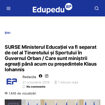
Știri
SURSE Ministerul Educației va fi separat
de cel al Tineretului și Sportului în
Guvernul Orban / Care sunt miniștrii
agreați până acum cu președintele Klaus
Iohannis
Redacția
21 octombrie 2019
1 minute read
No comments
1.645 de vizualizări