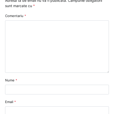
Adresa ta de email nu va fi publicată.
Câmpurile obligatorii
sunt marcate cu
*
Comentariu
*
Nume
*
Email
*