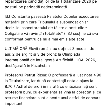
repartizarea candidaților de la Titularizare 2026 pe
posturi pe perioadă nedeterminată
ISJ Constanța pasează Palatului Copiilor executarea
hotărârii prin care Tribunalul a suspendat chiar
deciziile Inspectoratului de tăiere a posturilor:
Obligațiile vă revin „în totalitate” / ISJ susține că s-a
conformat pentru că nu a mai emis alte acte
ULTIMĂ ORĂ Elevii români au obținut 3 medalii de
aur, 2 de argint și 3 de bronz la Olimpiada
Internațională de Inteligență Artificială – IOAI 2026,
desfășurată în Kazahstan
Profesorul Petruț Rizea: O profesoară a luat nota 4.90
la Titularizare, iar după contestații nota a ajuns la
8.70 / Astfel de erori îmi arată ce entuziasmați sunt
profesorii buni, cu experiență să vină la corectat și ce
resurse financiare sunt alocate unui astfel de concurs
important