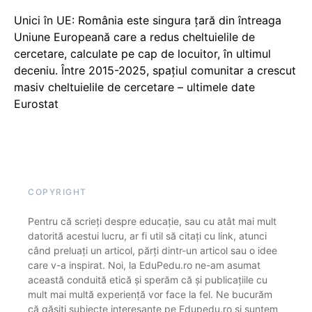
Unici în UE: România este singura țară din întreaga
Uniune Europeană care a redus cheltuielile de
cercetare, calculate pe cap de locuitor, în ultimul
deceniu. Între 2015-2025, spațiul comunitar a crescut
masiv cheltuielile de cercetare – ultimele date
Eurostat
COPYRIGHT
Pentru că scrieți despre educație, sau cu atât mai mult
datorită acestui lucru, ar fi util să citați cu link, atunci
când preluați un articol, părți dintr-un articol sau o idee
care v-a inspirat. Noi, la EduPedu.ro ne-am asumat
această conduită etică și sperăm că și publicațiile cu
mult mai multă experiență vor face la fel. Ne bucurăm
că găsiți subiecte interesante pe Edupedu.ro și suntem