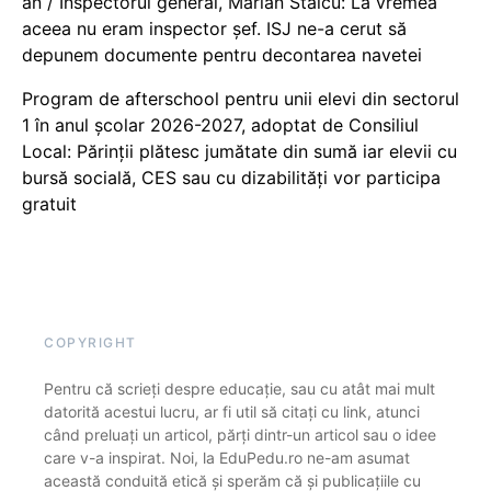
an / Inspectorul general, Marian Staicu: La vremea
aceea nu eram inspector șef. ISJ ne-a cerut să
depunem documente pentru decontarea navetei
Program de afterschool pentru unii elevi din sectorul
1 în anul școlar 2026-2027, adoptat de Consiliul
Local: Părinții plătesc jumătate din sumă iar elevii cu
bursă socială, CES sau cu dizabilităţi vor participa
gratuit
COPYRIGHT
Pentru că scrieți despre educație, sau cu atât mai mult
datorită acestui lucru, ar fi util să citați cu link, atunci
când preluați un articol, părți dintr-un articol sau o idee
care v-a inspirat. Noi, la EduPedu.ro ne-am asumat
această conduită etică și sperăm că și publicațiile cu