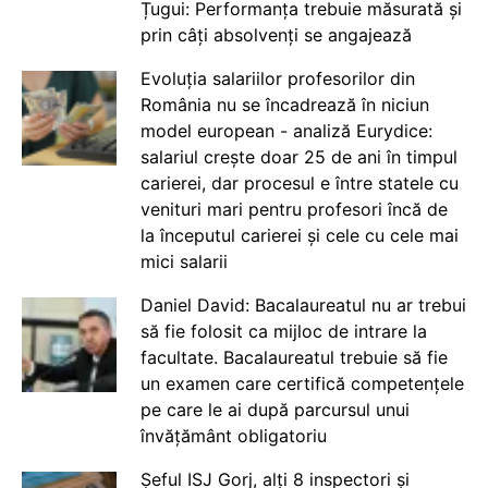
Țugui: Performanța trebuie măsurată și
prin câți absolvenți se angajează
Evoluția salariilor profesorilor din
România nu se încadrează în niciun
model european - analiză Eurydice:
salariul crește doar 25 de ani în timpul
carierei, dar procesul e între statele cu
venituri mari pentru profesori încă de
la începutul carierei și cele cu cele mai
mici salarii
Daniel David: Bacalaureatul nu ar trebui
să fie folosit ca mijloc de intrare la
facultate. Bacalaureatul trebuie să fie
un examen care certifică competențele
pe care le ai după parcursul unui
învățământ obligatoriu
Șeful ISJ Gorj, alți 8 inspectori și