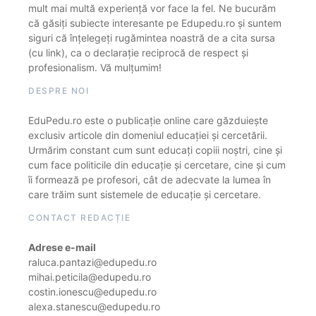
mult mai multă experiență vor face la fel. Ne bucurăm
că găsiți subiecte interesante pe Edupedu.ro și suntem
siguri că înțelegeți rugămintea noastră de a cita sursa
(cu link), ca o declarație reciprocă de respect și
profesionalism. Vă mulțumim!
DESPRE NOI
EduPedu.ro este o publicație online care găzduiește
exclusiv articole din domeniul educației și cercetării.
Urmărim constant cum sunt educați copiii noștri, cine și
cum face politicile din educație și cercetare, cine și cum
îi formează pe profesori, cât de adecvate la lumea în
care trăim sunt sistemele de educație și cercetare.
CONTACT REDACȚIE
Adrese e-mail
raluca.pantazi@edupedu.ro
mihai.peticila@edupedu.ro
costin.ionescu@edupedu.ro
alexa.stanescu@edupedu.ro