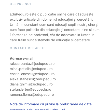
DESPRE NOI
EduPedu.ro este o publicație online care găzduiește
exclusiv articole din domeniul educației și cercetării.
Urmărim constant cum sunt educați copiii noștri, cine și
cum face politicile din educație și cercetare, cine și cum
îi formează pe profesori, cât de adecvate la lumea în
care trăim sunt sistemele de educație și cercetare.
CONTACT REDACȚIE
Adrese e-mail
raluca.pantazi@edupedu.ro
mihai.peticila@edupedu.ro
costin.ionescu@edupedu.ro
alexa.stanescu@edupedu.ro
diana.ghimisi@edupedu.ro
stefan.lefter@edupedu.ro
ramona.florea@edupedu.ro
Notă de informare cu privire la prelucrarea de date
personale prin intermediul site-ului