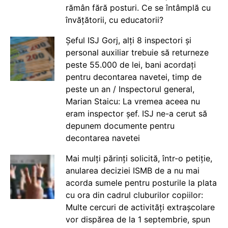
rămân fără posturi. Ce se întâmplă cu
învățătorii, cu educatorii?
Șeful ISJ Gorj, alți 8 inspectori și
personal auxiliar trebuie să returneze
peste 55.000 de lei, bani acordați
pentru decontarea navetei, timp de
peste un an / Inspectorul general,
Marian Staicu: La vremea aceea nu
eram inspector șef. ISJ ne-a cerut să
depunem documente pentru
decontarea navetei
Mai mulți părinți solicită, într-o petiție,
anularea deciziei ISMB de a nu mai
acorda sumele pentru posturile la plata
cu ora din cadrul cluburilor copiilor:
Multe cercuri de activități extrașcolare
vor dispărea de la 1 septembrie, spun