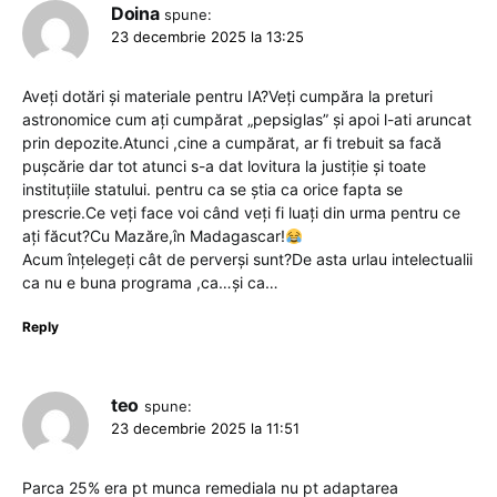
Doina
spune:
23 decembrie 2025 la 13:25
Aveți dotări și materiale pentru IA?Veți cumpăra la preturi
astronomice cum ați cumpărat „pepsiglas” și apoi l-ati aruncat
prin depozite.Atunci ,cine a cumpărat, ar fi trebuit sa facă
pușcărie dar tot atunci s-a dat lovitura la justiție și toate
instituțiile statului. pentru ca se știa ca orice fapta se
prescrie.Ce veți face voi când veți fi luați din urma pentru ce
ați făcut?Cu Mazăre,în Madagascar!
Acum înțelegeți cât de perverși sunt?De asta urlau intelectualii
ca nu e buna programa ,ca…și ca…
Reply
teo
spune:
23 decembrie 2025 la 11:51
Parca 25% era pt munca remediala nu pt adaptarea