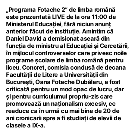
„Programa Fotache 2” de limba română
este prezentată LIVE de la ora 11:00 de
Ministerul Educației, fără niciun anunț
anterior făcut de instituție. Amintim că
Daniel David a demisionat aseară din
funcția de ministru al Educației și Cercetării,
în mijlocul controverselor care privesc noile
programe școlare de limba română pentru
liceu. Concret, comisia condusă de decana
Facultății de Litere a Universității din
București, Oana Fotache Dubălaru, a fost
criticată pentru un mod opac de lucru, dar
și pentru curriculumul propriu-zis care
promovează un naționalism excesiv, ce
readuce ca în urmă cu mai bine de 20 de
ani cronicarii spre a fi studiați de elevii de
clasele a IX-a.