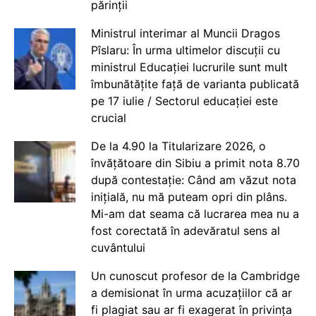
părinții
Ministrul interimar al Muncii Dragos
Pîslaru: În urma ultimelor discuții cu
ministrul Educației lucrurile sunt mult
îmbunătățite față de varianta publicată
pe 17 iulie / Sectorul educației este
crucial
De la 4.90 la Titularizare 2026, o
învățătoare din Sibiu a primit nota 8.70
după contestație: Când am văzut nota
inițială, nu mă puteam opri din plâns.
Mi-am dat seama că lucrarea mea nu a
fost corectată în adevăratul sens al
cuvântului
Un cunoscut profesor de la Cambridge
a demisionat în urma acuzațiilor că ar
fi plagiat sau ar fi exagerat în privința