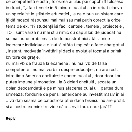
ce competență e asta , folosirea ai ului. pai copchii îl folosesc
in draci , își fac temele in 5 minute cu ai ul . a întrebat cineva
un specialist în științele educației , la ce e bun un sistem care
îți dă moacă răspunsul mai mul sau mai puțin corect la orice
tema de ex. ?!? studenții își fac licențele , temele , proiectele ,
TOT.sunt varza nu mai știu nimic cu capul lor. de judecat nu
se mai pune problema . de demonstrat nici atât . orice
încercare individuala e inutilă atâta timp cât o face chatgpt ul
, instant. motivația învățării și deci a evoluției tocmai a primit
lovitura de grație.
nu mai vb de frauda la examene . nu mai vb de false
competente . nu mai vorbim despre educație , nu are rost.
între timp America cheltuiește enorm cu ai ul , doar doar l or
putea impune și monetiza . la 8 dolari cheltuiti , scoate un
dolar. deocamdată e pe minus afacerea cu ai ul . partea dura
urmează: fondurile de pensii americane au investit masiv în ai
.. vă dați seama ce catastrofa pt ei daca bisnisul nu are profit.
și al nostru ex ministru zice că a servit țara. care țară??
Reply