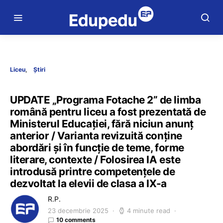
Liceu
Știri
UPDATE „Programa Fotache 2” de limba
română pentru liceu a fost prezentată de
Ministerul Educației, fără niciun anunț
anterior / Varianta revizuită conține
abordări și în funcție de teme, forme
literare, contexte / Folosirea IA este
introdusă printre competențele de
dezvoltat la elevii de clasa a IX-a
R.P.
23 decembrie 2025
4 minute read
10 comments