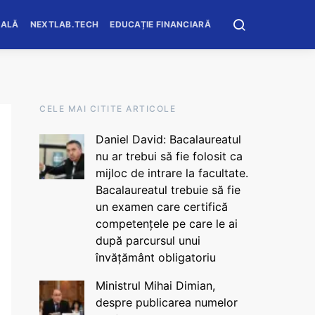
OALĂ
NEXTLAB.TECH
EDUCAȚIE FINANCIARĂ
CELE MAI CITITE ARTICOLE
Daniel David: Bacalaureatul
nu ar trebui să fie folosit ca
mijloc de intrare la facultate.
Bacalaureatul trebuie să fie
un examen care certifică
competențele pe care le ai
după parcursul unui
învățământ obligatoriu
Ministrul Mihai Dimian,
despre publicarea numelor