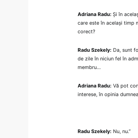
Adriana Radu:
Și în acela
care este în același timp 
corect?
Radu Szekely:
Da, sunt fo
de zile în niciun fel în a
membru…
Adriana Radu:
Vă pot conf
interese, în opinia dumne
Radu Szekely:
Nu, nu.”