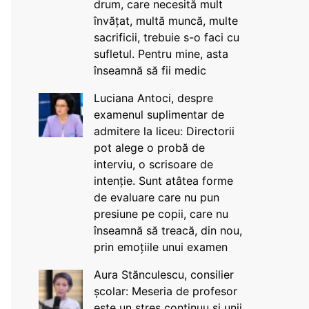
drum, care necesită mult
învățat, multă muncă, multe
sacrificii, trebuie s-o faci cu
sufletul. Pentru mine, asta
înseamnă să fii medic
Luciana Antoci, despre
examenul suplimentar de
admitere la liceu: Directorii
pot alege o probă de
interviu, o scrisoare de
intenție. Sunt atâtea forme
de evaluare care nu pun
presiune pe copii, care nu
înseamnă să treacă, din nou,
prin emoțiile unui examen
Aura Stănculescu, consilier
școlar: Meseria de profesor
este un stres continuu și unii