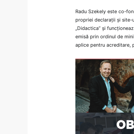
Radu Szekely este co-fonda
propriei declarații și site-
„Didactica” și funcționeaz
emisă prin ordinul de min
aplice pentru acreditare, p