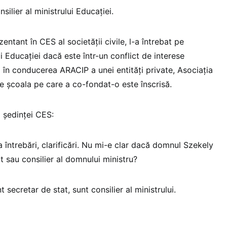
ilier al ministrului Educației.
entant în CES al societății civile, l-a întrebat pe
i Educației dacă este într-un conflict de interese
 în conducerea ARACIP a unei entități private, Asociația
are școala pe care a co-fondat-o este înscrisă.
 ședinței CES:
întrebări, clarificări. Nu mi-e clar dacă domnul Szekely
 sau consilier al domnului ministru?
 secretar de stat, sunt consilier al ministrului.