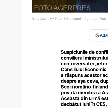
Radu Szekely / Foto: Silviu Matei – Agerpres Foto
Adau
Suspiciunile de confl
consilierul ministrul
controversatei „refor
Consiliului Economic 
a răspuns acestor ac
despre așa ceva, dup
Școlii româno-finlan
privată membră a Asoc
Aceasta din urmă este
dezbătut luni în CES,