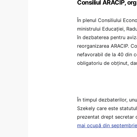
Consiliul ARACIP, org
În plenul Consiliului Econo
ministrului Educației, Rad
în dezbaterea pentru aviz
reorganizarea ARACIP. Con
nefavorabil de la 40 din c
obligatoriu de obținut, dar
În timpul dezbaterilor, u
Szekely care este statutul 
prezentat drept secretar d
mai ocupă din septembri