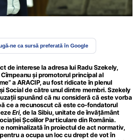
gă-ne ca sursă preferată în Google
ict de interese la adresa lui Radu Szekely,
ui Cîmpeanu și promotorul principal al
me” a ARACIP, au fost ridicate în plenul
și Social de către unul dintre membri. Szekely
uzații spunând că nu consideră că este vorba
ă ce a recunoscut că este co-fondatorul
deze
Eri
, de la Sibiu, unitate de învățământ
iației Școlilor Particulare din România.
 nominalizată în proiectul de act normativ,
 pentru a ocupa un loc cu drept de vot în