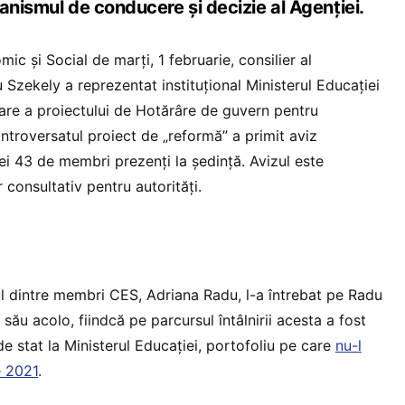
anismul de conducere și decizie al Agenției.
mic și Social de marți, 1 februarie, consilier al
u Szekely a reprezentat instituțional Ministerul Educației
are a proiectului de Hotărâre de guvern pentru
troversatul proiect de „reformă” a primit aviz
ei 43 de membri prezenți la ședință. Avizul este
 consultativ pentru autorități.
nul dintre membri CES, Adriana Radu, l-a întrebat pe Radu
său acolo, fiindcă pe parcursul întâlnirii acesta a fost
e stat la Ministerul Educației, portofoliu pe care
nu-l
e 2021
.