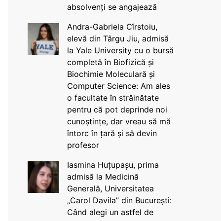
absolvenți se angajează
Andra-Gabriela Cîrstoiu,
elevă din Târgu Jiu, admisă
la Yale University cu o bursă
completă în Biofizică și
Biochimie Moleculară și
Computer Science: Am ales
o facultate în străinătate
pentru că pot deprinde noi
cunoștințe, dar vreau să mă
întorc în țară și să devin
profesor
Iasmina Huțupașu, prima
admisă la Medicină
Generală, Universitatea
„Carol Davila” din București:
Când alegi un astfel de