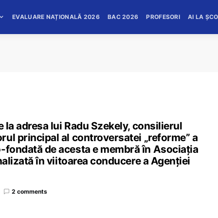
EVALUARE NAȚIONALĂ 2026
BAC 2026
PROFESORI
AI LA ȘC
e la adresa lui Radu Szekely, consilierul
ul principal al controversatei „reforme” a
o-fondată de acesta e membră în Asociația
nalizată în viitoarea conducere a Agenției
2 comments