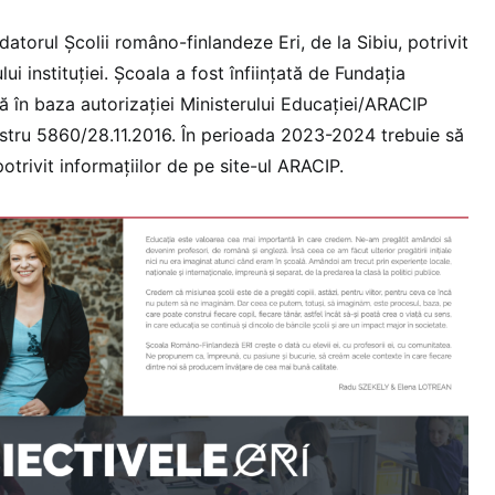
torul Școlii româno-finlandeze Eri, de la Sibiu, potrivit
ului instituției. Școala a fost înființată de Fundația
ă în baza autorizației Ministerului Educației/ARACIP
istru 5860/28.11.2016. În perioada 2023-2024 trebuie să
otrivit informațiilor de pe site-ul ARACIP.