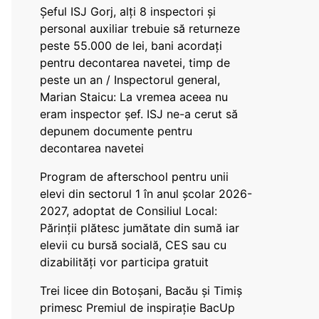
Șeful ISJ Gorj, alți 8 inspectori și
personal auxiliar trebuie să returneze
peste 55.000 de lei, bani acordați
pentru decontarea navetei, timp de
peste un an / Inspectorul general,
Marian Staicu: La vremea aceea nu
eram inspector șef. ISJ ne-a cerut să
depunem documente pentru
decontarea navetei
Program de afterschool pentru unii
elevi din sectorul 1 în anul școlar 2026-
2027, adoptat de Consiliul Local:
Părinții plătesc jumătate din sumă iar
elevii cu bursă socială, CES sau cu
dizabilităţi vor participa gratuit
Trei licee din Botoșani, Bacău și Timiș
primesc Premiul de inspirație BacUp