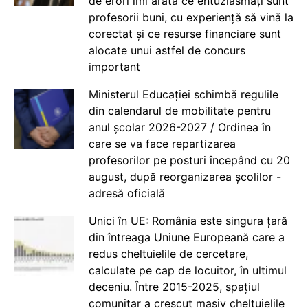
de erori îmi arată ce entuziasmați sunt
profesorii buni, cu experiență să vină la
corectat și ce resurse financiare sunt
alocate unui astfel de concurs
important
Ministerul Educației schimbă regulile
din calendarul de mobilitate pentru
anul școlar 2026-2027 / Ordinea în
care se va face repartizarea
profesorilor pe posturi începând cu 20
august, după reorganizarea școlilor -
adresă oficială
Unici în UE: România este singura țară
din întreaga Uniune Europeană care a
redus cheltuielile de cercetare,
calculate pe cap de locuitor, în ultimul
deceniu. Între 2015-2025, spațiul
comunitar a crescut masiv cheltuielile