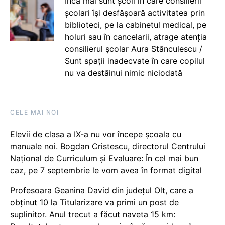
Încă mai sunt școli în care consilierii
școlari își desfășoară activitatea prin
biblioteci, pe la cabinetul medical, pe
holuri sau în cancelarii, atrage atenția
consilierul școlar Aura Stănculescu /
Sunt spații inadecvate în care copilul
nu va destăinui nimic niciodată
CELE MAI NOI
Elevii de clasa a IX-a nu vor începe școala cu
manuale noi. Bogdan Cristescu, directorul Centrului
Național de Curriculum și Evaluare: În cel mai bun
caz, pe 7 septembrie le vom avea în format digital
Profesoara Geanina David din județul Olt, care a
obținut 10 la Titularizare va primi un post de
suplinitor. Anul trecut a făcut naveta 15 km: