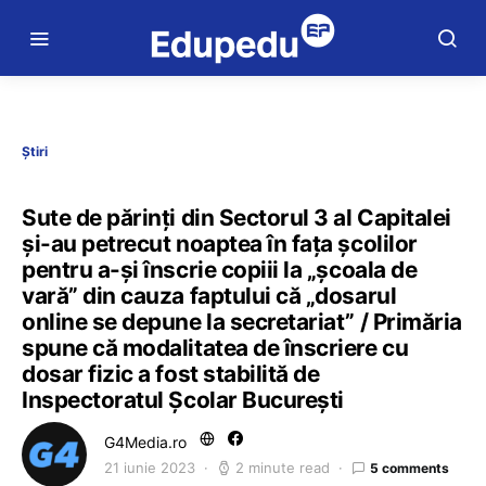
Știri
Sute de părinţi din Sectorul 3 al Capitalei
și-au petrecut noaptea în faţa şcolilor
pentru a-și înscrie copiii la „școala de
vară” din cauza faptului că „dosarul
online se depune la secretariat” / Primăria
spune că modalitatea de înscriere cu
dosar fizic a fost stabilită de
Inspectoratul Școlar București
G4Media.ro
21 iunie 2023
2 minute read
5 comments