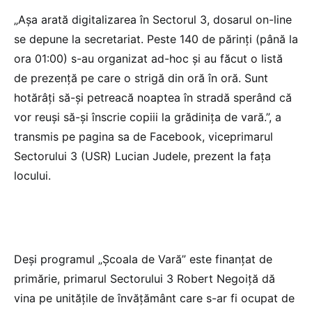
„Așa arată digitalizarea în Sectorul 3, dosarul on-line
se depune la secretariat. Peste 140 de părinți (până la
ora 01:00) s-au organizat ad-hoc și au făcut o listă
de prezență pe care o strigă din oră în oră. Sunt
hotărâți să-și petreacă noaptea în stradă sperând că
vor reuși să-și înscrie copiii la grădinița de vară.”, a
transmis pe pagina sa de Facebook, viceprimarul
Sectorului 3 (USR) Lucian Judele, prezent la faţa
locului.
Deşi programul „Şcoala de Vară” este finanţat de
primărie, primarul Sectorului 3 Robert Negoiţă dă
vina pe unităţile de învăţământ care s-ar fi ocupat de