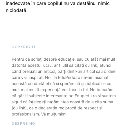
inadecvate în care copilul nu va destăinui nimic
niciodată
COPYRIGHT
Pentru că scrieți despre educație, sau cu atât mai mult
datorită acestui lucru, ar fi util să citați cu link, atunci
când preluați un articol, părți dintr-un articol sau o idee
care v-a inspirat. Noi, la EduPedu.ro ne-am asumat
această conduită etică și sperăm că și publicațiile cu
mult mai multă experiență vor face la fel. Ne bucurăm
că găsiți subiecte interesante pe Edupedu.ro și suntem
siguri că înțelegeți rugămintea noastră de a cita sursa
(cu link), ca o declarație reciprocă de respect și
profesionalism. Vă mulțumim!
DESPRE NOI