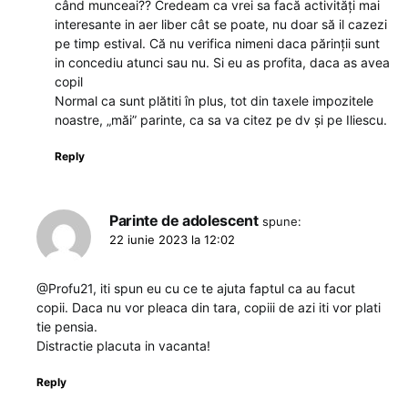
când munceai?? Credeam ca vrei sa facă activități mai
interesante in aer liber cât se poate, nu doar să il cazezi
pe timp estival. Că nu verifica nimeni daca părinții sunt
in concediu atunci sau nu. Si eu as profita, daca as avea
copil
Normal ca sunt plătiti în plus, tot din taxele impozitele
noastre, „măi” parinte, ca sa va citez pe dv și pe Iliescu.
Reply
Parinte de adolescent
spune:
22 iunie 2023 la 12:02
@Profu21, iti spun eu cu ce te ajuta faptul ca au facut
copii. Daca nu vor pleaca din tara, copiii de azi iti vor plati
tie pensia.
Distractie placuta in vacanta!
Reply