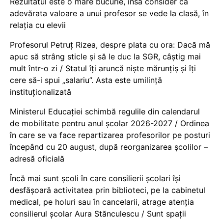
Rezultatul este o mare bucurie, însă consider că
adevărata valoare a unui profesor se vede la clasă, în
relația cu elevii
Profesorul Petruț Rizea, despre plata cu ora: Dacă mă
apuc să strâng sticle și să le duc la SGR, câștig mai
mult într-o zi / Statul îți aruncă niște mărunțiș și îți
cere să-i spui „salariu”. Asta este umilință
instituționalizată
Ministerul Educației schimbă regulile din calendarul
de mobilitate pentru anul școlar 2026-2027 / Ordinea
în care se va face repartizarea profesorilor pe posturi
începând cu 20 august, după reorganizarea școlilor –
adresă oficială
Încă mai sunt școli în care consilierii școlari își
desfășoară activitatea prin biblioteci, pe la cabinetul
medical, pe holuri sau în cancelarii, atrage atenția
consilierul școlar Aura Stănculescu / Sunt spații