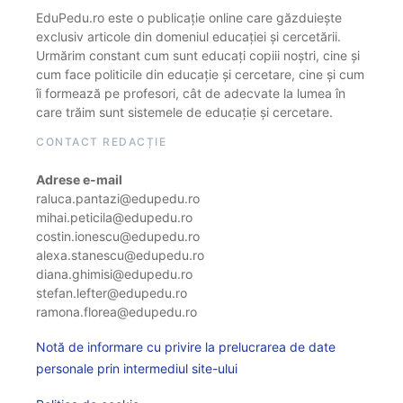
EduPedu.ro este o publicație online care găzduiește
exclusiv articole din domeniul educației și cercetării.
Urmărim constant cum sunt educați copiii noștri, cine și
cum face politicile din educație și cercetare, cine și cum
îi formează pe profesori, cât de adecvate la lumea în
care trăim sunt sistemele de educație și cercetare.
CONTACT REDACȚIE
Adrese e-mail
raluca.pantazi@edupedu.ro
mihai.peticila@edupedu.ro
costin.ionescu@edupedu.ro
alexa.stanescu@edupedu.ro
diana.ghimisi@edupedu.ro
stefan.lefter@edupedu.ro
ramona.florea@edupedu.ro
Notă de informare cu privire la prelucrarea de date
personale prin intermediul site-ului