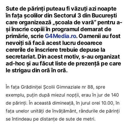
Sute de părinţi puteau fi văzuţi azi noapte
în faţa şcolilor din Sectorul 3 din București
care organizează „școala de vară” pentru a-
şi înscrie copiii în programul demarat de
primărie, scrie
G4Media.ro
. Oamenii au fost
nevoiţi să facă acest lucru deoarece
cererile de înscriere trebuie depuse la
secretariat. Din acest motiv, s-au organizat
ad-hoc şi au făcut liste de prezenţă pe care
le strigau din oră în oră.
În faţa Grădiniţei Școlii Gimnaziale nr 88, spre
exemplu, puţin după miezul nopţii, erau în jur de 140
de părinţi. În această dimineaţă, în jurul orei 10.00, în
faţa unelor unităţi de învăţământ, rândurile de părinţi
se întindeau pe distanţe de sute de metri.