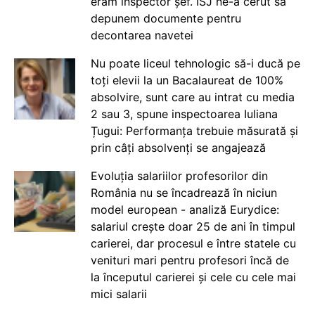
eram inspector șef. ISJ ne-a cerut să
depunem documente pentru
decontarea navetei
Nu poate liceul tehnologic să-i ducă pe
toți elevii la un Bacalaureat de 100%
absolvire, sunt care au intrat cu media
2 sau 3, spune inspectoarea Iuliana
Țugui: Performanța trebuie măsurată și
prin câți absolvenți se angajează
Evoluția salariilor profesorilor din
România nu se încadrează în niciun
model european - analiză Eurydice:
salariul crește doar 25 de ani în timpul
carierei, dar procesul e între statele cu
venituri mari pentru profesori încă de
la începutul carierei și cele cu cele mai
mici salarii