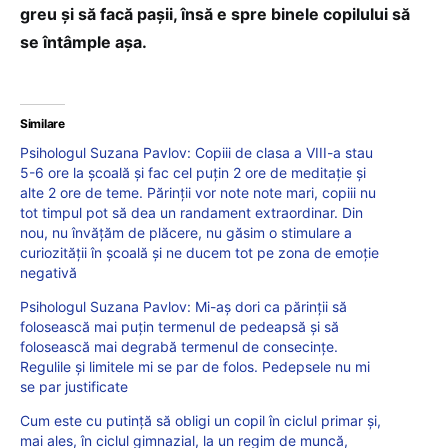
greu și să facă pașii, însă e spre binele copilului să
se întâmple așa.
Similare
Psihologul Suzana Pavlov: Copiii de clasa a VIII-a stau
5-6 ore la școală și fac cel puțin 2 ore de meditație și
alte 2 ore de teme. Părinții vor note note mari, copiii nu
tot timpul pot să dea un randament extraordinar. Din
nou, nu învățăm de plăcere, nu găsim o stimulare a
curiozității în școală și ne ducem tot pe zona de emoție
negativă
Psihologul Suzana Pavlov: Mi-aș dori ca părinții să
folosească mai puțin termenul de pedeapsă și să
folosească mai degrabă termenul de consecințe.
Regulile și limitele mi se par de folos. Pedepsele nu mi
se par justificate
Cum este cu putință să obligi un copil în ciclul primar și,
mai ales, în ciclul gimnazial, la un regim de muncă,