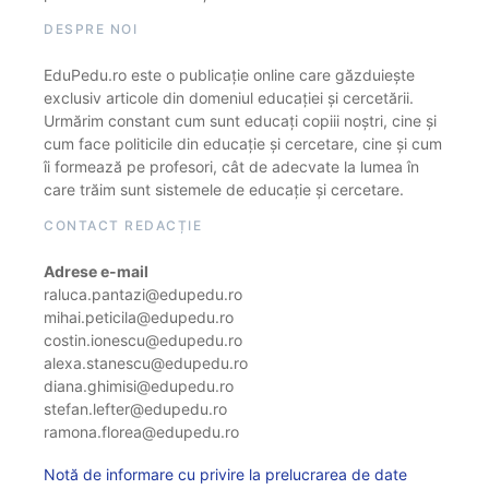
DESPRE NOI
EduPedu.ro este o publicație online care găzduiește
exclusiv articole din domeniul educației și cercetării.
Urmărim constant cum sunt educați copiii noștri, cine și
cum face politicile din educație și cercetare, cine și cum
îi formează pe profesori, cât de adecvate la lumea în
care trăim sunt sistemele de educație și cercetare.
CONTACT REDACȚIE
Adrese e-mail
raluca.pantazi@edupedu.ro
mihai.peticila@edupedu.ro
costin.ionescu@edupedu.ro
alexa.stanescu@edupedu.ro
diana.ghimisi@edupedu.ro
stefan.lefter@edupedu.ro
ramona.florea@edupedu.ro
Notă de informare cu privire la prelucrarea de date