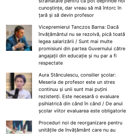
străinătate pentru că pot deprinde noi
cunoștințe, dar vreau să mă întorc în
țară și să devin profesor
Vicepremierul Tanczos Barna: Dacă
învățământul nu se rezolvă, pică toată
legea salarizării / Sunt mai multe
promisiuni din partea Guvernului către
angajații din educație și nu par a fi
respectate
Aura Stănculescu, consilier școlar:
Meseria de profesor este un stres
continuu și unii sunt mai puțini
rezistenți. Este necesară o evaluare
psihiatrică din când în când / De anul
școlar viitor evaluarea este obligatorie
Proceduri noi de reorganizare pentru
unitățile de învățământ care nu au