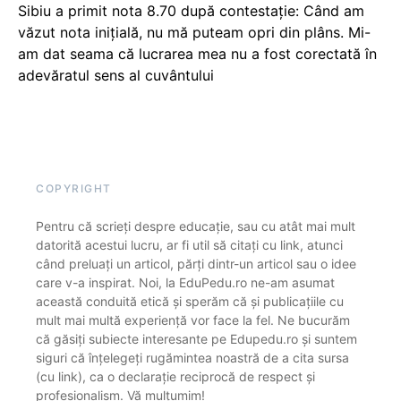
Sibiu a primit nota 8.70 după contestație: Când am
văzut nota inițială, nu mă puteam opri din plâns. Mi-
am dat seama că lucrarea mea nu a fost corectată în
adevăratul sens al cuvântului
COPYRIGHT
Pentru că scrieți despre educație, sau cu atât mai mult
datorită acestui lucru, ar fi util să citați cu link, atunci
când preluați un articol, părți dintr-un articol sau o idee
care v-a inspirat. Noi, la EduPedu.ro ne-am asumat
această conduită etică și sperăm că și publicațiile cu
mult mai multă experiență vor face la fel. Ne bucurăm
că găsiți subiecte interesante pe Edupedu.ro și suntem
siguri că înțelegeți rugămintea noastră de a cita sursa
(cu link), ca o declarație reciprocă de respect și
profesionalism. Vă mulțumim!