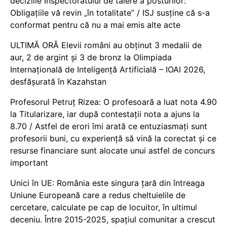
deciziile Inspectoratului de tăiere a posturilor:
Obligațiile vă revin „în totalitate” / ISJ susține că s-a
conformat pentru că nu a mai emis alte acte
ULTIMĂ ORĂ Elevii români au obținut 3 medalii de
aur, 2 de argint și 3 de bronz la Olimpiada
Internațională de Inteligență Artificială – IOAI 2026,
desfășurată în Kazahstan
Profesorul Petruț Rizea: O profesoară a luat nota 4.90
la Titularizare, iar după contestații nota a ajuns la
8.70 / Astfel de erori îmi arată ce entuziasmați sunt
profesorii buni, cu experiență să vină la corectat și ce
resurse financiare sunt alocate unui astfel de concurs
important
Unici în UE: România este singura țară din întreaga
Uniune Europeană care a redus cheltuielile de
cercetare, calculate pe cap de locuitor, în ultimul
deceniu. Între 2015-2025, spațiul comunitar a crescut