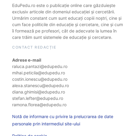
EduPedu.ro este o publicație online care găzduiește
exclusiv articole din domeniul educației și cercetării.
Urmărim constant cum sunt educați copiii noștri, cine și
cum face politicile din educație și cercetare, cine și cum
îi formează pe profesori, cât de adecvate la lumea în
care trăim sunt sistemele de educație și cercetare.
CONTACT REDACȚIE
Adrese e-mail
raluca.pantazi@edupedu.ro
mihai.peticila@edupedu.ro
costin.ionescu@edupedu.ro
alexa.stanescu@edupedu.ro
diana.ghimisi@edupedu.ro
stefan.lefter@edupedu.ro
ramona.florea@edupedu.ro
Notă de informare cu privire la prelucrarea de date
personale prin intermediul site-ului
Politica de cookie