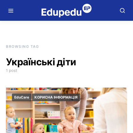
BROWSING TAG
Українські діти
1 post
EduCare
КОРИСНА ІНФОРМАЦІЯ