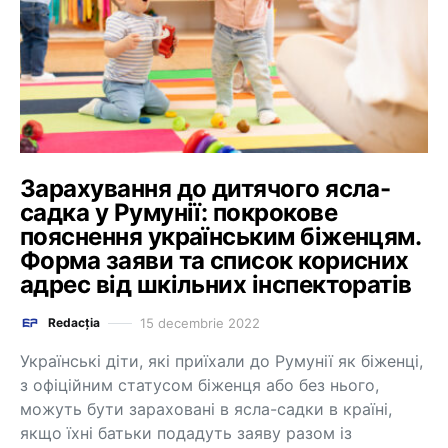
Зарахування до дитячого ясла-
садка у Румунії: покрокове
пояснення українським біженцям.
Форма заяви та список корисних
адрес від шкільних інспекторатів
15 decembrie 2022
Redacția
Українські діти, які приїхали до Румунії як біженці,
з офіційним статусом біженця або без нього,
можуть бути зараховані в ясла-садки в країні,
якщо їхні батьки подадуть заяву разом із