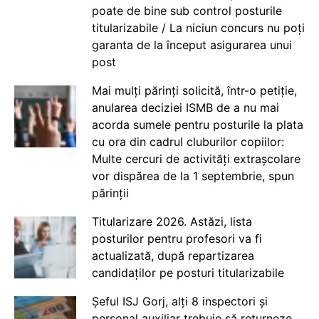
poate de bine sub control posturile
titularizabile / La niciun concurs nu poți
garanta de la început asigurarea unui
post
Mai mulți părinți solicită, într-o petiție,
anularea deciziei ISMB de a nu mai
acorda sumele pentru posturile la plata
cu ora din cadrul cluburilor copiilor:
Multe cercuri de activități extrașcolare
vor dispărea de la 1 septembrie, spun
părinții
Titularizare 2026. Astăzi, lista
posturilor pentru profesori va fi
actualizată, după repartizarea
candidaților pe posturi titularizabile
Șeful ISJ Gorj, alți 8 inspectori și
personal auxiliar trebuie să returneze