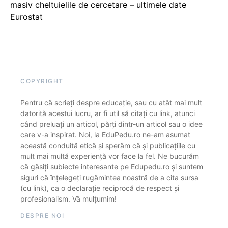
masiv cheltuielile de cercetare – ultimele date
Eurostat
COPYRIGHT
Pentru că scrieți despre educație, sau cu atât mai mult
datorită acestui lucru, ar fi util să citați cu link, atunci
când preluați un articol, părți dintr-un articol sau o idee
care v-a inspirat. Noi, la EduPedu.ro ne-am asumat
această conduită etică și sperăm că și publicațiile cu
mult mai multă experiență vor face la fel. Ne bucurăm
că găsiți subiecte interesante pe Edupedu.ro și suntem
siguri că înțelegeți rugămintea noastră de a cita sursa
(cu link), ca o declarație reciprocă de respect și
profesionalism. Vă mulțumim!
DESPRE NOI