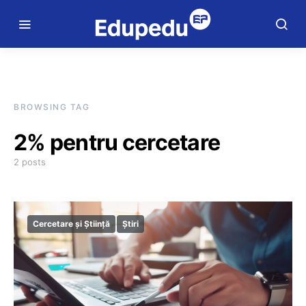
BROWSING TAG
2% pentru cercetare
2 posts
Cercetare și Știință
Știri