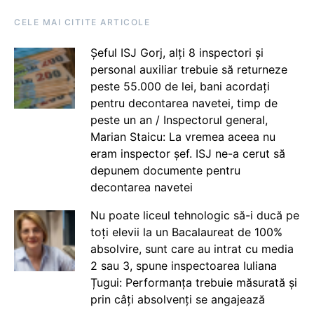
CELE MAI CITITE ARTICOLE
Șeful ISJ Gorj, alți 8 inspectori și
personal auxiliar trebuie să returneze
peste 55.000 de lei, bani acordați
pentru decontarea navetei, timp de
peste un an / Inspectorul general,
Marian Staicu: La vremea aceea nu
eram inspector șef. ISJ ne-a cerut să
depunem documente pentru
decontarea navetei
Nu poate liceul tehnologic să-i ducă pe
toți elevii la un Bacalaureat de 100%
absolvire, sunt care au intrat cu media
2 sau 3, spune inspectoarea Iuliana
Țugui: Performanța trebuie măsurată și
prin câți absolvenți se angajează