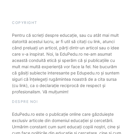
COPYRIGHT
Pentru că scrieți despre educație, sau cu atât mai mult
datorită acestui lucru, ar fi util să citați cu link, atunci
când preluați un articol, părți dintr-un articol sau o idee
care v-a inspirat. Noi, la EduPedu.ro ne-am asumat
această conduită etică și sperăm că și publicațiile cu
mult mai multă experiență vor face la fel. Ne bucurăm
că găsiți subiecte interesante pe Edupedu.ro și suntem
siguri că înțelegeți rugămintea noastră de a cita sursa
(cu link), ca o declarație reciprocă de respect și
profesionalism. Vă mulțumim!
DESPRE NOI
EduPedu.ro este o publicație online care găzduiește
exclusiv articole din domeniul educației și cercetării.
Urmărim constant cum sunt educați copiii noștri, cine și
cum face politicile din educație și cercetare, cine și cum