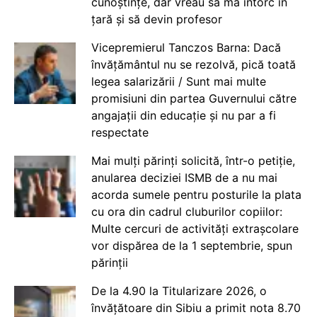
cunoștințe, dar vreau să mă întorc în
țară și să devin profesor
Vicepremierul Tanczos Barna: Dacă
învățământul nu se rezolvă, pică toată
legea salarizării / Sunt mai multe
promisiuni din partea Guvernului către
angajații din educație și nu par a fi
respectate
Mai mulți părinți solicită, într-o petiție,
anularea deciziei ISMB de a nu mai
acorda sumele pentru posturile la plata
cu ora din cadrul cluburilor copiilor:
Multe cercuri de activități extrașcolare
vor dispărea de la 1 septembrie, spun
părinții
De la 4.90 la Titularizare 2026, o
învățătoare din Sibiu a primit nota 8.70