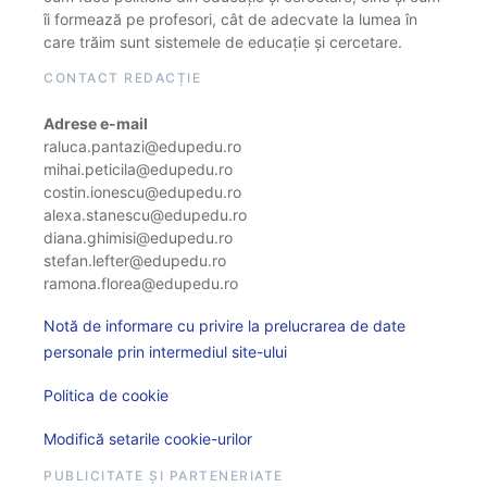
îi formează pe profesori, cât de adecvate la lumea în
care trăim sunt sistemele de educație și cercetare.
CONTACT REDACȚIE
Adrese e-mail
raluca.pantazi@edupedu.ro
mihai.peticila@edupedu.ro
costin.ionescu@edupedu.ro
alexa.stanescu@edupedu.ro
diana.ghimisi@edupedu.ro
stefan.lefter@edupedu.ro
ramona.florea@edupedu.ro
Notă de informare cu privire la prelucrarea de date
personale prin intermediul site-ului
Politica de cookie
Modifică setarile cookie-urilor
PUBLICITATE ȘI PARTENERIATE