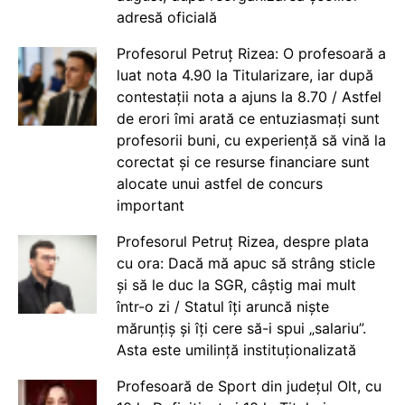
adresă oficială
Profesorul Petruț Rizea: O profesoară a
luat nota 4.90 la Titularizare, iar după
contestații nota a ajuns la 8.70 / Astfel
de erori îmi arată ce entuziasmați sunt
profesorii buni, cu experiență să vină la
corectat și ce resurse financiare sunt
alocate unui astfel de concurs
important
Profesorul Petruț Rizea, despre plata
cu ora: Dacă mă apuc să strâng sticle
și să le duc la SGR, câștig mai mult
într-o zi / Statul îți aruncă niște
mărunțiș și îți cere să-i spui „salariu”.
Asta este umilință instituționalizată
Profesoară de Sport din județul Olt, cu