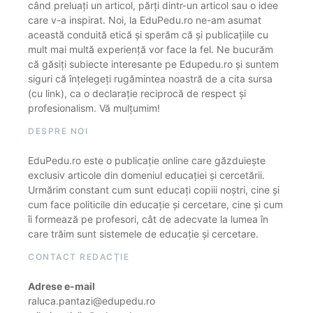
când preluați un articol, părți dintr-un articol sau o idee
care v-a inspirat. Noi, la EduPedu.ro ne-am asumat
această conduită etică și sperăm că și publicațiile cu
mult mai multă experiență vor face la fel. Ne bucurăm
că găsiți subiecte interesante pe Edupedu.ro și suntem
siguri că înțelegeți rugămintea noastră de a cita sursa
(cu link), ca o declarație reciprocă de respect și
profesionalism. Vă mulțumim!
DESPRE NOI
EduPedu.ro este o publicație online care găzduiește
exclusiv articole din domeniul educației și cercetării.
Urmărim constant cum sunt educați copiii noștri, cine și
cum face politicile din educație și cercetare, cine și cum
îi formează pe profesori, cât de adecvate la lumea în
care trăim sunt sistemele de educație și cercetare.
CONTACT REDACȚIE
Adrese e-mail
raluca.pantazi@edupedu.ro