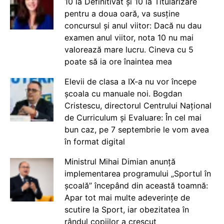
10 la Definitivat și 10 la Titularizare
pentru a doua oară, va susține
concursul și anul viitor: Dacă nu dau
examen anul viitor, nota 10 nu mai
valorează mare lucru. Cineva cu 5
poate să ia ore înaintea mea
Elevii de clasa a IX-a nu vor începe
școala cu manuale noi. Bogdan
Cristescu, directorul Centrului Național
de Curriculum și Evaluare: În cel mai
bun caz, pe 7 septembrie le vom avea
în format digital
Ministrul Mihai Dimian anunță
implementarea programului „Sportul în
școală” începând din această toamnă:
Apar tot mai multe adeverințe de
scutire la Sport, iar obezitatea în
rândul copiilor a crescut