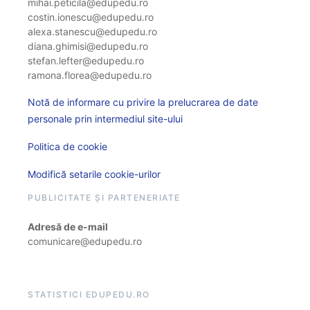
mihai.peticila@edupedu.ro
costin.ionescu@edupedu.ro
alexa.stanescu@edupedu.ro
diana.ghimisi@edupedu.ro
stefan.lefter@edupedu.ro
ramona.florea@edupedu.ro
Notă de informare cu privire la prelucrarea de date
personale prin intermediul site-ului
Politica de cookie
Modifică setarile cookie-urilor
PUBLICITATE ȘI PARTENERIATE
Adresă de e-mail
comunicare@edupedu.ro
STATISTICI EDUPEDU.RO