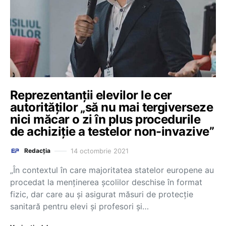
Reprezentanții elevilor le cer
autorităților „să nu mai tergiverseze
nici măcar o zi în plus procedurile
de achiziție a testelor non-invazive”
14 octombrie 2021
Redacția
„În contextul în care majoritatea statelor europene au
procedat la menținerea școlilor deschise în format
fizic, dar care au și asigurat măsuri de protecție
sanitară pentru elevi și profesori și…