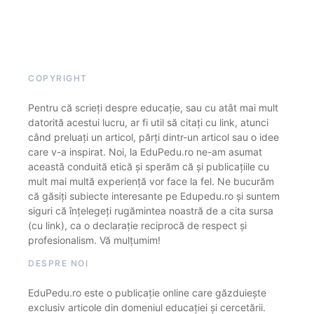
COPYRIGHT
Pentru că scrieți despre educație, sau cu atât mai mult
datorită acestui lucru, ar fi util să citați cu link, atunci
când preluați un articol, părți dintr-un articol sau o idee
care v-a inspirat. Noi, la EduPedu.ro ne-am asumat
această conduită etică și sperăm că și publicațiile cu
mult mai multă experiență vor face la fel. Ne bucurăm
că găsiți subiecte interesante pe Edupedu.ro și suntem
siguri că înțelegeți rugămintea noastră de a cita sursa
(cu link), ca o declarație reciprocă de respect și
profesionalism. Vă mulțumim!
DESPRE NOI
EduPedu.ro este o publicație online care găzduiește
exclusiv articole din domeniul educației și cercetării.