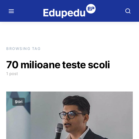
BROWSING TAG
70 milioane teste scoli
1 post
Știri