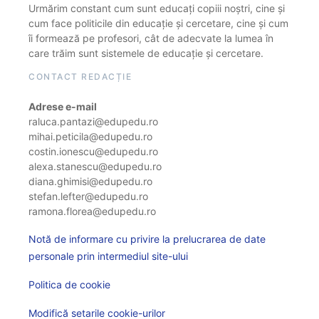
Urmărim constant cum sunt educați copiii noștri, cine și
cum face politicile din educație și cercetare, cine și cum
îi formează pe profesori, cât de adecvate la lumea în
care trăim sunt sistemele de educație și cercetare.
CONTACT REDACȚIE
Adrese e-mail
raluca.pantazi@edupedu.ro
mihai.peticila@edupedu.ro
costin.ionescu@edupedu.ro
alexa.stanescu@edupedu.ro
diana.ghimisi@edupedu.ro
stefan.lefter@edupedu.ro
ramona.florea@edupedu.ro
Notă de informare cu privire la prelucrarea de date
personale prin intermediul site-ului
Politica de cookie
Modifică setarile cookie-urilor