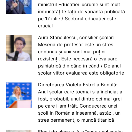
ministrul Educației lucrurile sunt mult
îmbunătățite față de varianta publicată
pe 17 iulie / Sectorul educației este
crucial
Aura Stănculescu, consilier școlar:
Meseria de profesor este un stres
continuu și unii sunt mai puțini
rezistenți. Este necesară o evaluare
psihiatrică din când în când / De anul
școlar viitor evaluarea este obligatorie
Directoarea Violeta Estrella Bontilă:
Anul școlar care tocmai s-a încheiat a
fost, probabil, unul dintre cei mai grei
pe care i-am trăit. Conducerea unei
școli în România înseamnă, astăzi, un
stres permanent, o muncă titanică
Elevii de clasa a IX-a încep anul școlar