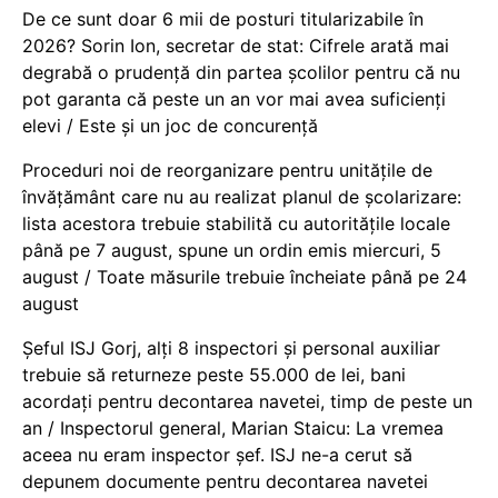
De ce sunt doar 6 mii de posturi titularizabile în
2026? Sorin Ion, secretar de stat: Cifrele arată mai
degrabă o prudență din partea școlilor pentru că nu
pot garanta că peste un an vor mai avea suficienți
elevi / Este și un joc de concurență
Proceduri noi de reorganizare pentru unitățile de
învățământ care nu au realizat planul de școlarizare:
lista acestora trebuie stabilită cu autoritățile locale
până pe 7 august, spune un ordin emis miercuri, 5
august / Toate măsurile trebuie încheiate până pe 24
august
Șeful ISJ Gorj, alți 8 inspectori și personal auxiliar
trebuie să returneze peste 55.000 de lei, bani
acordați pentru decontarea navetei, timp de peste un
an / Inspectorul general, Marian Staicu: La vremea
aceea nu eram inspector șef. ISJ ne-a cerut să
depunem documente pentru decontarea navetei