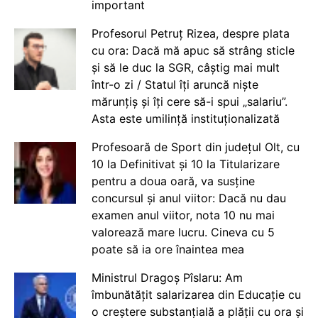
important
Profesorul Petruț Rizea, despre plata
cu ora: Dacă mă apuc să strâng sticle
și să le duc la SGR, câștig mai mult
într-o zi / Statul îți aruncă niște
mărunțiș și îți cere să-i spui „salariu”.
Asta este umilință instituționalizată
Profesoară de Sport din județul Olt, cu
10 la Definitivat și 10 la Titularizare
pentru a doua oară, va susține
concursul și anul viitor: Dacă nu dau
examen anul viitor, nota 10 nu mai
valorează mare lucru. Cineva cu 5
poate să ia ore înaintea mea
Ministrul Dragoș Pîslaru: Am
îmbunătățit salarizarea din Educație cu
o creștere substanțială a plății cu ora și