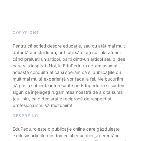
COPYRIGHT
Pentru că scrieți despre educație, sau cu atât mai mult
datorită acestui lucru, ar fi util să citați cu link, atunci
când preluați un articol, părți dintr-un articol sau o idee
care v-a inspirat. Noi, la EduPedu.ro ne-am asumat
această conduită etică și sperăm că și publicațiile cu
mult mai multă experiență vor face la fel. Ne bucurăm
că găsiți subiecte interesante pe Edupedu.ro și suntem
siguri că înțelegeți rugămintea noastră de a cita sursa
(cu link), ca o declarație reciprocă de respect și
profesionalism. Vă mulțumim!
DESPRE NOI
EduPedu.ro este o publicație online care găzduiește
exclusiv articole din domeniul educației și cercetării.