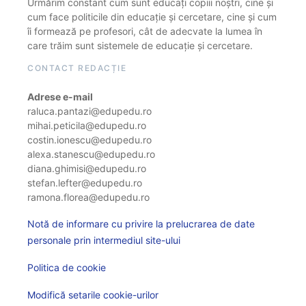
Urmărim constant cum sunt educați copiii noștri, cine și
cum face politicile din educație și cercetare, cine și cum
îi formează pe profesori, cât de adecvate la lumea în
care trăim sunt sistemele de educație și cercetare.
CONTACT REDACȚIE
Adrese e-mail
raluca.pantazi@edupedu.ro
mihai.peticila@edupedu.ro
costin.ionescu@edupedu.ro
alexa.stanescu@edupedu.ro
diana.ghimisi@edupedu.ro
stefan.lefter@edupedu.ro
ramona.florea@edupedu.ro
Notă de informare cu privire la prelucrarea de date
personale prin intermediul site-ului
Politica de cookie
Modifică setarile cookie-urilor